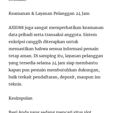
Keamanan & Layanan Pelanggan 24 Jam
AXIO88 juga sangat memperhatikan keamanan
data pribadi serta transaksi anggota. Sistem
enkripsi canggih diterapkan untuk
memastikan bahwa semua informasi pemain
tetap aman. Di samping itu, layanan pelanggan
yang tersedia selama 24 jam siap membantu
kapan pun pemain membutuhkan dukungan,
baik terkait pendaftaran, deposit, maupun isu
teknis.
Kesimpulan
Bagi Anda yang sedang mencari situs slot