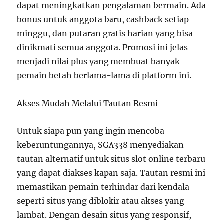
dapat meningkatkan pengalaman bermain. Ada
bonus untuk anggota baru, cashback setiap
minggu, dan putaran gratis harian yang bisa
dinikmati semua anggota. Promosi ini jelas
menjadi nilai plus yang membuat banyak
pemain betah berlama-lama di platform ini.
Akses Mudah Melalui Tautan Resmi
Untuk siapa pun yang ingin mencoba
keberuntungannya, SGA338 menyediakan
tautan alternatif untuk situs slot online terbaru
yang dapat diakses kapan saja. Tautan resmi ini
memastikan pemain terhindar dari kendala
seperti situs yang diblokir atau akses yang
lambat. Dengan desain situs yang responsif,