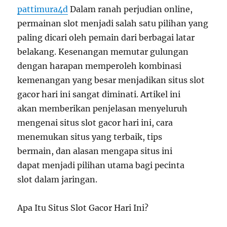
pattimura4d
Dalam ranah perjudian online,
permainan slot menjadi salah satu pilihan yang
paling dicari oleh pemain dari berbagai latar
belakang. Kesenangan memutar gulungan
dengan harapan memperoleh kombinasi
kemenangan yang besar menjadikan situs slot
gacor hari ini sangat diminati. Artikel ini
akan memberikan penjelasan menyeluruh
mengenai situs slot gacor hari ini, cara
menemukan situs yang terbaik, tips
bermain, dan alasan mengapa situs ini
dapat menjadi pilihan utama bagi pecinta
slot dalam jaringan.
Apa Itu Situs Slot Gacor Hari Ini?