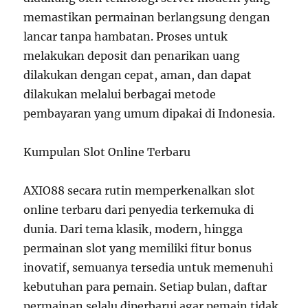
memastikan permainan berlangsung dengan
lancar tanpa hambatan. Proses untuk
melakukan deposit dan penarikan uang
dilakukan dengan cepat, aman, dan dapat
dilakukan melalui berbagai metode
pembayaran yang umum dipakai di Indonesia.
Kumpulan Slot Online Terbaru
AXIO88 secara rutin memperkenalkan slot
online terbaru dari penyedia terkemuka di
dunia. Dari tema klasik, modern, hingga
permainan slot yang memiliki fitur bonus
inovatif, semuanya tersedia untuk memenuhi
kebutuhan para pemain. Setiap bulan, daftar
permainan selalu diperbarui agar pemain tidak