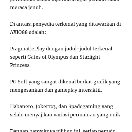
merasa jenuh.
Di antara penyedia terkenal yang ditawarkan di
AXIO88 adalah:
Pragmatic Play dengan judul-judul terkenal
seperti Gates of Olympus dan Starlight
Princess.
PG Soft yang sangat dikenal berkat grafik yang
mengesankan dan gameplay interaktif.
Habanero, Joker123, dan Spadegaming yang
selalu menyajikan variasi permainan yang unik.
Dengan banyaknya pilihan ini, setiap pemain