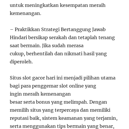
untuk meningkatkan kesempatan meraih
kemenangan.
– Praktikkan Strategi Bertanggung Jawab
Hindari bersikap serakah dan tetaplah tenang
saat bermain. Jika sudah merasa
cukup, berhentilah dan nikmati hasil yang
diperoleh.
Situs slot gacor hari ini menjadi pilihan utama
bagi para penggemar slot online yang
ingin meraih kemenangan
besar serta bonus yang melimpah. Dengan
memilih situs yang terpercaya dan memiliki
reputasi baik, sistem keamanan yang terjamin,
serta menggunakan tips bermain yang benar,