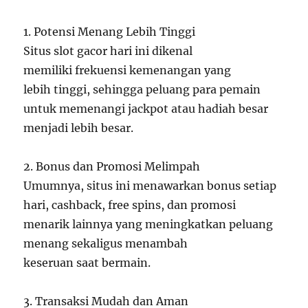
1. Potensi Menang Lebih Tinggi
Situs slot gacor hari ini dikenal
memiliki frekuensi kemenangan yang
lebih tinggi, sehingga peluang para pemain
untuk memenangi jackpot atau hadiah besar
menjadi lebih besar.
2. Bonus dan Promosi Melimpah
Umumnya, situs ini menawarkan bonus setiap
hari, cashback, free spins, dan promosi
menarik lainnya yang meningkatkan peluang
menang sekaligus menambah
keseruan saat bermain.
3. Transaksi Mudah dan Aman