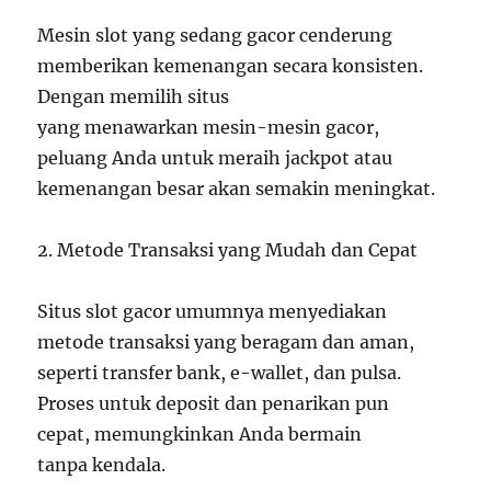
Mesin slot yang sedang gacor cenderung
memberikan kemenangan secara konsisten.
Dengan memilih situs
yang menawarkan mesin-mesin gacor,
peluang Anda untuk meraih jackpot atau
kemenangan besar akan semakin meningkat.
2. Metode Transaksi yang Mudah dan Cepat
Situs slot gacor umumnya menyediakan
metode transaksi yang beragam dan aman,
seperti transfer bank, e-wallet, dan pulsa.
Proses untuk deposit dan penarikan pun
cepat, memungkinkan Anda bermain
tanpa kendala.