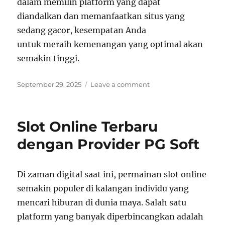
dalam memilih platform yang dapat
diandalkan dan memanfaatkan situs yang
sedang gacor, kesempatan Anda
untuk meraih kemenangan yang optimal akan
semakin tinggi.
Posted
on
September 29, 2025
Leave a comment
on
Keberhasilan
Pemain
di
Slot Online Terbaru
Situs
Slot
dengan Provider PG Soft
Gacor
Berkat
Inovasi
Di zaman digital saat ini, permainan slot online
Teknologi
semakin populer di kalangan individu yang
Tinggi
mencari hiburan di dunia maya. Salah satu
platform yang banyak diperbincangkan adalah