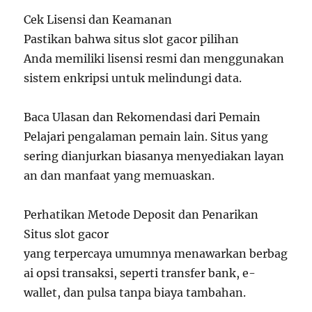
Cek Lisensi dan Keamanan
Pastikan bahwa situs slot gacor pilihan
Anda memiliki lisensi resmi dan menggunakan
sistem enkripsi untuk melindungi data.
Baca Ulasan dan Rekomendasi dari Pemain
Pelajari pengalaman pemain lain. Situs yang
sering dianjurkan biasanya menyediakan layan
an dan manfaat yang memuaskan.
Perhatikan Metode Deposit dan Penarikan
Situs slot gacor
yang terpercaya umumnya menawarkan berbag
ai opsi transaksi, seperti transfer bank, e-
wallet, dan pulsa tanpa biaya tambahan.