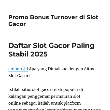
Promo Bonus Turnover di Slot
Gacor
Daftar Slot Gacor Paling
Stabil 2025
ambon 4d
Apa yang Dimaksud dengan Situs
Slot Gacor?
Istilah situs slot gacor telah populer di
kalangan penggemar permainan slot
online sebagai istilah untuk platform