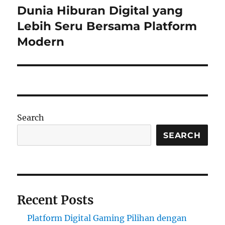
Dunia Hiburan Digital yang
Next
post:
Lebih Seru Bersama Platform
Modern
Search
SEARCH
Recent Posts
Platform Digital Gaming Pilihan dengan