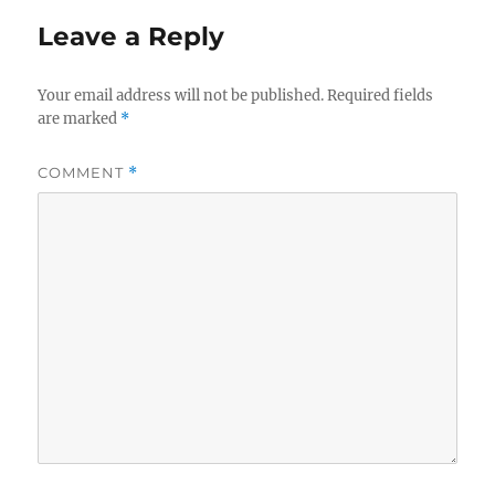
Leave a Reply
Your email address will not be published.
Required fields
are marked
*
COMMENT
*