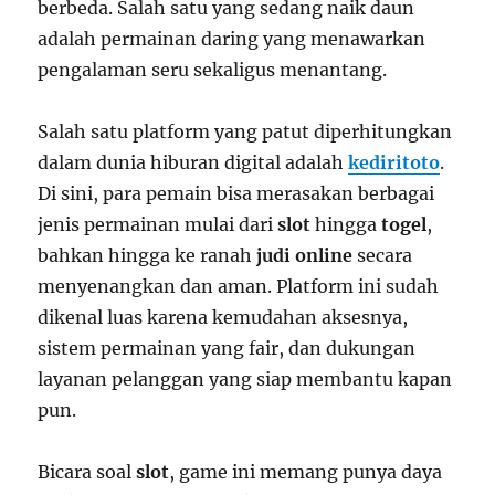
berbeda. Salah satu yang sedang naik daun
adalah permainan daring yang menawarkan
pengalaman seru sekaligus menantang.
Salah satu platform yang patut diperhitungkan
dalam dunia hiburan digital adalah
kediritoto
.
Di sini, para pemain bisa merasakan berbagai
jenis permainan mulai dari
slot
hingga
togel
,
bahkan hingga ke ranah
judi online
secara
menyenangkan dan aman. Platform ini sudah
dikenal luas karena kemudahan aksesnya,
sistem permainan yang fair, dan dukungan
layanan pelanggan yang siap membantu kapan
pun.
Bicara soal
slot
, game ini memang punya daya