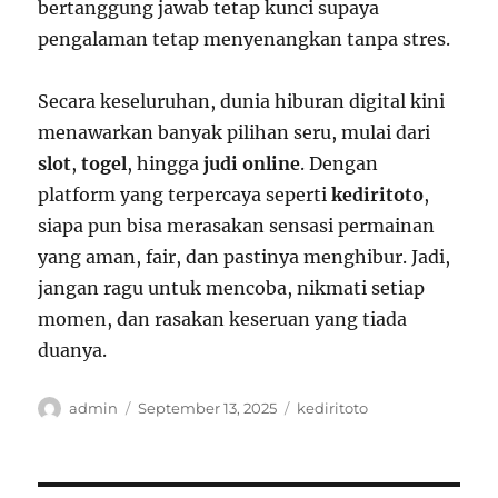
bertanggung jawab tetap kunci supaya
pengalaman tetap menyenangkan tanpa stres.
Secara keseluruhan, dunia hiburan digital kini
menawarkan banyak pilihan seru, mulai dari
slot
,
togel
, hingga
judi online
. Dengan
platform yang terpercaya seperti
kediritoto
,
siapa pun bisa merasakan sensasi permainan
yang aman, fair, dan pastinya menghibur. Jadi,
jangan ragu untuk mencoba, nikmati setiap
momen, dan rasakan keseruan yang tiada
duanya.
Author
Posted
Tags
admin
September 13, 2025
kediritoto
on