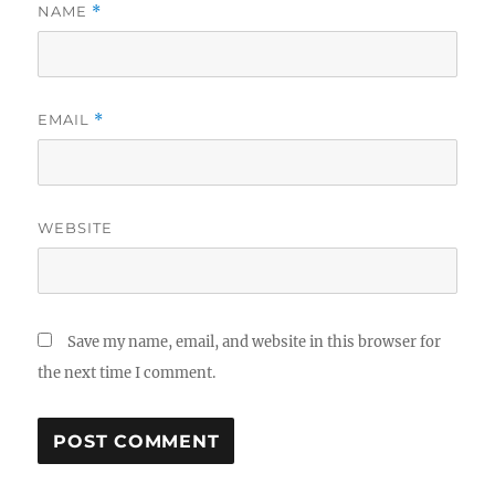
NAME
*
EMAIL
*
WEBSITE
Save my name, email, and website in this browser for
the next time I comment.