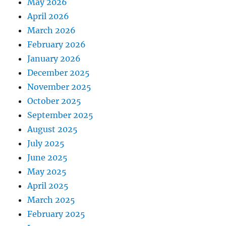
May 2026
April 2026
March 2026
February 2026
January 2026
December 2025
November 2025
October 2025
September 2025
August 2025
July 2025
June 2025
May 2025
April 2025
March 2025
February 2025