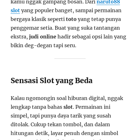
kamu nggak gampang bosan. Dari
naruto88
slot
yang populer banget, sampai permainan
bergaya klasik seperti
toto
yang tetap punya
penggemar setia. Buat yang suka tantangan
ekstra,
judi online
hadir sebagai opsi lain yang
bikin deg-degan tapi seru.
Sensasi Slot yang Beda
Kalau ngomongin soal hiburan digital, nggak
lengkap tanpa bahas
slot
. Permainan ini
simpel, tapi punya daya tarik yang susah
ditolak. Cukup tekan tombol, dan dalam
hitungan detik, layar penuh dengan simbol