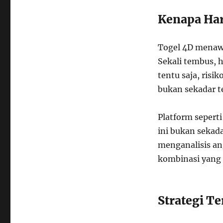
Toto
Macau
Kenapa Har
4D
Togel 4D menawa
Sekali tembus, 
tentu saja, risik
bukan sekadar t
Platform sepert
ini bukan sekada
menganalisis an
kombinasi yang 
Strategi T