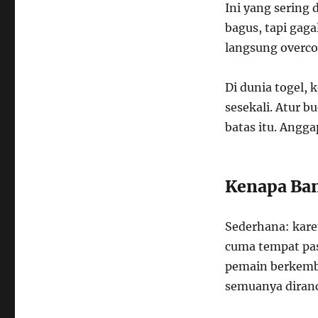
Ini yang sering
bagus, tapi gag
langsung overcon
Di dunia togel,
sesekali. Atur 
batas itu. Anggap
Kenapa Ban
Sederhana: karen
cuma tempat pas
pemain berkemba
semuanya diranc