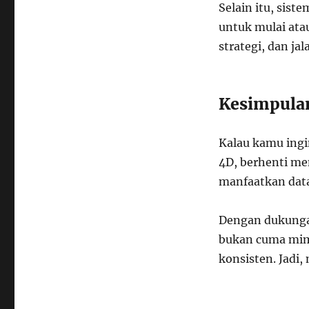
Selain itu, sist
untuk mulai atau
strategi, dan ja
Kesimpula
Kalau kamu ing
4D, berhenti me
manfaatkan data
Dengan dukunga
bukan cuma mimp
konsisten. Jadi,