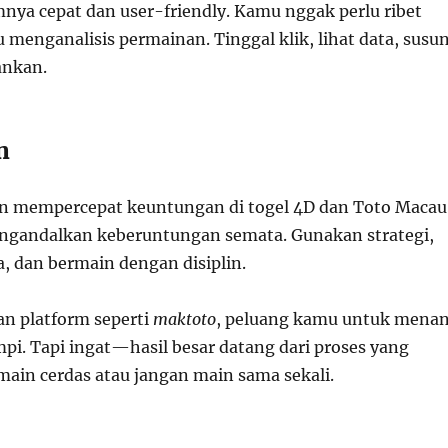
emnya cepat dan user-friendly. Kamu nggak perlu ribet
 menganalisis permainan. Tinggal klik, lihat data, susu
lankan.
n
in mempercepat keuntungan di togel 4D dan Toto Macau
ngandalkan keberuntungan semata. Gunakan strategi,
, dan bermain dengan disiplin.
n platform seperti
maktoto
, peluang kamu untuk mena
i. Tapi ingat—hasil besar datang dari proses yang
 main cerdas atau jangan main sama sekali.