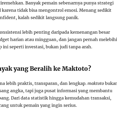
 diremehkan. Banyak pemain sebenarnya punya strategi
al karena tidak bisa mengontrol emosi. Menang sedikit
fident, kalah sedikit langsung panik.
 konsistensi lebih penting daripada kemenangan besar
budget harian atau mingguan, dan jangan pernah melebih
 ini seperti investasi, bukan judi tanpa arah.
yak yang Beralih ke Maktoto?
a lebih praktis, transparan, dan lengkap.
maktoto
buka
ang angka, tapi juga pusat informasi yang membantu
ng. Dari data statistik hingga kemudahan transaksi,
ang untuk pemain yang ingin serius.