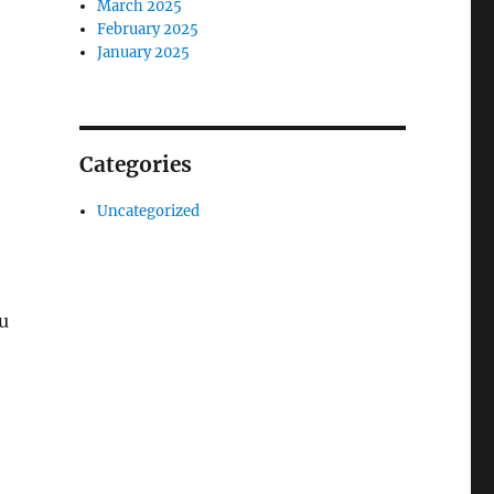
March 2025
February 2025
January 2025
Categories
Uncategorized
u