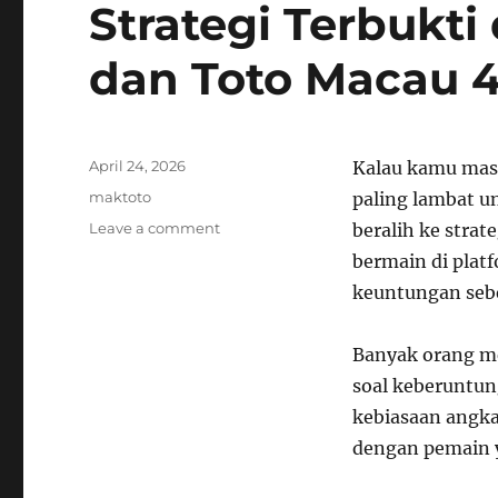
Strategi Terbukti
dan Toto Macau 
Posted
April 24, 2026
Kalau kamu masih
on
Tags
maktoto
paling lambat u
on
Leave a comment
beralih ke strat
Percepat
bermain di plat
Keuntungan
keuntungan sebe
Anda
dengan
Strategi
Banyak orang m
Terbukti
soal keberuntunga
di
Bandar
kebiasaan angka
Togel
dengan pemain y
4D
dan