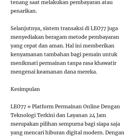
tenang saat melakukan pembayaran atau
penarikan.
Selanjutnya, sistem transaksi di LEO77 juga
menyediakan beragam metode pembayaran
yang cepat dan aman. Hal ini memberikan
kenyamanan tambahan bagi pemain untuk
menikmati permainan tanpa rasa khawatir
mengenai keamanan dana mereka.
Kesimpulan
LEO77 » Platform Permainan Online Dengan
Teknologi Terkini dan Layanan 24 Jam
merupakan pilihan sempurna bagi siapa saja
yang mencari hiburan digital modern. Dengan