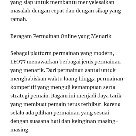
yang siap untuk membantu menyelesaikan
masalah dengan cepat dan dengan sikap yang
ramah.
Beragam Permainan Online yang Menarik
Sebagai platform permainan yang modern,
LEO77 menawarkan berbagai jenis permainan
yang menarik. Dari permainan santai untuk
menghabiskan waktu luang hingga permainan
kompetitif yang menguji kemampuan serta
strategi pemain. Ragam ini menjadi daya tarik
yang membuat pemain terus terhibur, karena
selalu ada pilihan permainan yang sesuai
dengan suasana hati dan keinginan masing-
masing.