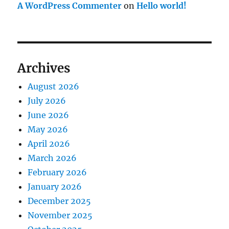
A WordPress Commenter
on
Hello world!
Archives
August 2026
July 2026
June 2026
May 2026
April 2026
March 2026
February 2026
January 2026
December 2025
November 2025