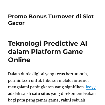
Promo Bonus Turnover di Slot
Gacor
Teknologi Predictive AI
dalam Platform Game
Online
Dalam dunia digital yang terus bertumbuh,
permintaan untuk hiburan melalui internet
mengalami peningkatan yang signifikan.
leo77
adalah salah satu situs yang direkomendasikan
bagi para penggemar game, yakni sebuah