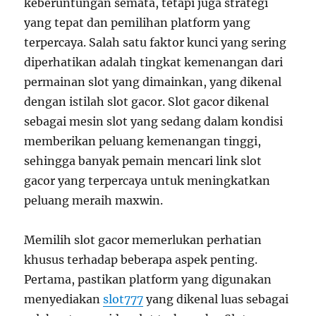
keberuntungan semata, tetapi juga strategi
yang tepat dan pemilihan platform yang
terpercaya. Salah satu faktor kunci yang sering
diperhatikan adalah tingkat kemenangan dari
permainan slot yang dimainkan, yang dikenal
dengan istilah slot gacor. Slot gacor dikenal
sebagai mesin slot yang sedang dalam kondisi
memberikan peluang kemenangan tinggi,
sehingga banyak pemain mencari link slot
gacor yang terpercaya untuk meningkatkan
peluang meraih maxwin.
Memilih slot gacor memerlukan perhatian
khusus terhadap beberapa aspek penting.
Pertama, pastikan platform yang digunakan
menyediakan
slot777
yang dikenal luas sebagai