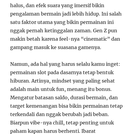
halus, dan efek suara yang imersif bikin
pengalaman bermain jadi lebih hidup. Ini salah
satu faktor utama yang bikin permainan ini
nggak pernah ketinggalan zaman. Gen Z pun
makin betah karena feel-nya “cinematic” dan
gampang masuk ke suasana gamenya.
Namun, ada hal yang harus selalu kamu inget:
permainan slot pada dasarnya tetap bentuk
hiburan. Artinya, mindset yang paling sehat
adalah main untuk fun, menang itu bonus.
Mengatur batasan saldo, durasi bermain, dan
target kemenangan bisa bikin permainan tetap
terkendali dan nggak berubah jadi beban.
Biarpun vibe-nya chill, tetap penting untuk
paham kapan harus berhenti. Ibarat