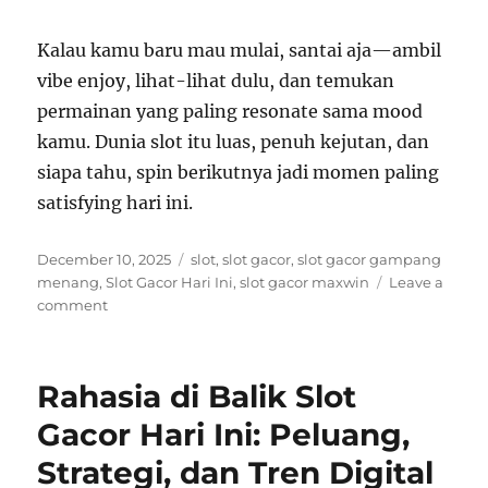
Kalau kamu baru mau mulai, santai aja—ambil
vibe enjoy, lihat-lihat dulu, dan temukan
permainan yang paling resonate sama mood
kamu. Dunia slot itu luas, penuh kejutan, dan
siapa tahu, spin berikutnya jadi momen paling
satisfying hari ini.
Posted
Tags
December 10, 2025
slot
,
slot gacor
,
slot gacor gampang
on
menang
,
Slot Gacor Hari Ini
,
slot gacor maxwin
Leave a
on
comment
Sensasi
Permainan
Slot
Rahasia di Balik Slot
yang
Bikin
Gacor Hari Ini: Peluang,
Penasaran
Strategi, dan Tren Digital
Pemain
Baru