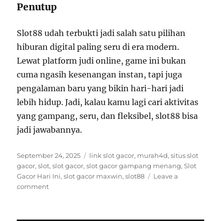
Penutup
Slot88 udah terbukti jadi salah satu pilihan
hiburan digital paling seru di era modern.
Lewat platform judi online, game ini bukan
cuma ngasih kesenangan instan, tapi juga
pengalaman baru yang bikin hari-hari jadi
lebih hidup. Jadi, kalau kamu lagi cari aktivitas
yang gampang, seru, dan fleksibel, slot88 bisa
jadi jawabannya.
Posted
Tags
September 24, 2025
link slot gacor
,
murah4d
,
situs slot
on
gacor
,
slot
,
slot gacor
,
slot gacor gampang menang
,
Slot
Gacor Hari Ini
,
slot gacor maxwin
,
slot88
Leave a
on
comment
Ritme
Hiburan
Digital