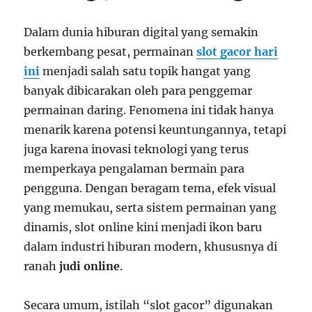
Dalam dunia hiburan digital yang semakin
berkembang pesat, permainan
slot gacor hari
ini
menjadi salah satu topik hangat yang
banyak dibicarakan oleh para penggemar
permainan daring. Fenomena ini tidak hanya
menarik karena potensi keuntungannya, tetapi
juga karena inovasi teknologi yang terus
memperkaya pengalaman bermain para
pengguna. Dengan beragam tema, efek visual
yang memukau, serta sistem permainan yang
dinamis, slot online kini menjadi ikon baru
dalam industri hiburan modern, khususnya di
ranah
judi online
.
Secara umum, istilah “slot gacor” digunakan