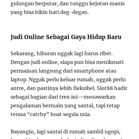
gulungan berputar, dan tunggu kejutan manis
yang bisa bikin hati deg-degan.
Judi Online Sebagai Gaya Hidup Baru
Sekarang, hiburan nggak lagi harus ribet.
Dengan judi online, siapa pun bisa menikmati
permainan langsung dari smartphone atau
laptop. Nggak perlu keluar rumah, nggak perlu
antre, dan pastinya lebih fleksibel. Slot88 hadir
sebagai bagian dari tren ini—menawarkan
pengalaman bermain yang santai, tapi tetap
terasa “catchy” buat segala usia.
Bayangin, lagi santai di rumah sambil ngopi,