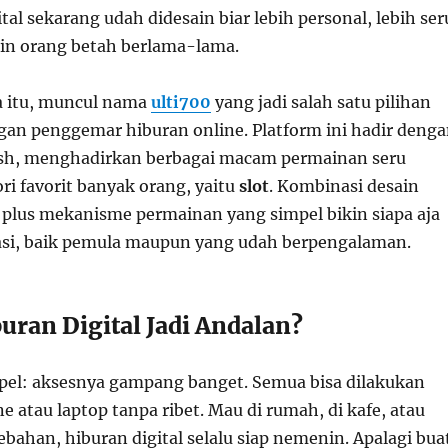
al sekarang udah didesain biar lebih personal, lebih ser
kin orang betah berlama-lama.
a itu, muncul nama
ulti700
yang jadi salah satu pilihan
ngan penggemar hiburan online. Platform ini hadir deng
esh, menghadirkan berbagai macam permainan seru
ri favorit banyak orang, yaitu
slot
. Kombinasi desain
e plus mekanisme permainan yang simpel bikin siapa aja
si, baik pemula maupun yang udah berpengalaman.
uran Digital Jadi Andalan?
el: aksesnya gampang banget. Semua bisa dilakukan
 atau laptop tanpa ribet. Mau di rumah, di kafe, atau
bahan, hiburan digital selalu siap nemenin. Apalagi bua