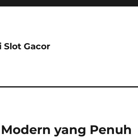
 Slot Gacor
 Modern yang Penuh