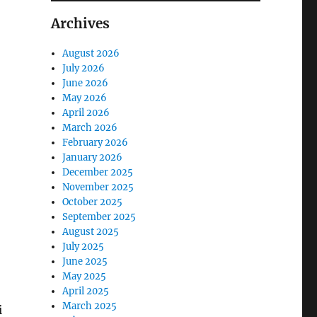
Archives
August 2026
July 2026
June 2026
May 2026
April 2026
March 2026
February 2026
January 2026
December 2025
November 2025
October 2025
September 2025
August 2025
July 2025
June 2025
May 2025
April 2025
March 2025
i