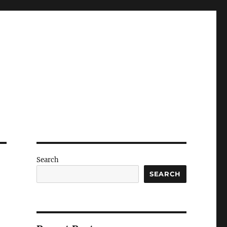
Search
SEARCH