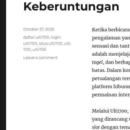
Keberuntungan
Posted
October 27, 2025
Ketika berbicar
on
Tags
daftar ulti700
,
login
pengalaman yan
ulti700
,
situs ulti700
,
ulti
sensasi dan tant
700
,
ulti700
adalah menjelaj
on
Leave a comment
togel
, dan berba
Gerbang
Hiburan
batas. Dalam ko
Modern
petualangan te
yang
platform hibura
Penuh
Keberuntungan
permainan intera
Melalui Ulti70
yang dirancang 
slot
dengan tema 