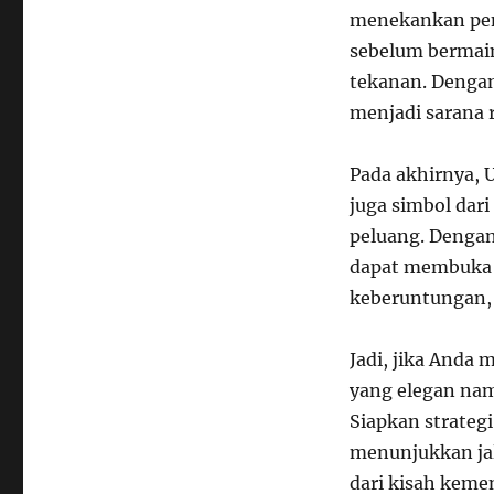
menekankan pen
sebelum bermai
tekanan. Dengan
menjadi sarana r
Pada akhirnya, 
juga simbol dar
peluang. Dengan
dapat membuka
keberuntungan, 
Jadi, jika Anda
yang elegan namu
Siapkan strateg
menunjukkan jal
dari kisah keme