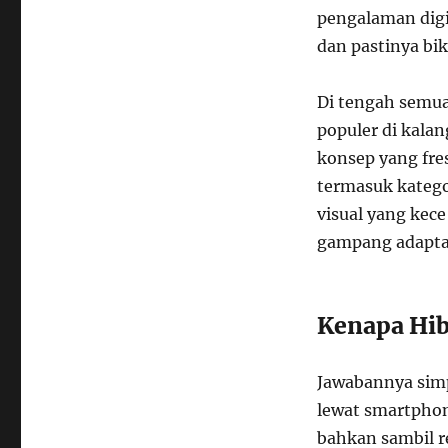
yang
pengalaman digit
Makin
Seru
dan pastinya bi
dengan
Teknologi
Di tengah semu
Terkini
populer di kala
konsep yang fr
termasuk katego
visual yang kec
gampang adapta
Kenapa Hib
Jawabannya simp
lewat smartphone
bahkan sambil re