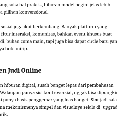
ng suka hal praktis, hiburan model begini jelas lebih
da pilihan konvensional.
r sosial juga ikut berkembang. Banyak platform yang
 fitur interaksi, komunitas, bahkan event khusus buat
i, bukan cuma main, tapi juga bisa dapat circle baru ya
a hobi mirip.
en Judi Online
 hiburan digital, susah banget lepas dari pembahasan
 Walaupun punya sisi kontroversial, nggak bisa dipungkir
ini punya basis penggemar yang luas banget.
Slot
jadi sal
rena mekanismenya simpel dan visualnya selalu di-upgra
rik.