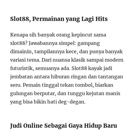
Slot88, Permainan yang Lagi Hits
Kenapa sih banyak orang kepincut sama
slot88? Jawabannya simpel: gampang
dimainin, tampilannya kece, dan punya banyak
variasi tema. Dari nuansa klasik sampai modern
futuristik, semuanya ada. Slot88 kayak jadi
jembatan antara hiburan ringan dan tantangan
seru. Pemain tinggal tekan tombol, biarkan
gulungan berputar, dan tunggu kejutan manis
yang bisa bikin hati deg-degan.
Judi Online Sebagai Gaya Hidup Baru