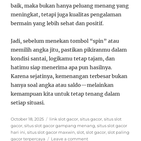
baik, maka bukan hanya peluang menang yang
meningkat, tetapi juga kualitas pengalaman
bermain yang lebih sehat dan positif.
Jadi, sebelum menekan tombol “spin” atau
memilih angka jitu, pastikan pikiranmu dalam
kondisi santai, logikamu tetap tajam, dan
hatimu siap menerima apa pun hasilnya.
Karena sejatinya, kemenangan terbesar bukan
hanya soal angka atau saldo—melainkan
kemampuan kita untuk tetap tenang dalam
setiap situasi.
Posted
Tags
October 18, 2025
link slot gacor
,
situs gacor
,
situs slot
on
gacor
,
situs slot gacor gampang menang
,
situs slot gacor
hari ini
,
situs slot gacor maxwin
,
slot
,
slot gacor
,
slot paling
on
gacor terpercaya
Leave a comment