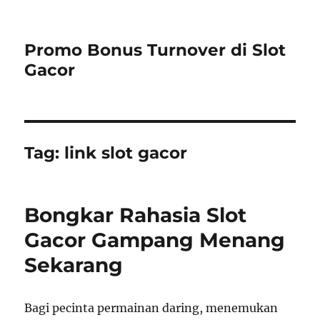
Promo Bonus Turnover di Slot
Gacor
Tag:
link slot gacor
Bongkar Rahasia Slot
Gacor Gampang Menang
Sekarang
Bagi pecinta permainan daring, menemukan