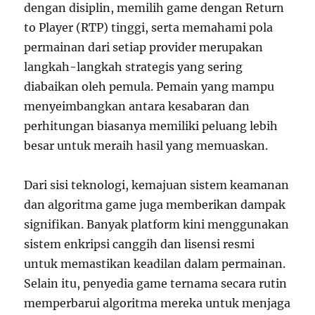
dengan disiplin, memilih game dengan Return
to Player (RTP) tinggi, serta memahami pola
permainan dari setiap provider merupakan
langkah-langkah strategis yang sering
diabaikan oleh pemula. Pemain yang mampu
menyeimbangkan antara kesabaran dan
perhitungan biasanya memiliki peluang lebih
besar untuk meraih hasil yang memuaskan.
Dari sisi teknologi, kemajuan sistem keamanan
dan algoritma game juga memberikan dampak
signifikan. Banyak platform kini menggunakan
sistem enkripsi canggih dan lisensi resmi
untuk memastikan keadilan dalam permainan.
Selain itu, penyedia game ternama secara rutin
memperbarui algoritma mereka untuk menjaga