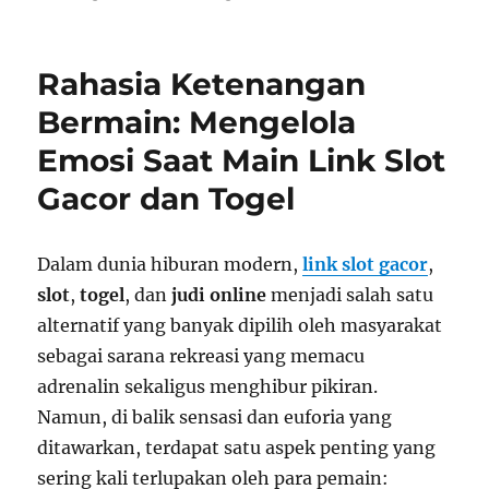
Rahasia
di
Balik
Rahasia Ketenangan
Slot
Gacor
Bermain: Mengelola
Hari
Emosi Saat Main Link Slot
Ini:
Peluang,
Gacor dan Togel
Strategi,
dan
Tren
Dalam dunia hiburan modern,
link slot gacor
,
Digital
slot
,
togel
, dan
judi online
menjadi salah satu
alternatif yang banyak dipilih oleh masyarakat
sebagai sarana rekreasi yang memacu
adrenalin sekaligus menghibur pikiran.
Namun, di balik sensasi dan euforia yang
ditawarkan, terdapat satu aspek penting yang
sering kali terlupakan oleh para pemain: