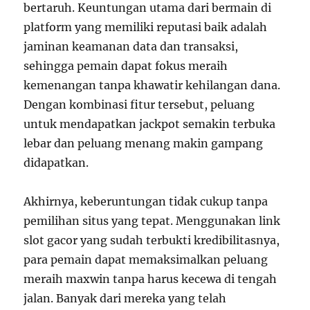
bertaruh. Keuntungan utama dari bermain di
platform yang memiliki reputasi baik adalah
jaminan keamanan data dan transaksi,
sehingga pemain dapat fokus meraih
kemenangan tanpa khawatir kehilangan dana.
Dengan kombinasi fitur tersebut, peluang
untuk mendapatkan jackpot semakin terbuka
lebar dan peluang menang makin gampang
didapatkan.
Akhirnya, keberuntungan tidak cukup tanpa
pemilihan situs yang tepat. Menggunakan link
slot gacor yang sudah terbukti kredibilitasnya,
para pemain dapat memaksimalkan peluang
meraih maxwin tanpa harus kecewa di tengah
jalan. Banyak dari mereka yang telah