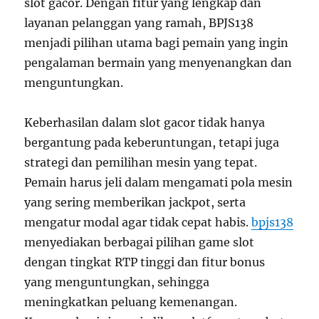
slot gacor. Dengan fitur yang lengkap dan
layanan pelanggan yang ramah, BPJS138
menjadi pilihan utama bagi pemain yang ingin
pengalaman bermain yang menyenangkan dan
menguntungkan.
Keberhasilan dalam slot gacor tidak hanya
bergantung pada keberuntungan, tetapi juga
strategi dan pemilihan mesin yang tepat.
Pemain harus jeli dalam mengamati pola mesin
yang sering memberikan jackpot, serta
mengatur modal agar tidak cepat habis.
bpjs138
menyediakan berbagai pilihan game slot
dengan tingkat RTP tinggi dan fitur bonus
yang menguntungkan, sehingga
meningkatkan peluang kemenangan.