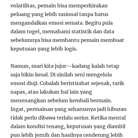
volatilitas, pemain bisa memperkirakan
peluang yang lebih rasional tanpa harus
mengandalkan emosi semata. Begitu pula
dalam togel, memahami statistik dan data
sebelumnya bisa membantu pemain membuat
keputusan yang lebih logis.
Namun, mari kita jujur—kadang kalah tetap
saja bikin kesal. Di sinilah seni mengelola
emosi diuji. Cobalah beristirahat sejenak, tarik
napas, atau lakukan hal lain yang
menenangkan sebelum kembali bermain.
Ingat, permainan yang seharusnya jadi hiburan
tidak perlu dibawa terlalu serius. Ketika mental
dalam kondisi tenang, keputusan yang diambil
pun lebih jernih dan hasilnya cenderung lebih