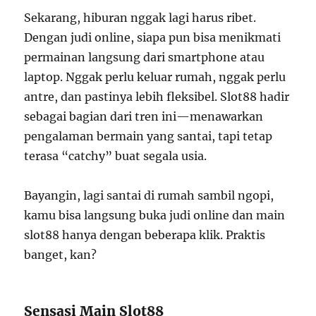
Sekarang, hiburan nggak lagi harus ribet.
Dengan judi online, siapa pun bisa menikmati
permainan langsung dari smartphone atau
laptop. Nggak perlu keluar rumah, nggak perlu
antre, dan pastinya lebih fleksibel. Slot88 hadir
sebagai bagian dari tren ini—menawarkan
pengalaman bermain yang santai, tapi tetap
terasa “catchy” buat segala usia.
Bayangin, lagi santai di rumah sambil ngopi,
kamu bisa langsung buka judi online dan main
slot88 hanya dengan beberapa klik. Praktis
banget, kan?
Sensasi Main Slot88