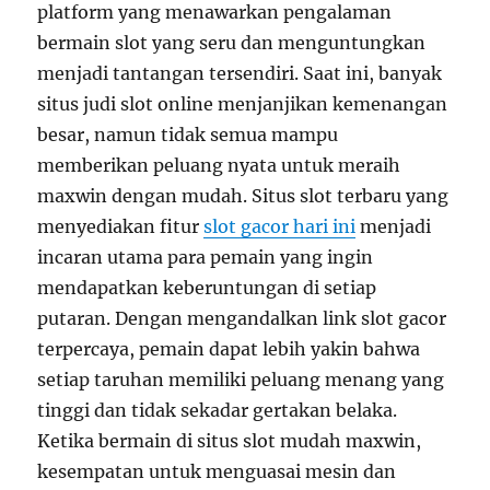
platform yang menawarkan pengalaman
bermain slot yang seru dan menguntungkan
menjadi tantangan tersendiri. Saat ini, banyak
situs judi slot online menjanjikan kemenangan
besar, namun tidak semua mampu
memberikan peluang nyata untuk meraih
maxwin dengan mudah. Situs slot terbaru yang
menyediakan fitur
slot gacor hari ini
menjadi
incaran utama para pemain yang ingin
mendapatkan keberuntungan di setiap
putaran. Dengan mengandalkan link slot gacor
terpercaya, pemain dapat lebih yakin bahwa
setiap taruhan memiliki peluang menang yang
tinggi dan tidak sekadar gertakan belaka.
Ketika bermain di situs slot mudah maxwin,
kesempatan untuk menguasai mesin dan