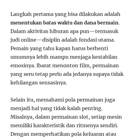
Langkah pertama yang bisa dilakukan adalah
menentukan batas waktu dan dana bermain
.
Dalam aktivitas hiburan apa pun—termasuk
judi online—disiplin adalah fondasi utama.
Pemain yang tahu kapan harus berhenti
umumnya lebih mampu menjaga kestabilan
emosinya. Ibarat menonton film, permainan
yang seru tetap perlu ada jedanya supaya tidak
kehilangan sensasinya.
Selain itu, memahami pola permainan juga
menjadi hal yang tidak kalah penting.
Misalnya, dalam permainan slot, setiap mesin
memiliki karakteristik dan ritmenya sendiri.
Dengan memperhatikan pola keluaran atau