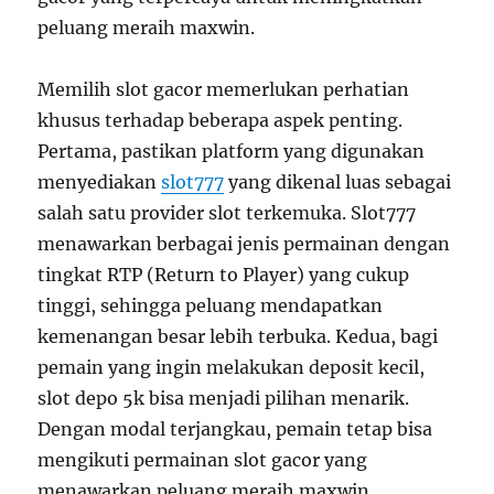
peluang meraih maxwin.
Memilih slot gacor memerlukan perhatian
khusus terhadap beberapa aspek penting.
Pertama, pastikan platform yang digunakan
menyediakan
slot777
yang dikenal luas sebagai
salah satu provider slot terkemuka. Slot777
menawarkan berbagai jenis permainan dengan
tingkat RTP (Return to Player) yang cukup
tinggi, sehingga peluang mendapatkan
kemenangan besar lebih terbuka. Kedua, bagi
pemain yang ingin melakukan deposit kecil,
slot depo 5k bisa menjadi pilihan menarik.
Dengan modal terjangkau, pemain tetap bisa
mengikuti permainan slot gacor yang
menawarkan peluang meraih maxwin,