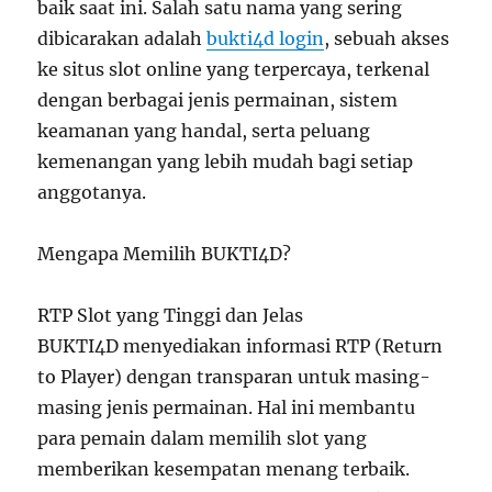
baik saat ini. Salah satu nama yang sering
dibicarakan adalah
bukti4d login
, sebuah akses
ke situs slot online yang terpercaya, terkenal
dengan berbagai jenis permainan, sistem
keamanan yang handal, serta peluang
kemenangan yang lebih mudah bagi setiap
anggotanya.
Mengapa Memilih BUKTI4D?
RTP Slot yang Tinggi dan Jelas
BUKTI4D menyediakan informasi RTP (Return
to Player) dengan transparan untuk masing-
masing jenis permainan. Hal ini membantu
para pemain dalam memilih slot yang
memberikan kesempatan menang terbaik.