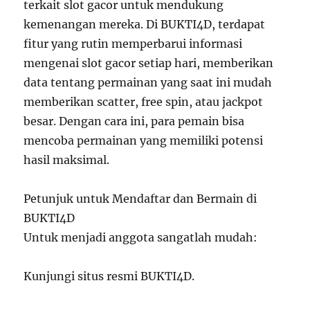
terkait slot gacor untuk mendukung
kemenangan mereka. Di BUKTI4D, terdapat
fitur yang rutin memperbarui informasi
mengenai slot gacor setiap hari, memberikan
data tentang permainan yang saat ini mudah
memberikan scatter, free spin, atau jackpot
besar. Dengan cara ini, para pemain bisa
mencoba permainan yang memiliki potensi
hasil maksimal.
Petunjuk untuk Mendaftar dan Bermain di
BUKTI4D
Untuk menjadi anggota sangatlah mudah:
Kunjungi situs resmi BUKTI4D.