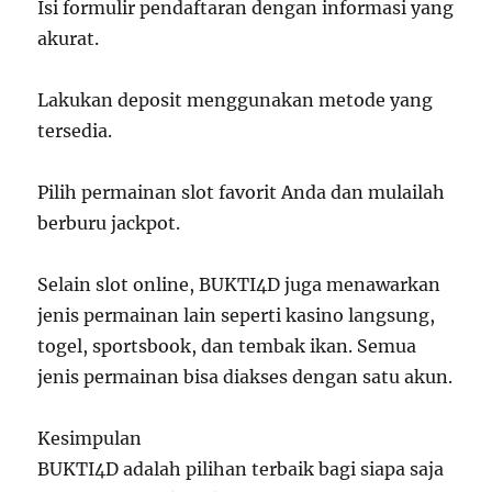
Isi formulir pendaftaran dengan informasi yang
akurat.
Lakukan deposit menggunakan metode yang
tersedia.
Pilih permainan slot favorit Anda dan mulailah
berburu jackpot.
Selain slot online, BUKTI4D juga menawarkan
jenis permainan lain seperti kasino langsung,
togel, sportsbook, dan tembak ikan. Semua
jenis permainan bisa diakses dengan satu akun.
Kesimpulan
BUKTI4D adalah pilihan terbaik bagi siapa saja