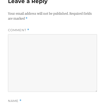
Leave a Reply
Your email address will not be published.
Required fields
are marked
*
COMMENT
*
NAME
*