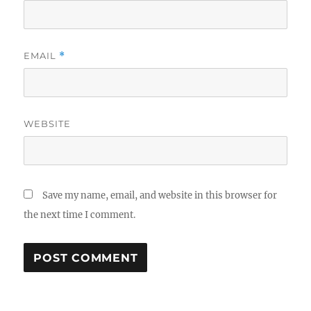
EMAIL
*
WEBSITE
Save my name, email, and website in this browser for
the next time I comment.