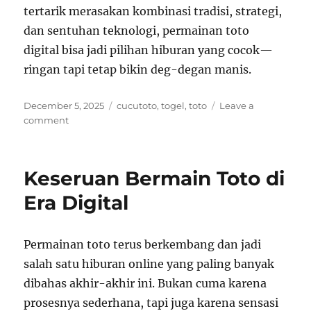
tertarik merasakan kombinasi tradisi, strategi,
dan sentuhan teknologi, permainan toto
digital bisa jadi pilihan hiburan yang cocok—
ringan tapi tetap bikin deg-degan manis.
Posted
Tags
December 5, 2025
cucutoto
,
togel
,
toto
Leave a
on
on
comment
Mengenal
Serunya
Dunia
Keseruan Bermain Toto di
Toto
di
Era Digital
Era
Digital
Permainan toto terus berkembang dan jadi
salah satu hiburan online yang paling banyak
dibahas akhir-akhir ini. Bukan cuma karena
prosesnya sederhana, tapi juga karena sensasi