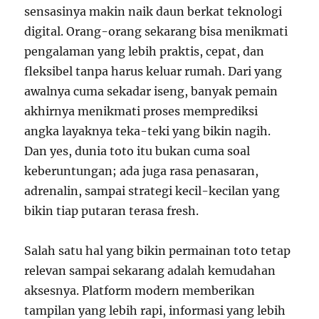
sensasinya makin naik daun berkat teknologi
digital. Orang-orang sekarang bisa menikmati
pengalaman yang lebih praktis, cepat, dan
fleksibel tanpa harus keluar rumah. Dari yang
awalnya cuma sekadar iseng, banyak pemain
akhirnya menikmati proses memprediksi
angka layaknya teka-teki yang bikin nagih.
Dan yes, dunia toto itu bukan cuma soal
keberuntungan; ada juga rasa penasaran,
adrenalin, sampai strategi kecil-kecilan yang
bikin tiap putaran terasa fresh.
Salah satu hal yang bikin permainan toto tetap
relevan sampai sekarang adalah kemudahan
aksesnya. Platform modern memberikan
tampilan yang lebih rapi, informasi yang lebih