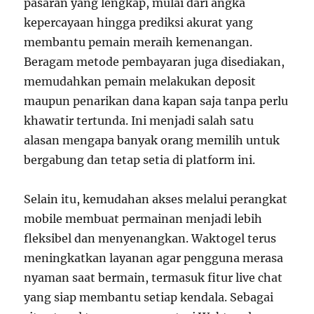
pasaran yang lengkap, mulai dari angka
kepercayaan hingga prediksi akurat yang
membantu pemain meraih kemenangan.
Beragam metode pembayaran juga disediakan,
memudahkan pemain melakukan deposit
maupun penarikan dana kapan saja tanpa perlu
khawatir tertunda. Ini menjadi salah satu
alasan mengapa banyak orang memilih untuk
bergabung dan tetap setia di platform ini.
Selain itu, kemudahan akses melalui perangkat
mobile membuat permainan menjadi lebih
fleksibel dan menyenangkan. Waktogel terus
meningkatkan layanan agar pengguna merasa
nyaman saat bermain, termasuk fitur live chat
yang siap membantu setiap kendala. Sebagai