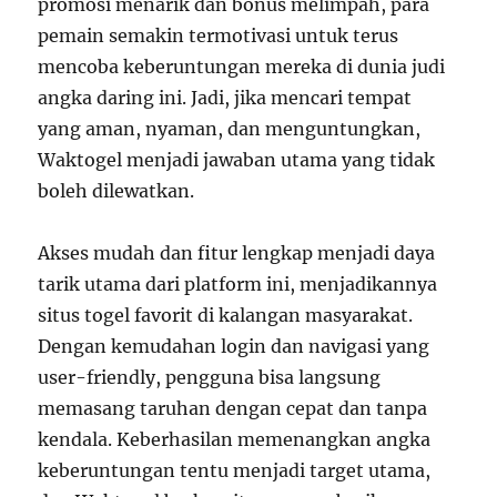
promosi menarik dan bonus melimpah, para
pemain semakin termotivasi untuk terus
mencoba keberuntungan mereka di dunia judi
angka daring ini. Jadi, jika mencari tempat
yang aman, nyaman, dan menguntungkan,
Waktogel menjadi jawaban utama yang tidak
boleh dilewatkan.
Akses mudah dan fitur lengkap menjadi daya
tarik utama dari platform ini, menjadikannya
situs togel favorit di kalangan masyarakat.
Dengan kemudahan login dan navigasi yang
user-friendly, pengguna bisa langsung
memasang taruhan dengan cepat dan tanpa
kendala. Keberhasilan memenangkan angka
keberuntungan tentu menjadi target utama,