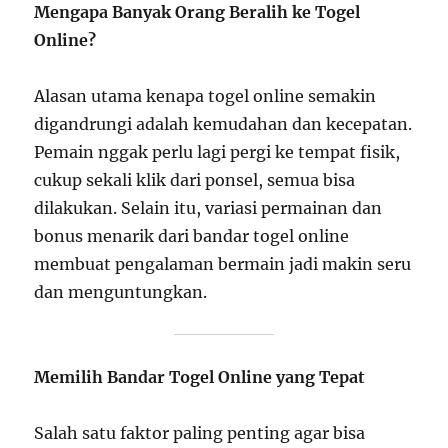
Mengapa Banyak Orang Beralih ke Togel
Online?
Alasan utama kenapa togel online semakin
digandrungi adalah kemudahan dan kecepatan.
Pemain nggak perlu lagi pergi ke tempat fisik,
cukup sekali klik dari ponsel, semua bisa
dilakukan. Selain itu, variasi permainan dan
bonus menarik dari bandar togel online
membuat pengalaman bermain jadi makin seru
dan menguntungkan.
Memilih Bandar Togel Online yang Tepat
Salah satu faktor paling penting agar bisa