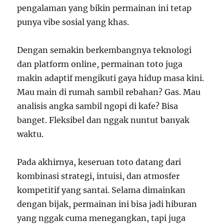
pengalaman yang bikin permainan ini tetap
punya vibe sosial yang khas.
Dengan semakin berkembangnya teknologi
dan platform online, permainan toto juga
makin adaptif mengikuti gaya hidup masa kini.
Mau main di rumah sambil rebahan? Gas. Mau
analisis angka sambil ngopi di kafe? Bisa
banget. Fleksibel dan nggak nuntut banyak
waktu.
Pada akhirnya, keseruan toto datang dari
kombinasi strategi, intuisi, dan atmosfer
kompetitif yang santai. Selama dimainkan
dengan bijak, permainan ini bisa jadi hiburan
yang nggak cuma menegangkan, tapi juga