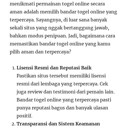
menikmati permainan togel online secara
aman adalah memilih bandar togel online yang
terpercaya. Sayangnya, di luar sana banyak
sekali situs yang nggak bertanggung jawab,
bahkan modus penipuan. Jadi, bagaimana cara
memastikan bandar togel online yang kamu
pilih aman dan terpercaya?
Lisensi Resmi dan Reputasi Baik
Pastikan situs tersebut memiliki lisensi
resmi dari lembaga yang terpercaya. Cek
juga review dan testimoni dari pemain lain.
Bandar togel online yang terpercaya pasti
punya reputasi bagus dan banyak ulasan
positif.
Transparansi dan Sistem Keamanan