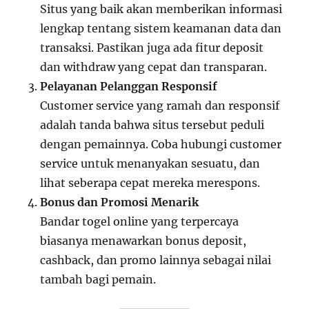
Situs yang baik akan memberikan informasi
lengkap tentang sistem keamanan data dan
transaksi. Pastikan juga ada fitur deposit
dan withdraw yang cepat dan transparan.
Pelayanan Pelanggan Responsif
Customer service yang ramah dan responsif
adalah tanda bahwa situs tersebut peduli
dengan pemainnya. Coba hubungi customer
service untuk menanyakan sesuatu, dan
lihat seberapa cepat mereka merespons.
Bonus dan Promosi Menarik
Bandar togel online yang terpercaya
biasanya menawarkan bonus deposit,
cashback, dan promo lainnya sebagai nilai
tambah bagi pemain.