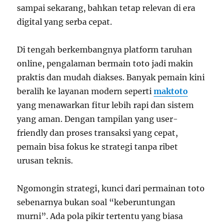
sampai sekarang, bahkan tetap relevan di era
digital yang serba cepat.
Di tengah berkembangnya platform taruhan
online, pengalaman bermain toto jadi makin
praktis dan mudah diakses. Banyak pemain kini
beralih ke layanan modern seperti
maktoto
yang menawarkan fitur lebih rapi dan sistem
yang aman. Dengan tampilan yang user-
friendly dan proses transaksi yang cepat,
pemain bisa fokus ke strategi tanpa ribet
urusan teknis.
Ngomongin strategi, kunci dari permainan toto
sebenarnya bukan soal “keberuntungan
murni”. Ada pola pikir tertentu yang biasa