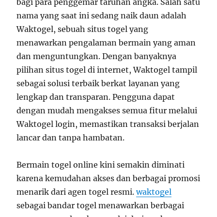
bagi para penggemar taruhan angka. Salah satu
nama yang saat ini sedang naik daun adalah
Waktogel, sebuah situs togel yang
menawarkan pengalaman bermain yang aman
dan menguntungkan. Dengan banyaknya
pilihan situs togel di internet, Waktogel tampil
sebagai solusi terbaik berkat layanan yang
lengkap dan transparan. Pengguna dapat
dengan mudah mengakses semua fitur melalui
Waktogel login, memastikan transaksi berjalan
lancar dan tanpa hambatan.
Bermain togel online kini semakin diminati
karena kemudahan akses dan berbagai promosi
menarik dari agen togel resmi.
waktogel
sebagai bandar togel menawarkan berbagai