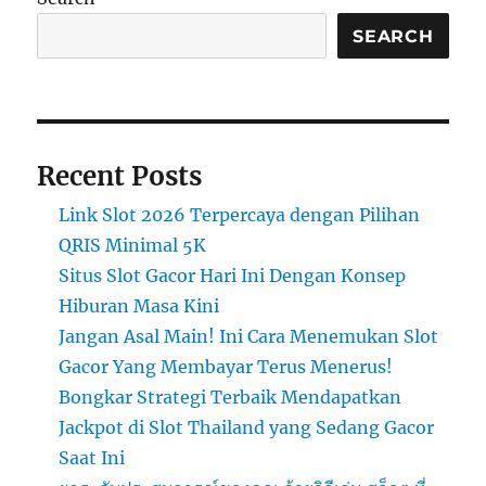
Bikin
Malam
SEARCH
Jadi
Lebih
Seru
Recent Posts
Link Slot 2026 Terpercaya dengan Pilihan
QRIS Minimal 5K
Situs Slot Gacor Hari Ini Dengan Konsep
Hiburan Masa Kini
Jangan Asal Main! Ini Cara Menemukan Slot
Gacor Yang Membayar Terus Menerus!
Bongkar Strategi Terbaik Mendapatkan
Jackpot di Slot Thailand yang Sedang Gacor
Saat Ini