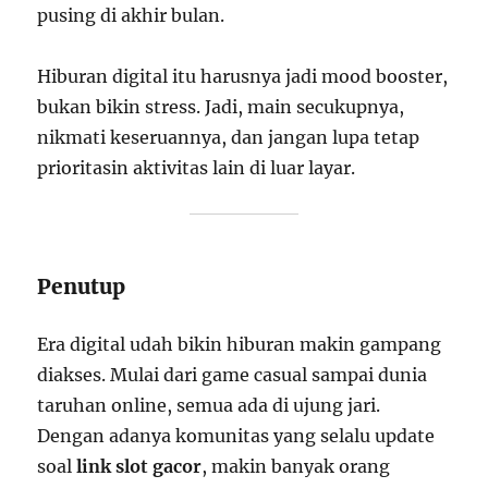
pusing di akhir bulan.
Hiburan digital itu harusnya jadi mood booster,
bukan bikin stress. Jadi, main secukupnya,
nikmati keseruannya, dan jangan lupa tetap
prioritasin aktivitas lain di luar layar.
Penutup
Era digital udah bikin hiburan makin gampang
diakses. Mulai dari game casual sampai dunia
taruhan online, semua ada di ujung jari.
Dengan adanya komunitas yang selalu update
soal
link slot gacor
, makin banyak orang