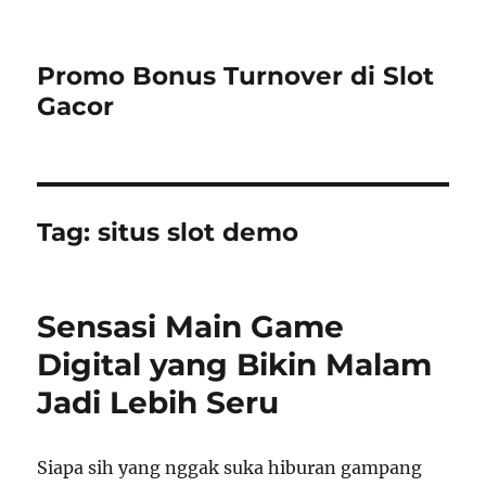
Promo Bonus Turnover di Slot
Gacor
Tag:
situs slot demo
Sensasi Main Game
Digital yang Bikin Malam
Jadi Lebih Seru
Siapa sih yang nggak suka hiburan gampang