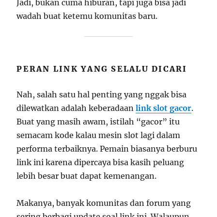
Jadi, bukan cuma hiburan, tapi juga bisa jadi
wadah buat ketemu komunitas baru.
PERAN LINK YANG SELALU DICARI
Nah, salah satu hal penting yang nggak bisa
dilewatkan adalah keberadaan
link slot gacor
.
Buat yang masih awam, istilah “gacor” itu
semacam kode kalau mesin slot lagi dalam
performa terbaiknya. Pemain biasanya berburu
link ini karena dipercaya bisa kasih peluang
lebih besar buat dapat kemenangan.
Makanya, banyak komunitas dan forum yang
sering berbagi update soal link ini. Walaupun