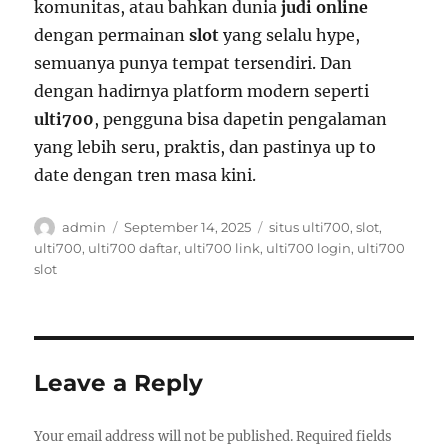
komunitas, atau bahkan dunia
judi online
dengan permainan
slot
yang selalu hype,
semuanya punya tempat tersendiri. Dan
dengan hadirnya platform modern seperti
ulti700
, pengguna bisa dapetin pengalaman
yang lebih seru, praktis, dan pastinya up to
date dengan tren masa kini.
Author
Posted
Tags
admin
September 14, 2025
situs ulti700
,
slot
,
on
ulti700
,
ulti700 daftar
,
ulti700 link
,
ulti700 login
,
ulti700
slot
Leave a Reply
Your email address will not be published.
Required fields