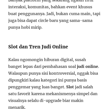
Banyak platform yang sekarang ngasih fitur
interaksi, komunitas, bahkan event khusus
buat penggunanya. Jadi, bukan cuma main, tapi
juga bisa dapat circle baru yang sama-sama
punya hobi mirip.
Slot dan Tren Judi Online
Kalau ngomongin hiburan digital, susah
banget lepas dari pembahasan soal
judi online
.
Walaupun punya sisi kontroversial, nggak bisa
dipungkiri kalau kategori ini punya basis
penggemar yang luas banget.
Slot
jadi salah
satu favorit karena mekanismenya simpel dan
visualnya selalu di-upgrade biar makin
menarik.