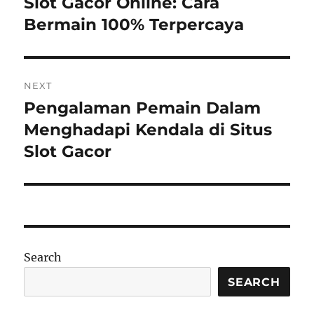
Slot Gacor Online: Cara
Previous
post:
Bermain 100% Terpercaya
NEXT
Pengalaman Pemain Dalam
Next
post:
Menghadapi Kendala di Situs
Slot Gacor
Search
SEARCH