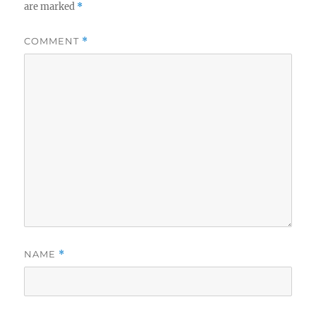
are marked
*
COMMENT
*
NAME
*