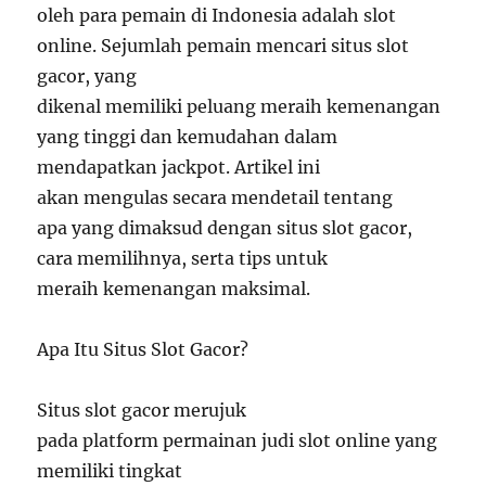
oleh para pemain di Indonesia adalah slot
online. Sejumlah pemain mencari situs slot
gacor, yang
dikenal memiliki peluang meraih kemenangan
yang tinggi dan kemudahan dalam
mendapatkan jackpot. Artikel ini
akan mengulas secara mendetail tentang
apa yang dimaksud dengan situs slot gacor,
cara memilihnya, serta tips untuk
meraih kemenangan maksimal.
Apa Itu Situs Slot Gacor?
Situs slot gacor merujuk
pada platform permainan judi slot online yang
memiliki tingkat