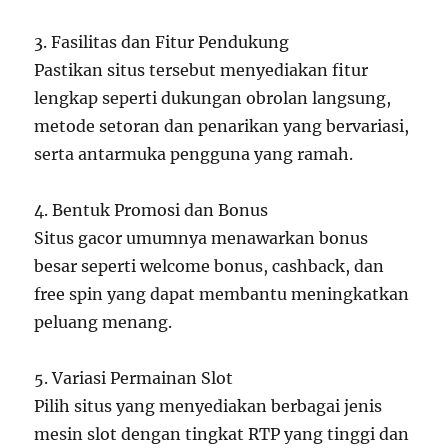
3. Fasilitas dan Fitur Pendukung
Pastikan situs tersebut menyediakan fitur
lengkap seperti dukungan obrolan langsung,
metode setoran dan penarikan yang bervariasi,
serta antarmuka pengguna yang ramah.
4. Bentuk Promosi dan Bonus
Situs gacor umumnya menawarkan bonus
besar seperti welcome bonus, cashback, dan
free spin yang dapat membantu meningkatkan
peluang menang.
5. Variasi Permainan Slot
Pilih situs yang menyediakan berbagai jenis
mesin slot dengan tingkat RTP yang tinggi dan