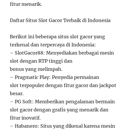
fitur menarik.
Daftar Situs Slot Gacor Terbaik di Indonesia
Berikut ini beberapa situs slot gacor yang
terkenal dan terpercaya di Indonesia:
– SlotGacor88: Menyediakan berbagai mesin
slot dengan RTP tinggi dan
bonus yang melimpah.
– Pragmatic Play: Penyedia permainan
slot terpopuler dengan fitur gacor dan jackpot
besar.
– PG Soft: Memberikan pengalaman bermain
slot gacor dengan grafis yang menarik dan
fitur inovatif.
– Habanero: Situs yang dikenal karena mesin