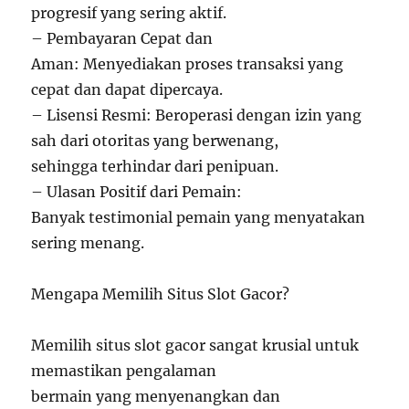
progresif yang sering aktif.
– Pembayaran Cepat dan
Aman: Menyediakan proses transaksi yang
cepat dan dapat dipercaya.
– Lisensi Resmi: Beroperasi dengan izin yang
sah dari otoritas yang berwenang,
sehingga terhindar dari penipuan.
– Ulasan Positif dari Pemain:
Banyak testimonial pemain yang menyatakan
sering menang.
Mengapa Memilih Situs Slot Gacor?
Memilih situs slot gacor sangat krusial untuk
memastikan pengalaman
bermain yang menyenangkan dan