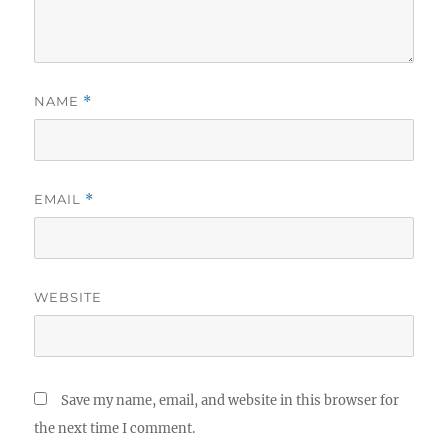
NAME
*
EMAIL
*
WEBSITE
Save my name, email, and website in this browser for
the next time I comment.