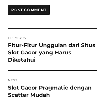
Post
PREVIOUS
navigation
Fitur-Fitur Unggulan dari Situs
Previous
post:
Slot Gacor yang Harus
Diketahui
NEXT
Slot Gacor Pragmatic dengan
Next
post:
Scatter Mudah