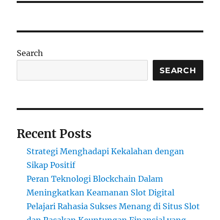
Search
SEARCH
Recent Posts
Strategi Menghadapi Kekalahan dengan
Sikap Positif
Peran Teknologi Blockchain Dalam
Meningkatkan Keamanan Slot Digital
Pelajari Rahasia Sukses Menang di Situs Slot