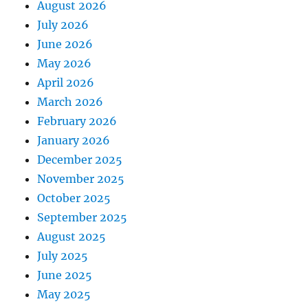
August 2026
July 2026
June 2026
May 2026
April 2026
March 2026
February 2026
January 2026
December 2025
November 2025
October 2025
September 2025
August 2025
July 2025
June 2025
May 2025