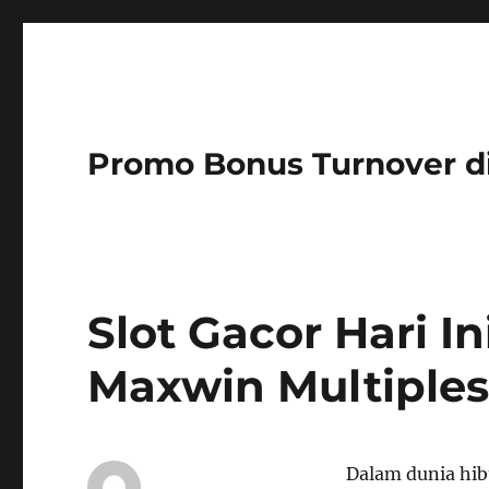
Promo Bonus Turnover di
Slot Gacor Hari I
Maxwin Multiples
Dalam dunia hib