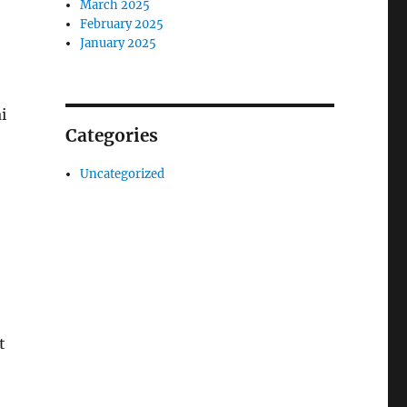
March 2025
February 2025
January 2025
i
Categories
Uncategorized
t