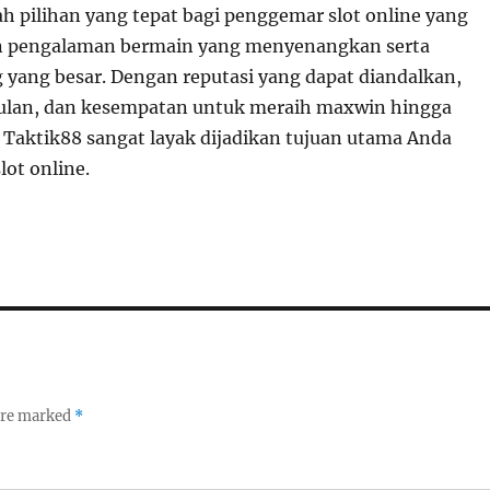
ah pilihan yang tepat bagi penggemar slot online yang
n pengalaman bermain yang menyenangkan serta
yang besar. Dengan reputasi yang dapat diandalkan,
gulan, dan kesempatan untuk meraih maxwin hingga
t, Taktik88 sangat layak dijadikan tujuan utama Anda
ot online.
 are marked
*