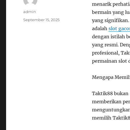
menarik perhat
Author
admin
bermain yang lu
Posted
September 15, 2025
yang signifikan.
on
adalah
slot gacor
dengan istilah b
yang resmi. Den
profesional, Ta
permainan slot d
Mengapa Memili
Taktik88 bukan s
memberikan pen
menguntungkan.
memilih Taktik8