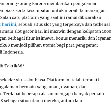
ian orang-orang karena memberikan pengalaman
ar biasa serta kesempatan untuk meraih kemenangan
 Salah satu platform yang saat ini ramai dibicarakan
 hari ini
, sebuah situs slot yang terpercaya dan terkenal
ermain slot gacor hari ini maxwin dengan kelipatan 100
gan berbagai fitur istimewa, bonus menarik, dan layana
ktik88 menjadi pilihan utama bagi para penggemar
i Indonesia.
h Taktik88?
ekadar situs slot biasa. Platform ini telah terbukti
galaman bermain yang aman, nyaman, dan
 Terdapat beberapa alasan mengapa banyak pemain
8 sebagai situs utama mereka, antara lain: