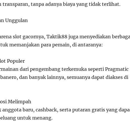
 transparan, tanpa adanya biaya yang tidak terlihat.
an Unggulan
karena slot gacornya, Taktik88 juga menyediakan berbaga
ntuk memanjakan para pemain, di antaranya:
ot Populer
mainan dari pengembang terkemuka seperti Pragmatic
abanero, dan banyak lainnya, semuanya dapat diakses di
osi Melimpah
 anggota baru, cashback, serta putaran gratis yang dapa
eluang untuk menang.