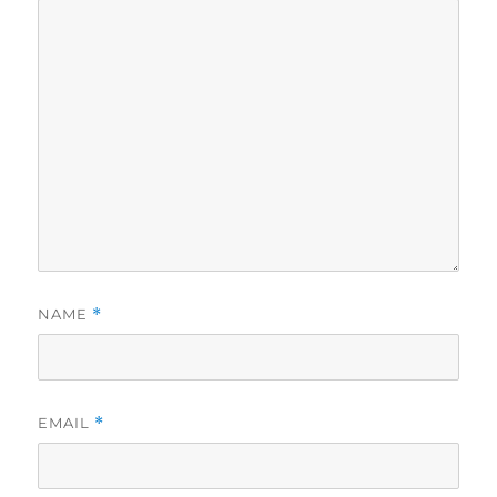
NAME
*
EMAIL
*