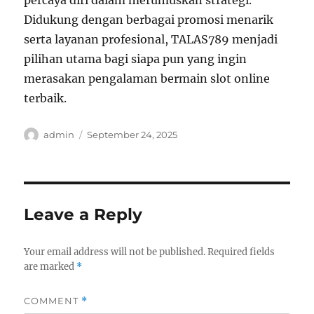
percaya diri dalam merumuskan strategi.
Didukung dengan berbagai promosi menarik
serta layanan profesional, TALAS789 menjadi
pilihan utama bagi siapa pun yang ingin
merasakan pengalaman bermain slot online
terbaik.
Author
Posted
admin
September 24, 2025
on
Leave a Reply
Your email address will not be published.
Required fields
are marked
*
COMMENT
*