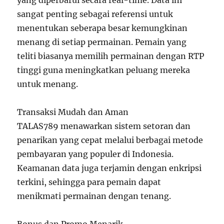
yang diperbarui secara real-time. Data ini
sangat penting sebagai referensi untuk
menentukan seberapa besar kemungkinan
menang di setiap permainan. Pemain yang
teliti biasanya memilih permainan dengan RTP
tinggi guna meningkatkan peluang mereka
untuk menang.
Transaksi Mudah dan Aman
TALAS789 menawarkan sistem setoran dan
penarikan yang cepat melalui berbagai metode
pembayaran yang populer di Indonesia.
Keamanan data juga terjamin dengan enkripsi
terkini, sehingga para pemain dapat
menikmati permainan dengan tenang.