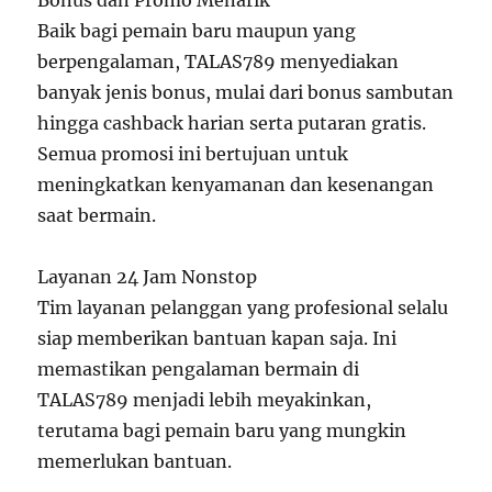
Bonus dan Promo Menarik
Baik bagi pemain baru maupun yang
berpengalaman, TALAS789 menyediakan
banyak jenis bonus, mulai dari bonus sambutan
hingga cashback harian serta putaran gratis.
Semua promosi ini bertujuan untuk
meningkatkan kenyamanan dan kesenangan
saat bermain.
Layanan 24 Jam Nonstop
Tim layanan pelanggan yang profesional selalu
siap memberikan bantuan kapan saja. Ini
memastikan pengalaman bermain di
TALAS789 menjadi lebih meyakinkan,
terutama bagi pemain baru yang mungkin
memerlukan bantuan.