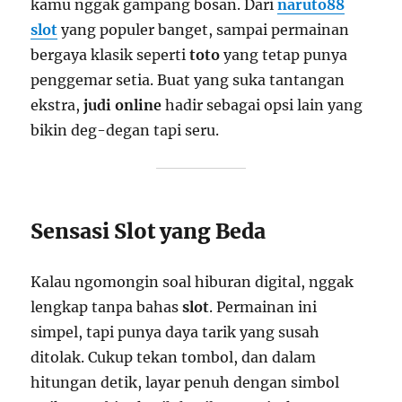
kamu nggak gampang bosan. Dari
naruto88
slot
yang populer banget, sampai permainan
bergaya klasik seperti
toto
yang tetap punya
penggemar setia. Buat yang suka tantangan
ekstra,
judi online
hadir sebagai opsi lain yang
bikin deg-degan tapi seru.
Sensasi Slot yang Beda
Kalau ngomongin soal hiburan digital, nggak
lengkap tanpa bahas
slot
. Permainan ini
simpel, tapi punya daya tarik yang susah
ditolak. Cukup tekan tombol, dan dalam
hitungan detik, layar penuh dengan simbol