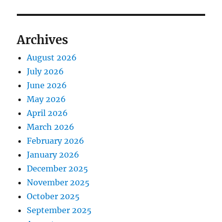
Archives
August 2026
July 2026
June 2026
May 2026
April 2026
March 2026
February 2026
January 2026
December 2025
November 2025
October 2025
September 2025