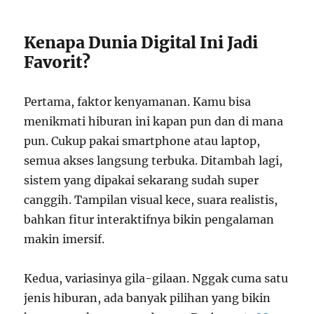
Kenapa Dunia Digital Ini Jadi
Favorit?
Pertama, faktor kenyamanan. Kamu bisa
menikmati hiburan ini kapan pun dan di mana
pun. Cukup pakai smartphone atau laptop,
semua akses langsung terbuka. Ditambah lagi,
sistem yang dipakai sekarang sudah super
canggih. Tampilan visual kece, suara realistis,
bahkan fitur interaktifnya bikin pengalaman
makin imersif.
Kedua, variasinya gila-gilaan. Nggak cuma satu
jenis hiburan, ada banyak pilihan yang bikin