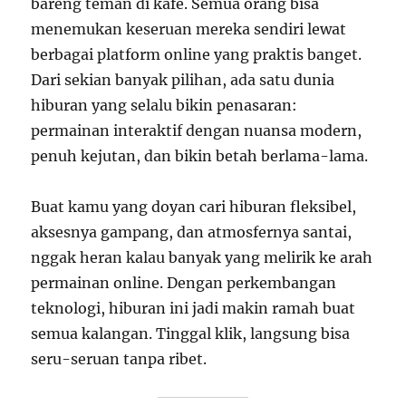
bareng teman di kafe. Semua orang bisa
menemukan keseruan mereka sendiri lewat
berbagai platform online yang praktis banget.
Dari sekian banyak pilihan, ada satu dunia
hiburan yang selalu bikin penasaran:
permainan interaktif dengan nuansa modern,
penuh kejutan, dan bikin betah berlama-lama.
Buat kamu yang doyan cari hiburan fleksibel,
aksesnya gampang, dan atmosfernya santai,
nggak heran kalau banyak yang melirik ke arah
permainan online. Dengan perkembangan
teknologi, hiburan ini jadi makin ramah buat
semua kalangan. Tinggal klik, langsung bisa
seru-seruan tanpa ribet.