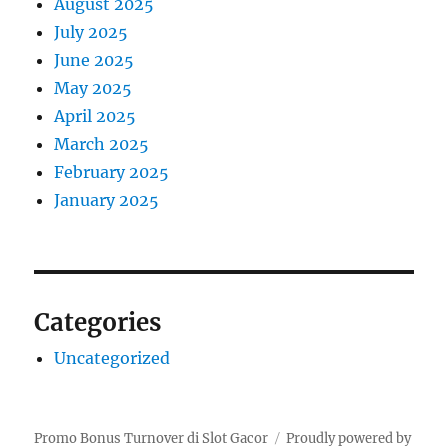
August 2025
July 2025
June 2025
May 2025
April 2025
March 2025
February 2025
January 2025
Categories
Uncategorized
Promo Bonus Turnover di Slot Gacor
Proudly powered by