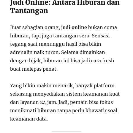
Judi Online: Antara Hiburan dan
Tantangan
Buat sebagian orang,
judi online
bukan cuma
hiburan, tapi juga tantangan seru. Sensasi
tegang saat menunggu hasil bisa bikin
adrenalin naik turun. Selama dimainkan
dengan bijak, hiburan ini bisa jadi cara fresh
buat melepas penat.
Yang bikin makin menarik, banyak platform
sekarang menyediakan sistem keamanan kuat
dan layanan 24 jam. Jadi, pemain bisa fokus
menikmati hiburan tanpa perlu khawatir soal
keamanan data.