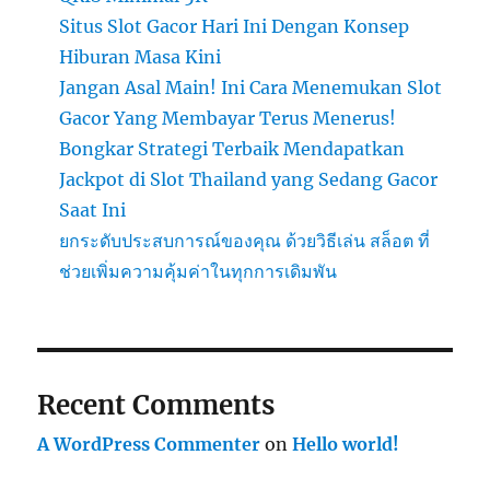
Situs Slot Gacor Hari Ini Dengan Konsep
Hiburan Masa Kini
Jangan Asal Main! Ini Cara Menemukan Slot
Gacor Yang Membayar Terus Menerus!
Bongkar Strategi Terbaik Mendapatkan
Jackpot di Slot Thailand yang Sedang Gacor
Saat Ini
ยกระดับประสบการณ์ของคุณ ด้วยวิธีเล่น สล็อต ที่
ช่วยเพิ่มความคุ้มค่าในทุกการเดิมพัน
Recent Comments
A WordPress Commenter
on
Hello world!