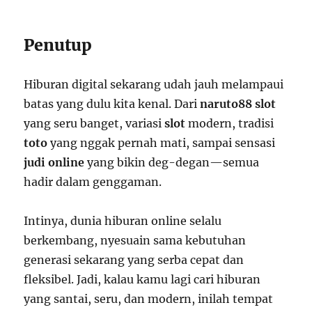
Penutup
Hiburan digital sekarang udah jauh melampaui
batas yang dulu kita kenal. Dari
naruto88 slot
yang seru banget, variasi
slot
modern, tradisi
toto
yang nggak pernah mati, sampai sensasi
judi online
yang bikin deg-degan—semua
hadir dalam genggaman.
Intinya, dunia hiburan online selalu
berkembang, nyesuain sama kebutuhan
generasi sekarang yang serba cepat dan
fleksibel. Jadi, kalau kamu lagi cari hiburan
yang santai, seru, dan modern, inilah tempat