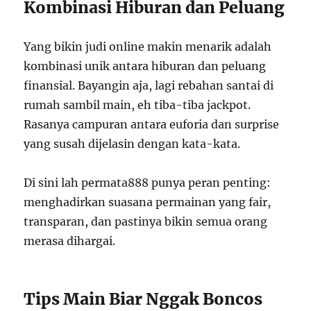
Kombinasi Hiburan dan Peluang
Yang bikin judi online makin menarik adalah
kombinasi unik antara hiburan dan peluang
finansial. Bayangin aja, lagi rebahan santai di
rumah sambil main, eh tiba-tiba jackpot.
Rasanya campuran antara euforia dan surprise
yang susah dijelasin dengan kata-kata.
Di sini lah permata888 punya peran penting:
menghadirkan suasana permainan yang fair,
transparan, dan pastinya bikin semua orang
merasa dihargai.
Tips Main Biar Nggak Boncos