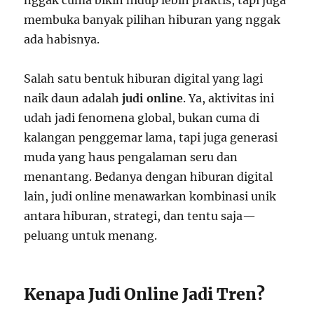
nggak cuma bikin hidup lebih praktis, tapi juga
membuka banyak pilihan hiburan yang nggak
ada habisnya.
Salah satu bentuk hiburan digital yang lagi
naik daun adalah
judi online
. Ya, aktivitas ini
udah jadi fenomena global, bukan cuma di
kalangan penggemar lama, tapi juga generasi
muda yang haus pengalaman seru dan
menantang. Bedanya dengan hiburan digital
lain, judi online menawarkan kombinasi unik
antara hiburan, strategi, dan tentu saja—
peluang untuk menang.
Kenapa Judi Online Jadi Tren?