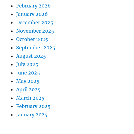
February 2026
January 2026
December 2025
November 2025
October 2025
September 2025
August 2025
July 2025
June 2025
May 2025
April 2025
March 2025
February 2025
January 2025