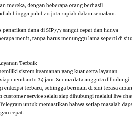
n mereka, dengan beberapa orang berhasil
iah hingga puluhan juta rupiah dalam semalam.
es penarikan dana di SIP777 sangat cepat dan hanya
rapa menit, tanpa harus menunggu lama seperti di sit
ayanan Terbaik
memiliki sistem keamanan yang kuat serta layanan
siap membantu 24 jam. Semua data anggota dilindungi
 enkripsi terbaru, sehingga bermain di sini terasa ama
customer service selalu siap dihubungi melalui live cha
 Telegram untuk memastikan bahwa setiap masalah dap
gan cepat.