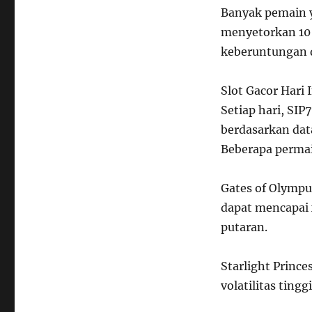
Banyak pemain 
menyetorkan 10 
keberuntungan d
Slot Gacor Hari
Setiap hari, SIP
berdasarkan da
Beberapa permai
Gates of Olympu
dapat mencapai
putaran.
Starlight Princ
volatilitas tin