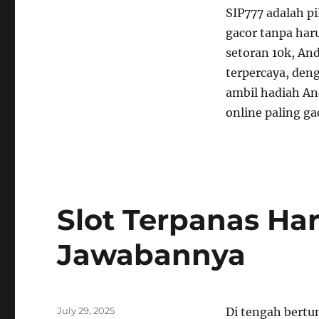
SIP777 adalah pi
gacor tanpa ha
setoran 10k, An
terpercaya, den
ambil hadiah An
online paling ga
Slot Terpanas Har
Jawabannya
Posted
July 29, 2025
Di tengah bertu