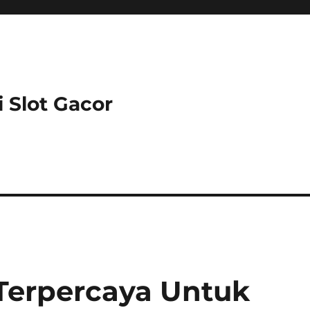
 Slot Gacor
 Terpercaya Untuk