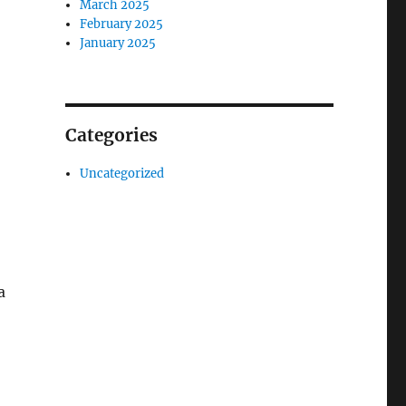
March 2025
February 2025
January 2025
Categories
Uncategorized
a