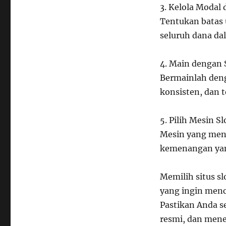
3. Kelola Modal
Tentukan batas 
seluruh dana da
4. Main dengan 
Bermainlah deng
konsisten, dan t
5. Pilih Mesin S
Mesin yang men
kemenangan yang
Memilih situs s
yang ingin menc
Pastikan Anda se
resmi, dan mene