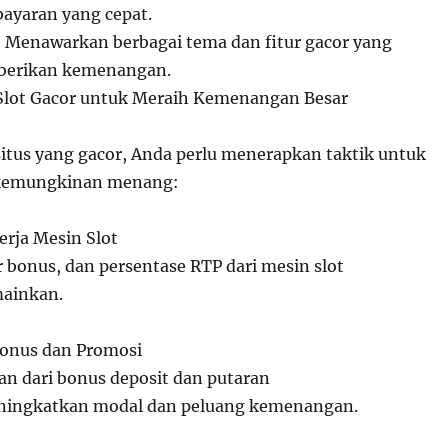
ayaran yang cepat.
Menawarkan berbagai tema dan fitur gacor yang
mberikan kemenangan.
Slot Gacor untuk Meraih Kemenangan Besar
situs yang gacor, Anda perlu menerapkan taktik untuk
kemungkinan menang:
erja Mesin Slot
ur bonus, dan persentase RTP dari mesin slot
mainkan.
Bonus dan Promosi
n dari bonus deposit dan putaran
eningkatkan modal dan peluang kemenangan.