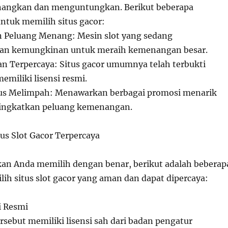
angkan dan menguntungkan. Berikut beberapa
untuk memilih situs gacor:
 Peluang Menang: Mesin slot yang sedang
an kemungkinan untuk meraih kemenangan besar.
dan Terpercaya: Situs gacor umumnya telah terbukti
miliki lisensi resmi.
nus Melimpah: Menawarkan berbagai promosi menarik
ingkatkan peluang kemenangan.
us Slot Gacor Terpercaya
n Anda memilih dengan benar, berikut adalah beberap
lih situs slot gacor yang aman dan dapat dipercaya:
si Resmi
ersebut memiliki lisensi sah dari badan pengatur