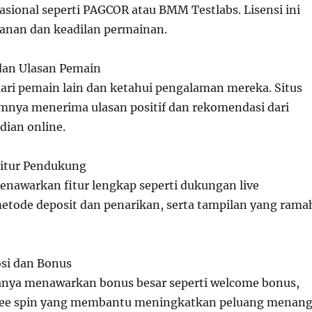
asional seperti PAGCOR atau BMM Testlabs. Lisensi ini
nan dan keadilan permainan.
 dan Ulasan Pemain
dari pemain lain dan ketahui pengalaman mereka. Situs
nya menerima ulasan positif dan rekomendasi dari
dian online.
 Fitur Pendukung
menawarkan fitur lengkap seperti dukungan live
etode deposit dan penarikan, serta tampilan yang rama
si dan Bonus
sanya menawarkan bonus besar seperti welcome bonus,
free spin yang membantu meningkatkan peluang menang