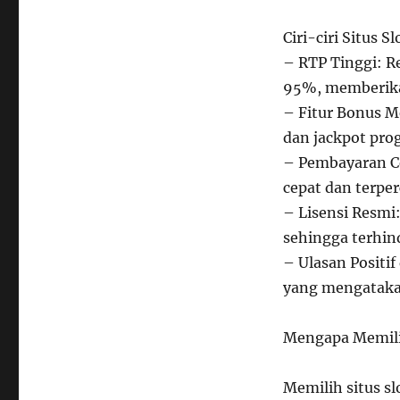
Ciri-ciri Situs S
– RTP Tinggi: Re
95%, memberika
– Fitur Bonus M
dan jackpot prog
– Pembayaran C
cepat dan terper
– Lisensi Resmi:
sehingga terhin
– Ulasan Positif
yang mengataka
Mengapa Memilih
Memilih situs s