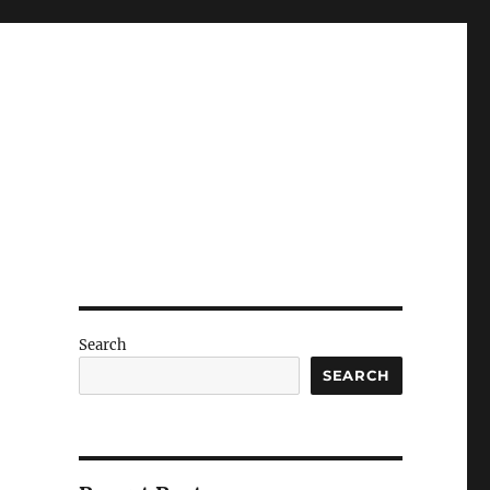
Search
SEARCH