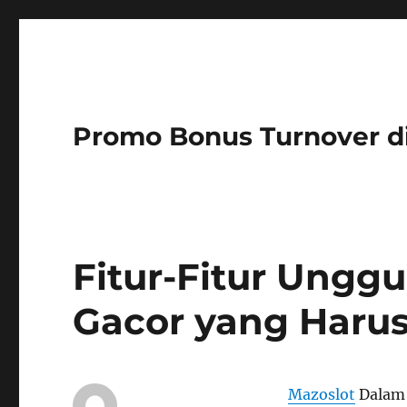
Promo Bonus Turnover di
Fitur-Fitur Unggul
Gacor yang Harus
Mazoslot
Dalam 