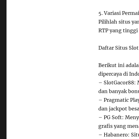
5. Variasi Perma
Pilihlah situs 
RTP yang tinggi 
Daftar Situs Slo
Berikut ini adal
dipercaya di Ind
– SlotGacor88: 
dan banyak bon
– Pragmatic Pla
dan jackpot besa
– PG Soft: Meny
grafis yang mena
– Habanero: Sit