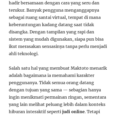
hadir bersamaan dengan cara yang seru dan
terukur. Banyak pengguna menganggapnya
sebagai ruang santai virtual, tempat di mana
keberuntungan kadang datang saat tidak
disangka. Dengan tampilan yang rapi dan
sistem yang mudah digunakan, siapa pun bisa
ikut merasakan sensasinya tanpa perlu menjadi
ahli teknologi.
Salah satu hal yang membuat Maktoto menarik
adalah bagaimana ia memahami karakter
penggunanya. Tidak semua orang datang
dengan tujuan yang sama — sebagian hanya
ingin menikmati permainan ringan, sementara
yang lain melihat peluang lebih dalam konteks
hiburan interaktif seperti
judi online
. Tetapi