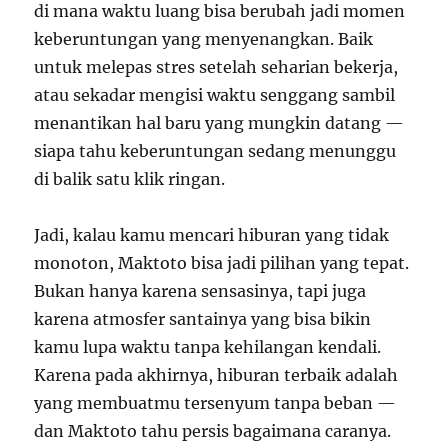
di mana waktu luang bisa berubah jadi momen
keberuntungan yang menyenangkan. Baik
untuk melepas stres setelah seharian bekerja,
atau sekadar mengisi waktu senggang sambil
menantikan hal baru yang mungkin datang —
siapa tahu keberuntungan sedang menunggu
di balik satu klik ringan.
Jadi, kalau kamu mencari hiburan yang tidak
monoton, Maktoto bisa jadi pilihan yang tepat.
Bukan hanya karena sensasinya, tapi juga
karena atmosfer santainya yang bisa bikin
kamu lupa waktu tanpa kehilangan kendali.
Karena pada akhirnya, hiburan terbaik adalah
yang membuatmu tersenyum tanpa beban —
dan Maktoto tahu persis bagaimana caranya.