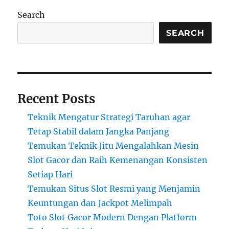
Deg-
Search
degan
tapi
SEARCH
Tetap
Seru
Recent Posts
Teknik Mengatur Strategi Taruhan agar
Tetap Stabil dalam Jangka Panjang
Temukan Teknik Jitu Mengalahkan Mesin
Slot Gacor dan Raih Kemenangan Konsisten
Setiap Hari
Temukan Situs Slot Resmi yang Menjamin
Keuntungan dan Jackpot Melimpah
Toto Slot Gacor Modern Dengan Platform