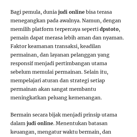
Bagi pemula, dunia
judi online
bisa terasa
menegangkan pada awalnya. Namun, dengan
memilih platform terpercaya seperti
dpstoto
,
pemain dapat merasa lebih aman dan nyaman.
Faktor keamanan transaksi, keadilan
permainan, dan layanan pelanggan yang
responsif menjadi pertimbangan utama
sebelum memulai permainan. Selain itu,
mempelajari aturan dan strategi setiap
permainan akan sangat membantu
meningkatkan peluang kemenangan.
Bermain secara bijak menjadi prinsip utama
dalam
judi online
. Menentukan batasan
keuangan, mengatur waktu bermain, dan