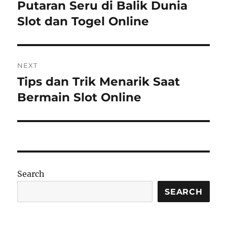
navigation
Putaran Seru di Balik Dunia
Previous
post:
Slot dan Togel Online
NEXT
Tips dan Trik Menarik Saat
Next
post:
Bermain Slot Online
Search
SEARCH