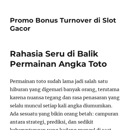
Promo Bonus Turnover di Slot
Gacor
Rahasia Seru di Balik
Permainan Angka Toto
Permainan toto sudah lama jadi salah satu
hiburan yang digemari banyak orang, terutama
karena nuansa tegang dan rasa penasaran yang
selalu muncul setiap kali angka diumumkan.
Ada sesuatu yang bikin orang betah: campuran
antara strategi, prediksi, dan sedikit