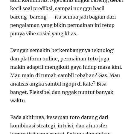
atau komunitas. Ngebahas angka bareng, debat
kecil soal prediksi, sampai nunggu hasil
bareng-bareng — itu semua jadi bagian dari
pengalaman yang bikin permainan ini tetap
punya vibe sosial yang khas.
Dengan semakin berkembangnya teknologi
dan platform online, permainan toto juga
makin adaptif mengikuti gaya hidup masa kini.
Mau main di rumah sambil rebahan? Gas. Mau
analisis angka sambil ngopi di kafe? Bisa
banget. Fleksibel dan nggak nuntut banyak
waktu.
Pada akhirnya, keseruan toto datang dari
kombinasi strategi, intuisi, dan atmosfer