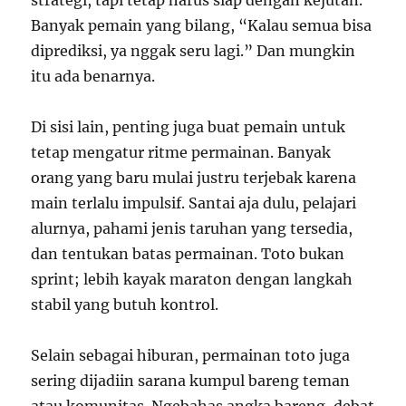
strategi, tapi tetap harus siap dengan kejutan.
Banyak pemain yang bilang, “Kalau semua bisa
diprediksi, ya nggak seru lagi.” Dan mungkin
itu ada benarnya.
Di sisi lain, penting juga buat pemain untuk
tetap mengatur ritme permainan. Banyak
orang yang baru mulai justru terjebak karena
main terlalu impulsif. Santai aja dulu, pelajari
alurnya, pahami jenis taruhan yang tersedia,
dan tentukan batas permainan. Toto bukan
sprint; lebih kayak maraton dengan langkah
stabil yang butuh kontrol.
Selain sebagai hiburan, permainan toto juga
sering dijadiin sarana kumpul bareng teman