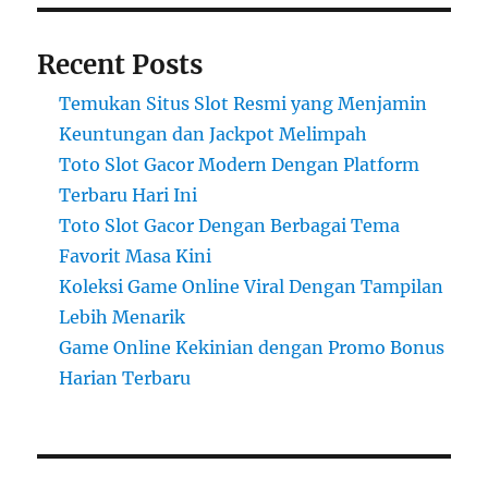
Recent Posts
Temukan Situs Slot Resmi yang Menjamin
Keuntungan dan Jackpot Melimpah
Toto Slot Gacor Modern Dengan Platform
Terbaru Hari Ini
Toto Slot Gacor Dengan Berbagai Tema
Favorit Masa Kini
Koleksi Game Online Viral Dengan Tampilan
Lebih Menarik
Game Online Kekinian dengan Promo Bonus
Harian Terbaru