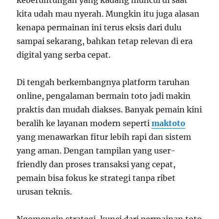
keberuntungan yang kadang muncul di saat
kita udah mau nyerah. Mungkin itu juga alasan
kenapa permainan ini terus eksis dari dulu
sampai sekarang, bahkan tetap relevan di era
digital yang serba cepat.
Di tengah berkembangnya platform taruhan
online, pengalaman bermain toto jadi makin
praktis dan mudah diakses. Banyak pemain kini
beralih ke layanan modern seperti
maktoto
yang menawarkan fitur lebih rapi dan sistem
yang aman. Dengan tampilan yang user-
friendly dan proses transaksi yang cepat,
pemain bisa fokus ke strategi tanpa ribet
urusan teknis.