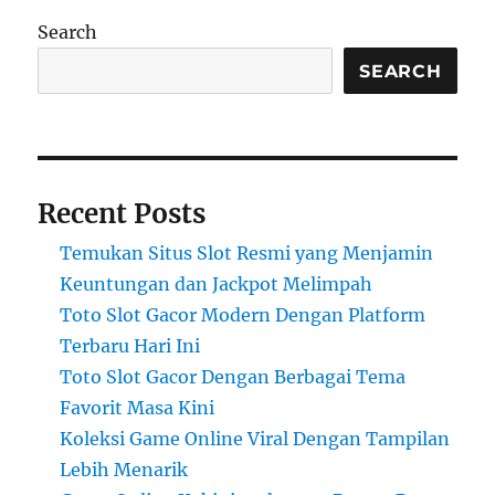
Deg-
Search
degan
tapi
SEARCH
Tetap
Seru
Recent Posts
Temukan Situs Slot Resmi yang Menjamin
Keuntungan dan Jackpot Melimpah
Toto Slot Gacor Modern Dengan Platform
Terbaru Hari Ini
Toto Slot Gacor Dengan Berbagai Tema
Favorit Masa Kini
Koleksi Game Online Viral Dengan Tampilan
Lebih Menarik