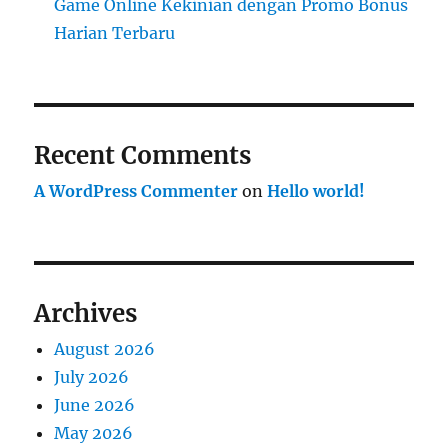
Game Online Kekinian dengan Promo Bonus
Harian Terbaru
Recent Comments
A WordPress Commenter
on
Hello world!
Archives
August 2026
July 2026
June 2026
May 2026