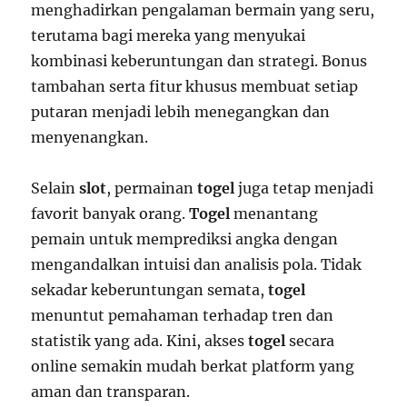
menghadirkan pengalaman bermain yang seru,
terutama bagi mereka yang menyukai
kombinasi keberuntungan dan strategi. Bonus
tambahan serta fitur khusus membuat setiap
putaran menjadi lebih menegangkan dan
menyenangkan.
Selain
slot
, permainan
togel
juga tetap menjadi
favorit banyak orang.
Togel
menantang
pemain untuk memprediksi angka dengan
mengandalkan intuisi dan analisis pola. Tidak
sekadar keberuntungan semata,
togel
menuntut pemahaman terhadap tren dan
statistik yang ada. Kini, akses
togel
secara
online semakin mudah berkat platform yang
aman dan transparan.