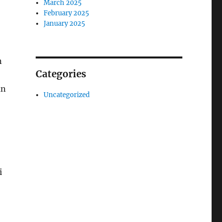
March 2025
February 2025
January 2025
n
Categories
an
Uncategorized
i