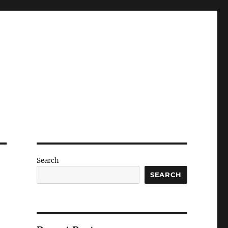
Search
SEARCH