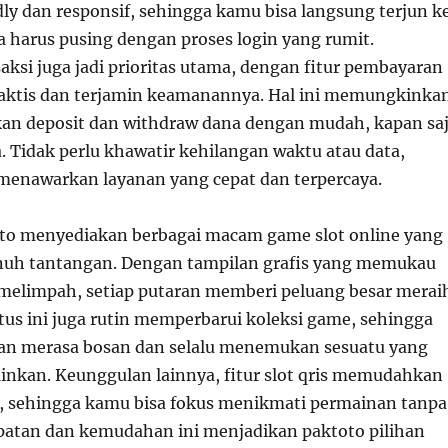
dly dan responsif, sehingga kamu bisa langsung terjun k
 harus pusing dengan proses login yang rumit.
ksi juga jadi prioritas utama, dengan fitur pembayaran
praktis dan terjamin keamanannya. Hal ini memungkinka
an deposit dan withdraw dana dengan mudah, kapan sa
. Tidak perlu khawatir kehilangan waktu atau data,
menawarkan layanan yang cepat dan terpercaya.
toto menyediakan berbagai macam game slot online yang
nuh tantangan. Dengan tampilan grafis yang memukau
 melimpah, setiap putaran memberi peluang besar merai
itus ini juga rutin memperbarui koleksi game, sehingga
an merasa bosan dan selalu menemukan sesuatu yang
inkan. Keunggulan lainnya, fitur slot qris memudahkan
i, sehingga kamu bisa fokus menikmati permainan tanpa
atan dan kemudahan ini menjadikan paktoto pilihan