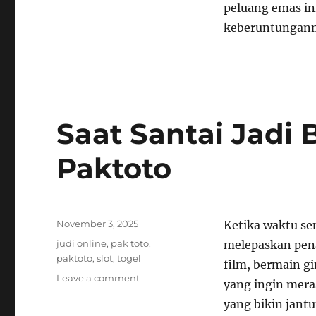
peluang emas in
keberuntunganm
Saat Santai Jadi
Paktoto
Posted
November 3, 2025
Ketika waktu se
on
Tags
judi online
,
pak toto
,
melepaskan pen
paktoto
,
slot
,
togel
film, bermain g
on
Leave a comment
yang ingin mera
Saat
yang bikin jantu
Santai