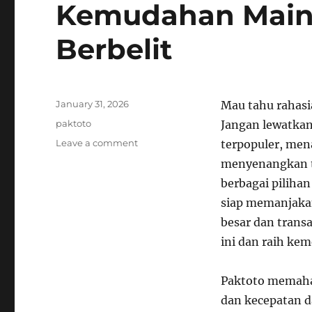
Kemudahan Main 
Berbelit
Posted
January 31, 2026
Mau tahu rahasi
on
Tags
paktoto
Jangan lewatka
on
Leave a comment
terpopuler, me
Slot
menyenangkan t
QRIS
berbagai piliha
yang
Memberikan
siap memanjakan
Kemudahan
besar dan transa
Main
ini dan raih ke
Tanpa
Proses
Berbelit
Paktoto memah
dan kecepatan d