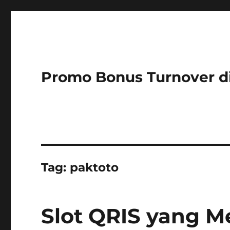
Promo Bonus Turnover di
Tag:
paktoto
Slot QRIS yang 