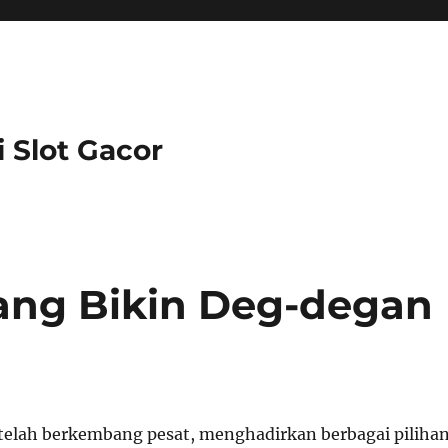
 Slot Gacor
ang Bikin Deg-degan
elah berkembang pesat, menghadirkan berbagai piliha