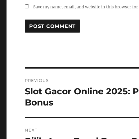
Save my name, email, and website in this browser for
Post
PREVIOUS
navigation
Slot Gacor Online 2025: 
Previous
post:
Bonus
NEXT