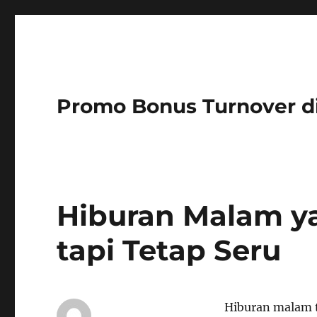
Promo Bonus Turnover di
Hiburan Malam y
tapi Tetap Seru
Hiburan malam t