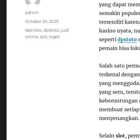
yang dapat memi
Author
admin
semakin popule
Posted
October 20, 2025
tersendiri kare
on
Tags
dps toto
,
dpstoto
,
judi
kasino nyata, n
online
,
slot
,
togel
seperti
dpstoto
m
pemain bisa fok
Salah satu perm
terkenal dengan
yang menggoda
yang seru, teru
keberuntungan d
membuat setiap
menyenangkan.
Selain
slot
, per