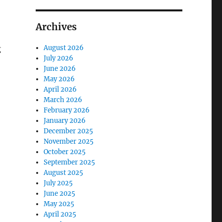
Archives
g
August 2026
July 2026
June 2026
May 2026
April 2026
March 2026
February 2026
January 2026
December 2025
November 2025
October 2025
September 2025
August 2025
July 2025
June 2025
May 2025
April 2025