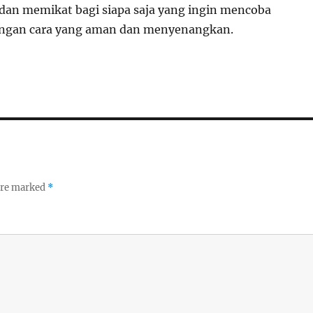
an memikat bagi siapa saja yang ingin mencoba
ngan cara yang aman dan menyenangkan.
 are marked
*