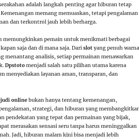
erakahan adalah langkah penting agar hiburan tetap
 Kemenangan memang memuaskan, tetapi pengalaman
an dan terkontrol jauh lebih berharga.
n memungkinkan pemain untuk menikmati berbagai
kapan saja dan di mana saja. Dari
slot
yang penuh warn
g menantang analisis, setiap permainan menawarkan
k.
Dpstoto
menjadi salah satu pilihan utama karena
am menyediakan layanan aman, transparan, dan
m
judi online
bukan hanya tentang kemenangan,
pengalaman, strategi, dan hiburan yang membangkitka
an pendekatan yang tepat dan permainan yang bijak,
apat merasakan sensasi seru tanpa harus meninggalkan
h. Jadi, hiburan malam kini bisa menjadi lebih