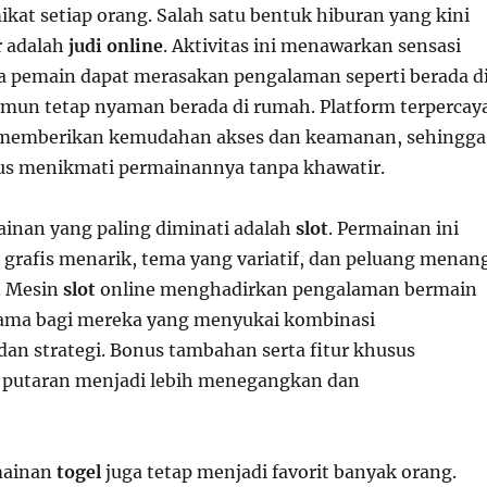
kat setiap orang. Salah satu bentuk hiburan yang kini
r adalah
judi online
. Aktivitas ini menawarkan sensasi
na pemain dapat merasakan pengalaman seperti berada d
amun tetap nyaman berada di rumah. Platform terpercay
emberikan kemudahan akses dan keamanan, sehingga
us menikmati permainannya tanpa khawatir.
ainan yang paling diminati adalah
slot
. Permainan ini
 grafis menarik, tema yang variatif, dan peluang menan
. Mesin
slot
online menghadirkan pengalaman bermain
tama bagi mereka yang menyukai kombinasi
an strategi. Bonus tambahan serta fitur khusus
 putaran menjadi lebih menegangkan dan
mainan
togel
juga tetap menjadi favorit banyak orang.