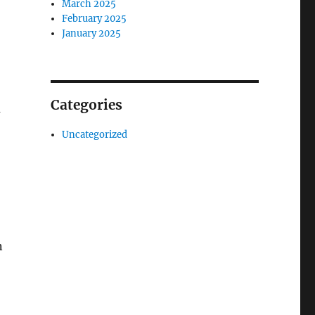
March 2025
February 2025
January 2025
Categories
a
Uncategorized
n