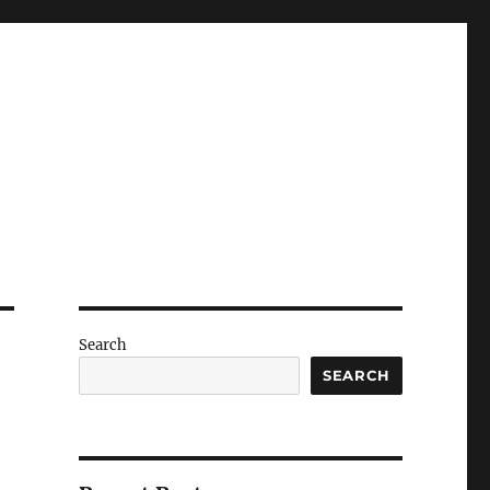
Search
SEARCH