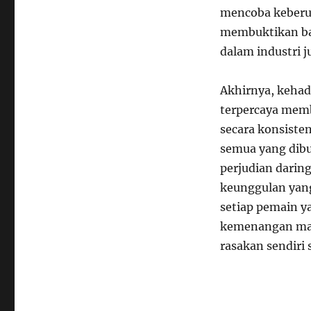
mencoba keberun
membuktikan ba
dalam industri j
Akhirnya, keha
terpercaya mem
secara konsisten
semua yang dibu
perjudian dari
keunggulan yan
setiap pemain 
kemenangan mak
rasakan sendiri 