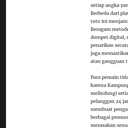
setiap angka yan
Berbeda dari pla
toto ini menjami
Beragam metode 
dompet digital
penarikan secara
juga memastikan
atau gangguan 
Para pemain tid
karena Kampung
melindungi setia
pelanggan 24 ja
membuat penga
berbagai promos
merasakan sensa