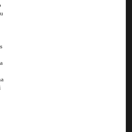
p
tu
s
ta
na
i