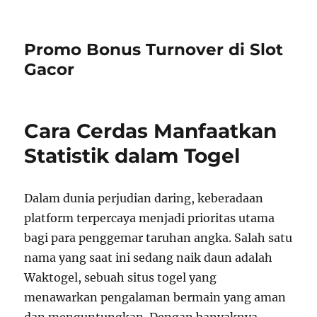
Promo Bonus Turnover di Slot
Gacor
Cara Cerdas Manfaatkan
Statistik dalam Togel
Dalam dunia perjudian daring, keberadaan
platform terpercaya menjadi prioritas utama
bagi para penggemar taruhan angka. Salah satu
nama yang saat ini sedang naik daun adalah
Waktogel, sebuah situs togel yang
menawarkan pengalaman bermain yang aman