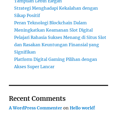
Tampilan Lebih Elegan
Strategi Menghadapi Kekalahan dengan
Sikap Positif
Peran Teknologi Blockchain Dalam
Meningkatkan Keamanan Slot Digital
Pelajari Rahasia Sukses Menang di Situs Slot
dan Rasakan Keuntungan Finansial yang
Signifikan
Platform Digital Gaming Pilihan dengan
Akses Super Lancar
Recent Comments
A WordPress Commenter
on
Hello world!