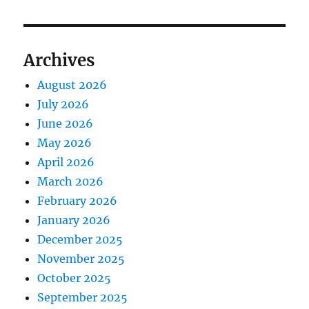
Archives
August 2026
July 2026
June 2026
May 2026
April 2026
March 2026
February 2026
January 2026
December 2025
November 2025
October 2025
September 2025