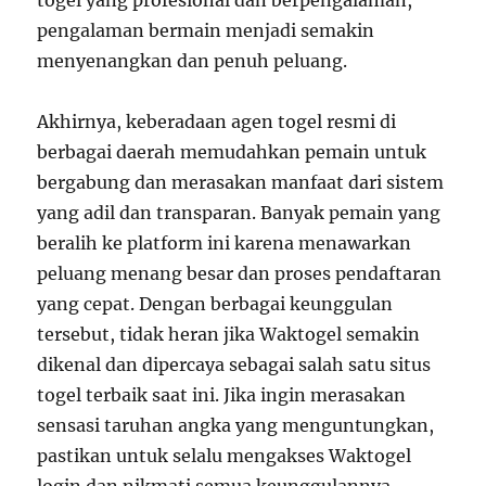
togel yang profesional dan berpengalaman,
pengalaman bermain menjadi semakin
menyenangkan dan penuh peluang.
Akhirnya, keberadaan agen togel resmi di
berbagai daerah memudahkan pemain untuk
bergabung dan merasakan manfaat dari sistem
yang adil dan transparan. Banyak pemain yang
beralih ke platform ini karena menawarkan
peluang menang besar dan proses pendaftaran
yang cepat. Dengan berbagai keunggulan
tersebut, tidak heran jika Waktogel semakin
dikenal dan dipercaya sebagai salah satu situs
togel terbaik saat ini. Jika ingin merasakan
sensasi taruhan angka yang menguntungkan,
pastikan untuk selalu mengakses Waktogel