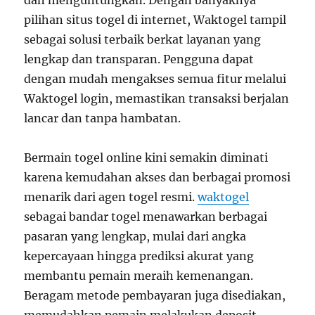
dan menguntungkan. Dengan banyaknya
pilihan situs togel di internet, Waktogel tampil
sebagai solusi terbaik berkat layanan yang
lengkap dan transparan. Pengguna dapat
dengan mudah mengakses semua fitur melalui
Waktogel login, memastikan transaksi berjalan
lancar dan tanpa hambatan.
Bermain togel online kini semakin diminati
karena kemudahan akses dan berbagai promosi
menarik dari agen togel resmi.
waktogel
sebagai bandar togel menawarkan berbagai
pasaran yang lengkap, mulai dari angka
kepercayaan hingga prediksi akurat yang
membantu pemain meraih kemenangan.
Beragam metode pembayaran juga disediakan,