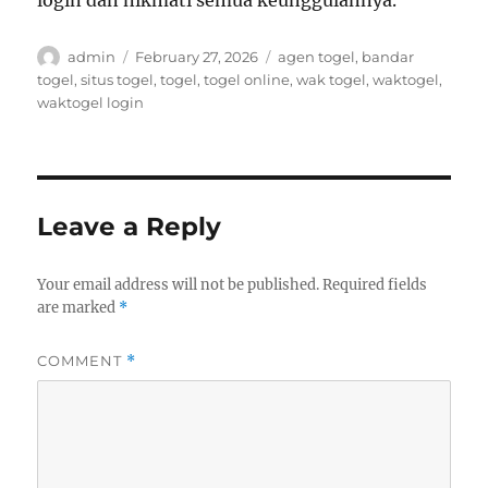
login dan nikmati semua keunggulannya.
Author
Posted
Tags
admin
February 27, 2026
agen togel
,
bandar
on
togel
,
situs togel
,
togel
,
togel online
,
wak togel
,
waktogel
,
waktogel login
Leave a Reply
Your email address will not be published.
Required fields
are marked
*
COMMENT
*