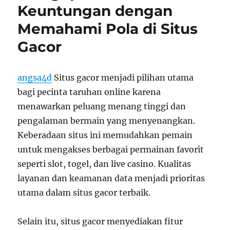
Situs
Keuntungan dengan
Gacor
Memahami Pola di Situs
yang
Membuat
Gacor
Pengalaman
Lebih
Seru
angsa4d
Situs gacor menjadi pilihan utama
bagi pecinta taruhan online karena
menawarkan peluang menang tinggi dan
pengalaman bermain yang menyenangkan.
Keberadaan situs ini memudahkan pemain
untuk mengakses berbagai permainan favorit
seperti slot, togel, dan live casino. Kualitas
layanan dan keamanan data menjadi prioritas
utama dalam situs gacor terbaik.
Selain itu, situs gacor menyediakan fitur