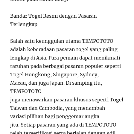
Bandar Togel Resmi dengan Pasaran
Terlengkap
Salah satu keunggulan utama TEMPOTOTO
adalah keberadaan pasaran togel yang paling
lengkap di Asia. Para pemain dapat menikmati
taruhan pada berbagai pasaran populer seperti
Togel Hongkong, Singapore, Sydney,
Macau, dan juga Japan. Di samping itu,
TEMPOTOTO
juga menawarkan pasaran khusus seperti Togel
Taiwan dan Cambodia, yang menambah
variasi pilihan bagi penggemar angka
jitu. Setiap pasaran yang ada di TEMPOTOTO
telah terverifikasi serta berjalan dengan adil,