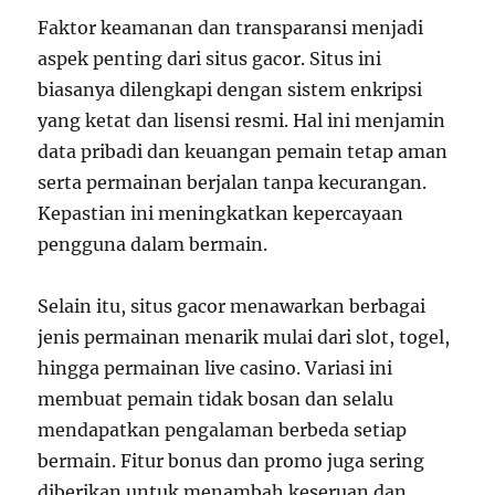
Faktor keamanan dan transparansi menjadi
aspek penting dari situs gacor. Situs ini
biasanya dilengkapi dengan sistem enkripsi
yang ketat dan lisensi resmi. Hal ini menjamin
data pribadi dan keuangan pemain tetap aman
serta permainan berjalan tanpa kecurangan.
Kepastian ini meningkatkan kepercayaan
pengguna dalam bermain.
Selain itu, situs gacor menawarkan berbagai
jenis permainan menarik mulai dari slot, togel,
hingga permainan live casino. Variasi ini
membuat pemain tidak bosan dan selalu
mendapatkan pengalaman berbeda setiap
bermain. Fitur bonus dan promo juga sering
diberikan untuk menambah keseruan dan