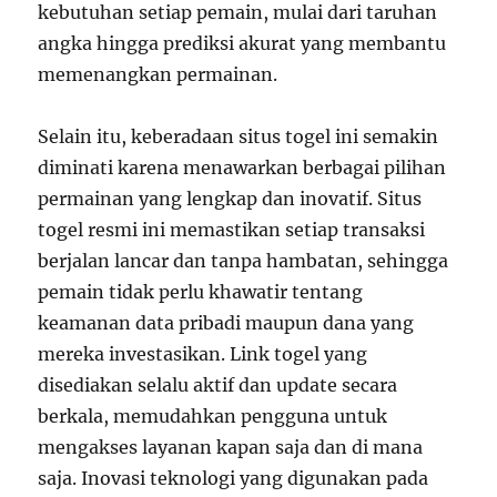
kebutuhan setiap pemain, mulai dari taruhan
angka hingga prediksi akurat yang membantu
memenangkan permainan.
Selain itu, keberadaan situs togel ini semakin
diminati karena menawarkan berbagai pilihan
permainan yang lengkap dan inovatif. Situs
togel resmi ini memastikan setiap transaksi
berjalan lancar dan tanpa hambatan, sehingga
pemain tidak perlu khawatir tentang
keamanan data pribadi maupun dana yang
mereka investasikan. Link togel yang
disediakan selalu aktif dan update secara
berkala, memudahkan pengguna untuk
mengakses layanan kapan saja dan di mana
saja. Inovasi teknologi yang digunakan pada