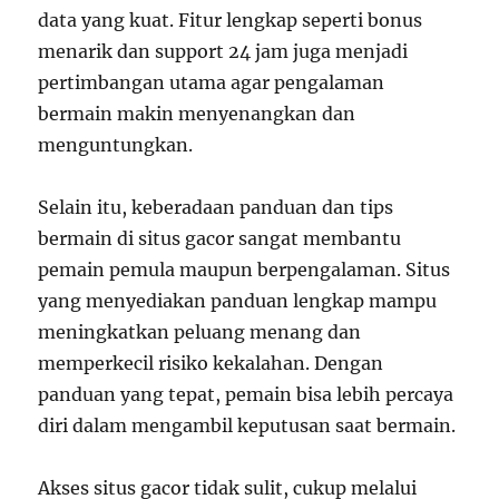
data yang kuat. Fitur lengkap seperti bonus
menarik dan support 24 jam juga menjadi
pertimbangan utama agar pengalaman
bermain makin menyenangkan dan
menguntungkan.
Selain itu, keberadaan panduan dan tips
bermain di situs gacor sangat membantu
pemain pemula maupun berpengalaman. Situs
yang menyediakan panduan lengkap mampu
meningkatkan peluang menang dan
memperkecil risiko kekalahan. Dengan
panduan yang tepat, pemain bisa lebih percaya
diri dalam mengambil keputusan saat bermain.
Akses situs gacor tidak sulit, cukup melalui