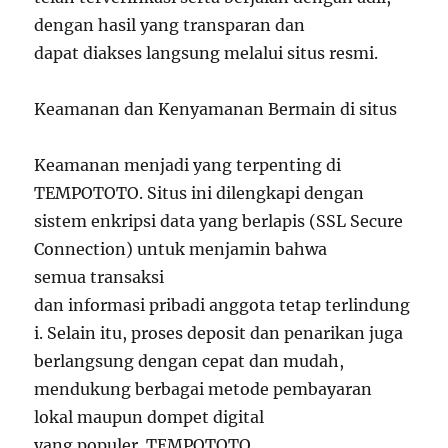
dengan hasil yang transparan dan
dapat diakses langsung melalui situs resmi.
Keamanan dan Kenyamanan Bermain di situs
Keamanan menjadi yang terpenting di
TEMPOTOTO. Situs ini dilengkapi dengan
sistem enkripsi data yang berlapis (SSL Secure
Connection) untuk menjamin bahwa
semua transaksi
dan informasi pribadi anggota tetap terlindung
i. Selain itu, proses deposit dan penarikan juga
berlangsung dengan cepat dan mudah,
mendukung berbagai metode pembayaran
lokal maupun dompet digital
yang populer. TEMPOTOTO