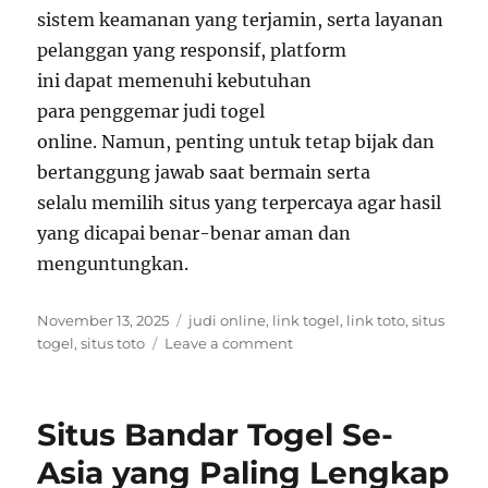
sistem keamanan yang terjamin, serta layanan
pelanggan yang responsif, platform
ini dapat memenuhi kebutuhan
para penggemar judi togel
online. Namun, penting untuk tetap bijak dan
bertanggung jawab saat bermain serta
selalu memilih situs yang terpercaya agar hasil
yang dicapai benar-benar aman dan
menguntungkan.
Posted
Tags
November 13, 2025
judi online
,
link togel
,
link toto
,
situs
on
on
togel
,
situs toto
Leave a comment
Langkah
Mudah
Memilih
Situs Bandar Togel Se-
Situs
Toto
Asia yang Paling Lengkap
Gacor