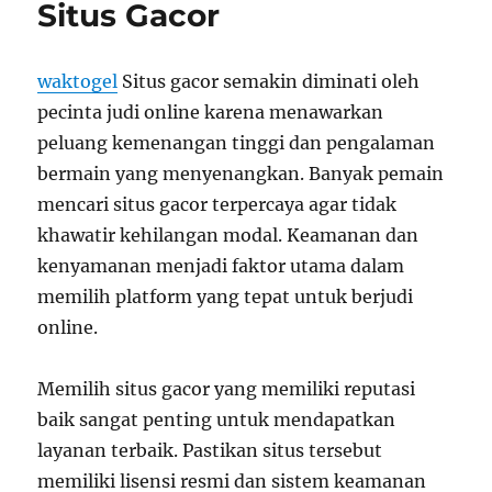
Situs Gacor
Situs
Gacor
waktogel
Situs gacor semakin diminati oleh
pecinta judi online karena menawarkan
peluang kemenangan tinggi dan pengalaman
bermain yang menyenangkan. Banyak pemain
mencari situs gacor terpercaya agar tidak
khawatir kehilangan modal. Keamanan dan
kenyamanan menjadi faktor utama dalam
memilih platform yang tepat untuk berjudi
online.
Memilih situs gacor yang memiliki reputasi
baik sangat penting untuk mendapatkan
layanan terbaik. Pastikan situs tersebut
memiliki lisensi resmi dan sistem keamanan