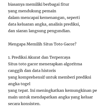
biasanya memiliki berbagai fitur
yang mendukung pemain
dalam mencapai kemenangan, seperti
data keluaran angka, analisis prediksi,
dan siaran langsung pengundian.
Mengapa Memilih Situs Toto Gacor?
1. Prediksi Akurat dan Terpercaya
Situs toto gacor menerapkan algoritma
canggih dan data historis
yang komprehensif untuk memberi prediksi
angka togel
yang tepat. Ini meningkatkan kemungkinan pe
main untuk mendapatkan angka yang keluar
secara konsisten.