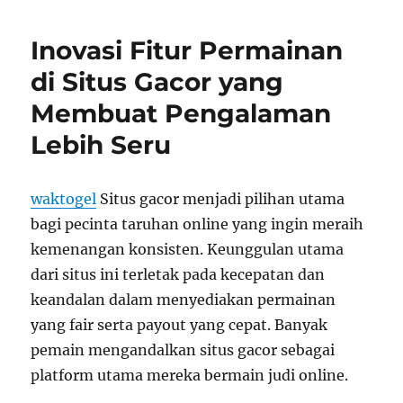
Link
Togel
Inovasi Fitur Permainan
Resmi
dengan
di Situs Gacor yang
Peluang
Membuat Pengalaman
Menang
Lebih
Lebih Seru
Besar
waktogel
Situs gacor menjadi pilihan utama
bagi pecinta taruhan online yang ingin meraih
kemenangan konsisten. Keunggulan utama
dari situs ini terletak pada kecepatan dan
keandalan dalam menyediakan permainan
yang fair serta payout yang cepat. Banyak
pemain mengandalkan situs gacor sebagai
platform utama mereka bermain judi online.