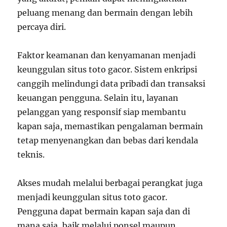
peluang menang dan bermain dengan lebih
percaya diri.
Faktor keamanan dan kenyamanan menjadi
keunggulan situs toto gacor. Sistem enkripsi
canggih melindungi data pribadi dan transaksi
keuangan pengguna. Selain itu, layanan
pelanggan yang responsif siap membantu
kapan saja, memastikan pengalaman bermain
tetap menyenangkan dan bebas dari kendala
teknis.
Akses mudah melalui berbagai perangkat juga
menjadi keunggulan situs toto gacor.
Pengguna dapat bermain kapan saja dan di
mana saja, baik melalui ponsel maupun