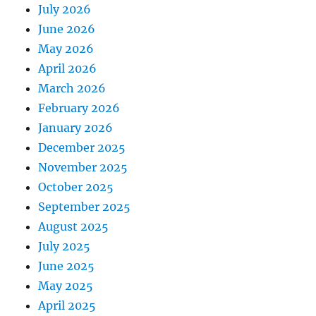
July 2026
June 2026
May 2026
April 2026
March 2026
February 2026
January 2026
December 2025
November 2025
October 2025
September 2025
August 2025
July 2025
June 2025
May 2025
April 2025