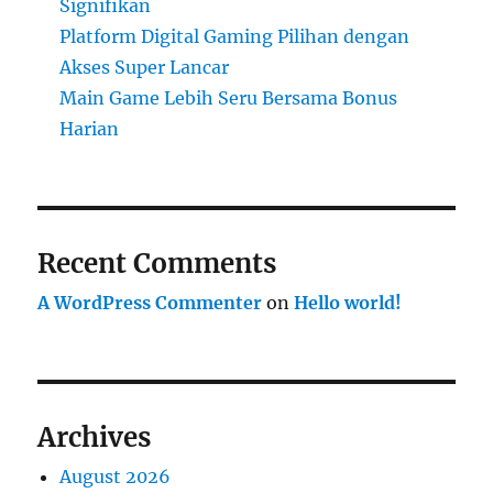
Signifikan
Platform Digital Gaming Pilihan dengan
Akses Super Lancar
Main Game Lebih Seru Bersama Bonus
Harian
Recent Comments
A WordPress Commenter
on
Hello world!
Archives
August 2026