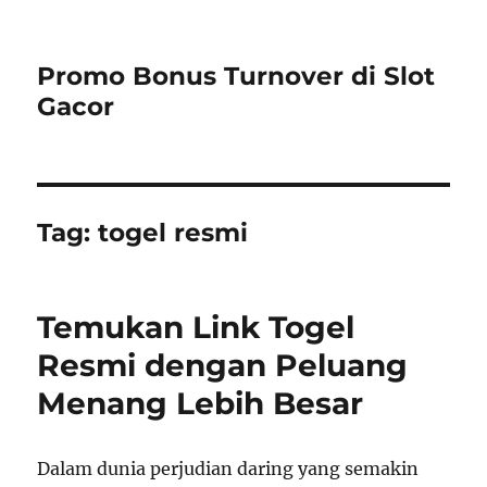
Promo Bonus Turnover di Slot
Gacor
Tag:
togel resmi
Temukan Link Togel
Resmi dengan Peluang
Menang Lebih Besar
Dalam dunia perjudian daring yang semakin