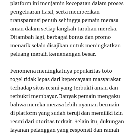
platform ini menjamin kecepatan dalam proses
pengeluaran hasil, serta memberikan
transparansi penuh sehingga pemain merasa
aman dalam setiap langkah taruhan mereka.
Ditambah lagi, berbagai bonus dan promo
menarik selalu disajikan untuk meningkatkan
peluang meraih kemenangan besar.
Fenomena meningkatnya popularitas toto
togel tidak lepas dari kepercayaan masyarakat
terhadap situs resmi yang terbukti aman dan
terbukti membayar. Banyak pemain mengaku
bahwa mereka merasa lebih nyaman bermain
di platform yang sudah teruji dan memiliki izin
resmi dari otoritas terkait. Selain itu, dukungan
layanan pelanggan yang responsif dan ramah