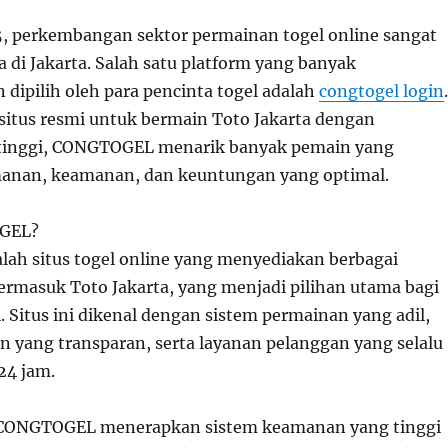
, perkembangan sektor permainan togel online sangat
 di Jakarta. Salah satu platform yang banyak
 dipilih oleh para pencinta togel adalah
congtogel login
.
 situs resmi untuk bermain Toto Jakarta dengan
tinggi, CONGTOGEL menarik banyak pemain yang
anan, keamanan, dan keuntungan yang optimal.
OGEL?
h situs togel online yang menyediakan berbagai
termasuk Toto Jakarta, yang menjadi pilihan utama bagi
l. Situs ini dikenal dengan sistem permainan yang adil,
an yang transparan, serta layanan pelanggan yang selalu
24 jam.
, CONGTOGEL menerapkan sistem keamanan yang tinggi