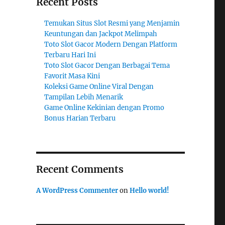
Recent Posts
Temukan Situs Slot Resmi yang Menjamin
Keuntungan dan Jackpot Melimpah
Toto Slot Gacor Modern Dengan Platform
Terbaru Hari Ini
Toto Slot Gacor Dengan Berbagai Tema
Favorit Masa Kini
Koleksi Game Online Viral Dengan
Tampilan Lebih Menarik
Game Online Kekinian dengan Promo
Bonus Harian Terbaru
Recent Comments
A WordPress Commenter
on
Hello world!