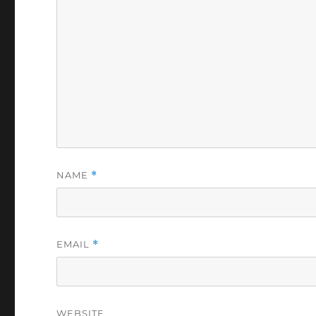
NAME
*
EMAIL
*
WEBSITE