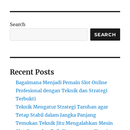
Search
SEARCH
Recent Posts
Bagaimana Menjadi Pemain Slot Online
Profesional dengan Teknik dan Strategi
Terbukti
Teknik Mengatur Strategi Taruhan agar
Tetap Stabil dalam Jangka Panjang
Temukan Teknik Jitu Mengalahkan Mesin