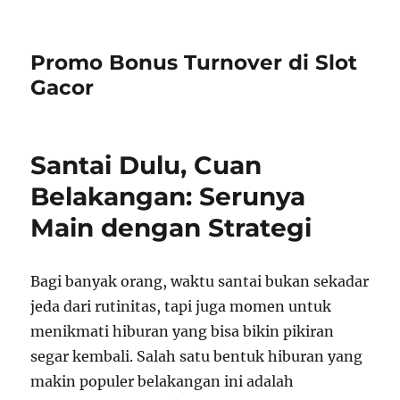
Promo Bonus Turnover di Slot
Gacor
Santai Dulu, Cuan
Belakangan: Serunya
Main dengan Strategi
Bagi banyak orang, waktu santai bukan sekadar
jeda dari rutinitas, tapi juga momen untuk
menikmati hiburan yang bisa bikin pikiran
segar kembali. Salah satu bentuk hiburan yang
makin populer belakangan ini adalah