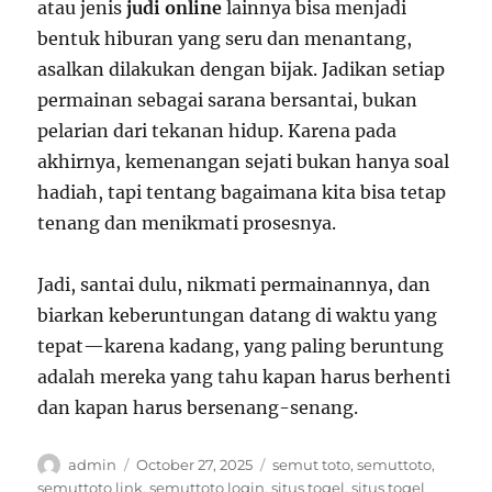
atau jenis
judi online
lainnya bisa menjadi
bentuk hiburan yang seru dan menantang,
asalkan dilakukan dengan bijak. Jadikan setiap
permainan sebagai sarana bersantai, bukan
pelarian dari tekanan hidup. Karena pada
akhirnya, kemenangan sejati bukan hanya soal
hadiah, tapi tentang bagaimana kita bisa tetap
tenang dan menikmati prosesnya.
Jadi, santai dulu, nikmati permainannya, dan
biarkan keberuntungan datang di waktu yang
tepat—karena kadang, yang paling beruntung
adalah mereka yang tahu kapan harus berhenti
dan kapan harus bersenang-senang.
Author
Posted
Tags
admin
October 27, 2025
semut toto
,
semuttoto
,
on
semuttoto link
,
semuttoto login
,
situs togel
,
situs togel