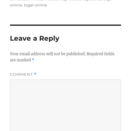
online
,
togel online
Leave a Reply
Your email address will not be published.
Required fields
are marked
*
COMMENT
*