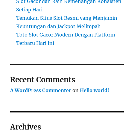
Slot Gacor dan Raih Kemenangan Konsisten
Setiap Hari
Temukan Situs Slot Resmi yang Menjamin
Keuntungan dan Jackpot Melimpah
Toto Slot Gacor Modern Dengan Platform
Terbaru Hari Ini
Recent Comments
A WordPress Commenter
on
Hello world!
Archives