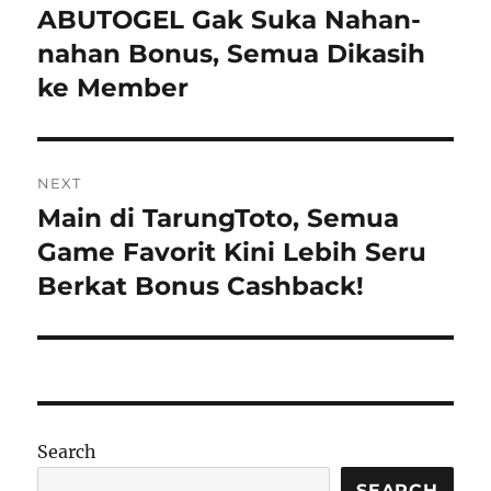
navigation
ABUTOGEL Gak Suka Nahan-
Previous
post:
nahan Bonus, Semua Dikasih
ke Member
NEXT
Main di TarungToto, Semua
Next
post:
Game Favorit Kini Lebih Seru
Berkat Bonus Cashback!
Search
SEARCH