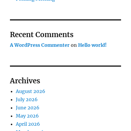
Recent Comments
A WordPress Commenter
on
Hello world!
Archives
August 2026
July 2026
June 2026
May 2026
April 2026