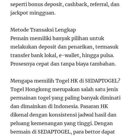
seperti bonus deposit, cashback, referral, dan
jackpot mingguan.
Metode Transaksi Lengkap
Pemain memiliki banyak pilihan untuk
melakukan deposit dan penarikan, termasuk
transfer bank lokal, e-wallet, hingga pulsa.
Prosesnya cepat dan tanpa biaya tambahan.
Mengapa memilih Togel HK di SEDAPTOGEL?
Togel Hongkong merupakan salah satu jenis
permainan togel yang paling banyak diminati
dan dimainkan di Indonesia. Pasaran HK
dikenal dengan konsistensi jadwal hasil dan
peluang kemenangan yang tinggi. Dengan
bermain di SEDAPTOGEL, para bettor dapat