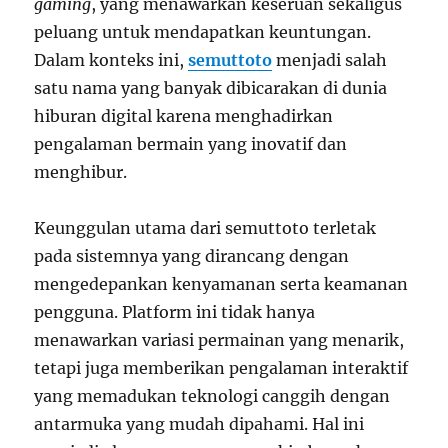
gaming
, yang menawarkan keseruan sekaligus
peluang untuk mendapatkan keuntungan.
Dalam konteks ini,
semuttoto
menjadi salah
satu nama yang banyak dibicarakan di dunia
hiburan digital karena menghadirkan
pengalaman bermain yang inovatif dan
menghibur.
Keunggulan utama dari semuttoto terletak
pada sistemnya yang dirancang dengan
mengedepankan kenyamanan serta keamanan
pengguna. Platform ini tidak hanya
menawarkan variasi permainan yang menarik,
tetapi juga memberikan pengalaman interaktif
yang memadukan teknologi canggih dengan
antarmuka yang mudah dipahami. Hal ini