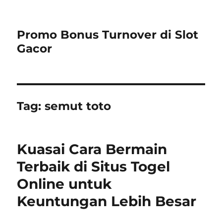
Promo Bonus Turnover di Slot
Gacor
Tag:
semut toto
Kuasai Cara Bermain
Terbaik di Situs Togel
Online untuk
Keuntungan Lebih Besar