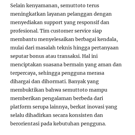
Selain kenyamanan, semuttoto terus
meningkatkan layanan pelanggan dengan
menyediakan support yang responsif dan
profesional. Tim customer service siap
membantu menyelesaikan berbagai kendala,
mulai dari masalah teknis hingga pertanyaan
seputar bonus atau transaksi. Hal ini
menciptakan suasana bermain yang aman dan
terpercaya, sehingga pengguna merasa
dihargai dan dihormati. Banyak yang
membuktikan bahwa semuttoto mampu
memberikan pengalaman berbeda dari
platform serupa lainnya, berkat inovasi yang
selalu dihadirkan secara konsisten dan
berorientasi pada kebutuhan pengguna.