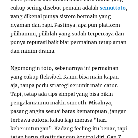
cukup sering disebut pemain adalah
semuttoto
,
yang dikenal punya sistem bermain yang
nyaman dan rapi. Pastinya, apa pun platform
pilihanmu, pilihlah yang sudah terpercaya dan
punya reputasi baik biar permainan tetap aman
dan minim drama.
Ngomongin toto, sebenarnya ini permainan
yang cukup fleksibel. Kamu bisa main kapan
aja, tanpa perlu strategi serumit main catur.
Tapi, tetap ada tips simpel yang bisa bikin
pengalamanmu makin smooth. Misalnya,
pasang angka sesuai batas kemampuan, jangan
terbawa euforia kalau lagi merasa “hari
keberuntungan”. Kadang feeling itu benar, tapi
tetap harus disetir dengan kontrol diri. Gen Z