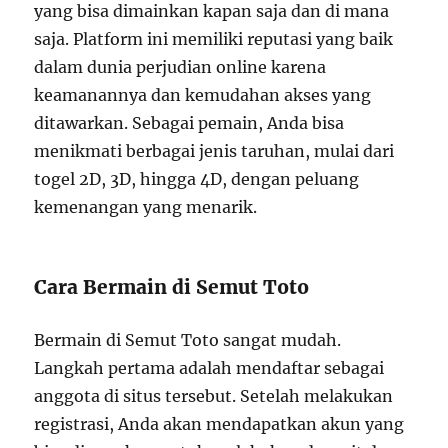
yang bisa dimainkan kapan saja dan di mana
saja. Platform ini memiliki reputasi yang baik
dalam dunia perjudian online karena
keamanannya dan kemudahan akses yang
ditawarkan. Sebagai pemain, Anda bisa
menikmati berbagai jenis taruhan, mulai dari
togel 2D, 3D, hingga 4D, dengan peluang
kemenangan yang menarik.
Cara Bermain di Semut Toto
Bermain di Semut Toto sangat mudah.
Langkah pertama adalah mendaftar sebagai
anggota di situs tersebut. Setelah melakukan
registrasi, Anda akan mendapatkan akun yang