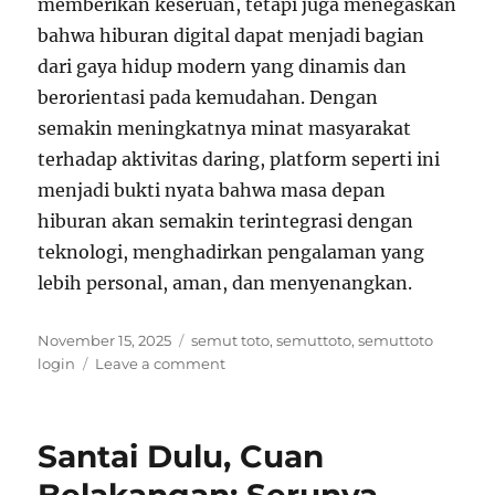
memberikan keseruan, tetapi juga menegaskan
bahwa hiburan digital dapat menjadi bagian
dari gaya hidup modern yang dinamis dan
berorientasi pada kemudahan. Dengan
semakin meningkatnya minat masyarakat
terhadap aktivitas daring, platform seperti ini
menjadi bukti nyata bahwa masa depan
hiburan akan semakin terintegrasi dengan
teknologi, menghadirkan pengalaman yang
lebih personal, aman, dan menyenangkan.
Posted
Tags
November 15, 2025
semut toto
,
semuttoto
,
semuttoto
on
on
login
Leave a comment
Menjelajahi
Dunia
Digital
Santai Dulu, Cuan
dengan
Peluang