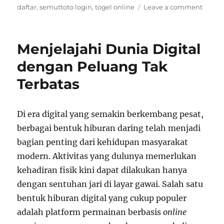
on
on
daftar
,
semuttoto login
,
togel online
Leave a comment
Main
Angka
Biar
Menjelajahi Dunia Digital
Hidup
Ngga
dengan Peluang Tak
Monok
Terbatas
Di era digital yang semakin berkembang pesat,
berbagai bentuk hiburan daring telah menjadi
bagian penting dari kehidupan masyarakat
modern. Aktivitas yang dulunya memerlukan
kehadiran fisik kini dapat dilakukan hanya
dengan sentuhan jari di layar gawai. Salah satu
bentuk hiburan digital yang cukup populer
adalah platform permainan berbasis
online