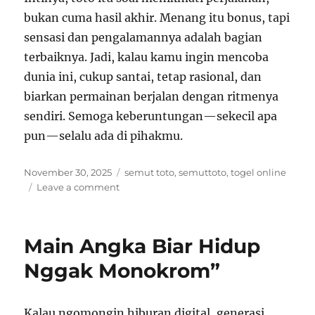
bukan cuma hasil akhir. Menang itu bonus, tapi
sensasi dan pengalamannya adalah bagian
terbaiknya. Jadi, kalau kamu ingin mencoba
dunia ini, cukup santai, tetap rasional, dan
biarkan permainan berjalan dengan ritmenya
sendiri. Semoga keberuntungan—sekecil apa
pun—selalu ada di pihakmu.
Posted
Tags
November 30, 2025
semut toto
,
semuttoto
,
togel online
on
on
Leave a comment
Daya
Tarik
Permainan
Main Angka Biar Hidup
Toto
yang
Nggak Monokrom”
Selalu
Bikin
Penasaran
Kalau ngomongin hiburan digital, generasi