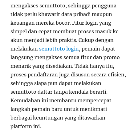
mengakses semuttoto, sehingga pengguna
tidak perlu khawatir data pribadi maupun
keuangan mereka bocor. Fitur login yang
simpel dan cepat membuat proses masuk ke
akun menjadi lebih praktis. Cukup dengan
melakukan
semuttoto login
, pemain dapat
langsung mengakses semua fitur dan promo
menarik yang disediakan. Tidak hanya itu,
proses pendaftaran juga disusun secara efisien,
sehingga siapa pun dapat melakukan
semuttoto daftar tanpa kendala berarti.
Kemudahan ini membantu mempercepat
langkah pemain baru untuk menikmati
berbagai keuntungan yang ditawarkan
platform ini.