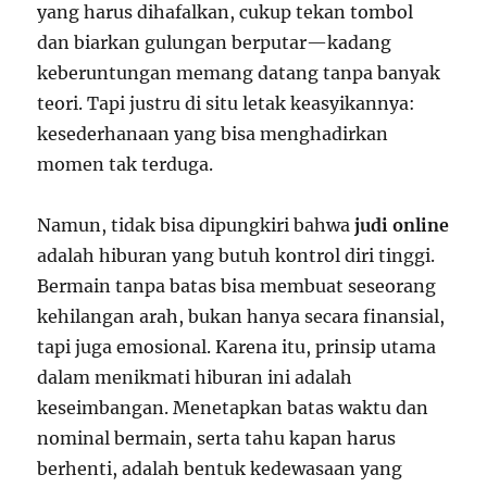
yang harus dihafalkan, cukup tekan tombol
dan biarkan gulungan berputar—kadang
keberuntungan memang datang tanpa banyak
teori. Tapi justru di situ letak keasyikannya:
kesederhanaan yang bisa menghadirkan
momen tak terduga.
Namun, tidak bisa dipungkiri bahwa
judi online
adalah hiburan yang butuh kontrol diri tinggi.
Bermain tanpa batas bisa membuat seseorang
kehilangan arah, bukan hanya secara finansial,
tapi juga emosional. Karena itu, prinsip utama
dalam menikmati hiburan ini adalah
keseimbangan. Menetapkan batas waktu dan
nominal bermain, serta tahu kapan harus
berhenti, adalah bentuk kedewasaan yang