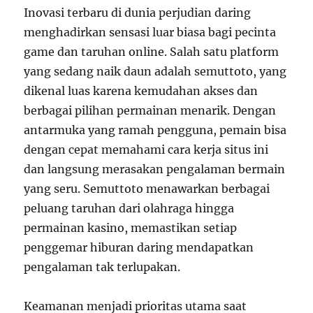
Inovasi terbaru di dunia perjudian daring
menghadirkan sensasi luar biasa bagi pecinta
game dan taruhan online. Salah satu platform
yang sedang naik daun adalah semuttoto, yang
dikenal luas karena kemudahan akses dan
berbagai pilihan permainan menarik. Dengan
antarmuka yang ramah pengguna, pemain bisa
dengan cepat memahami cara kerja situs ini
dan langsung merasakan pengalaman bermain
yang seru. Semuttoto menawarkan berbagai
peluang taruhan dari olahraga hingga
permainan kasino, memastikan setiap
penggemar hiburan daring mendapatkan
pengalaman tak terlupakan.
Keamanan menjadi prioritas utama saat