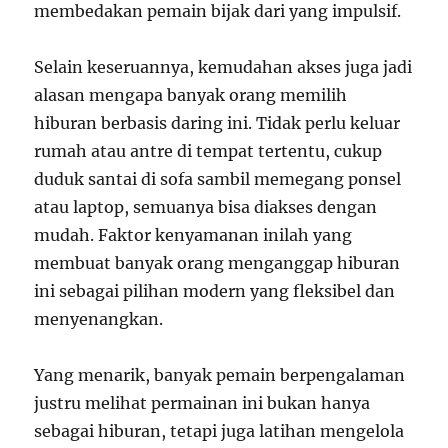
membedakan pemain bijak dari yang impulsif.
Selain keseruannya, kemudahan akses juga jadi
alasan mengapa banyak orang memilih
hiburan berbasis daring ini. Tidak perlu keluar
rumah atau antre di tempat tertentu, cukup
duduk santai di sofa sambil memegang ponsel
atau laptop, semuanya bisa diakses dengan
mudah. Faktor kenyamanan inilah yang
membuat banyak orang menganggap hiburan
ini sebagai pilihan modern yang fleksibel dan
menyenangkan.
Yang menarik, banyak pemain berpengalaman
justru melihat permainan ini bukan hanya
sebagai hiburan, tetapi juga latihan mengelola