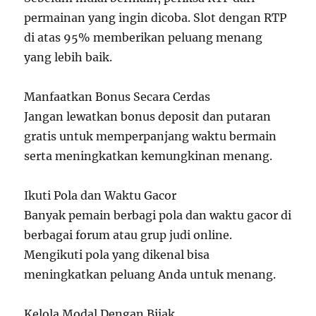
permainan yang ingin dicoba. Slot dengan RTP
di atas 95% memberikan peluang menang
yang lebih baik.
Manfaatkan Bonus Secara Cerdas
Jangan lewatkan bonus deposit dan putaran
gratis untuk memperpanjang waktu bermain
serta meningkatkan kemungkinan menang.
Ikuti Pola dan Waktu Gacor
Banyak pemain berbagi pola dan waktu gacor di
berbagai forum atau grup judi online.
Mengikuti pola yang dikenal bisa
meningkatkan peluang Anda untuk menang.
Kelola Modal Dengan Bijak