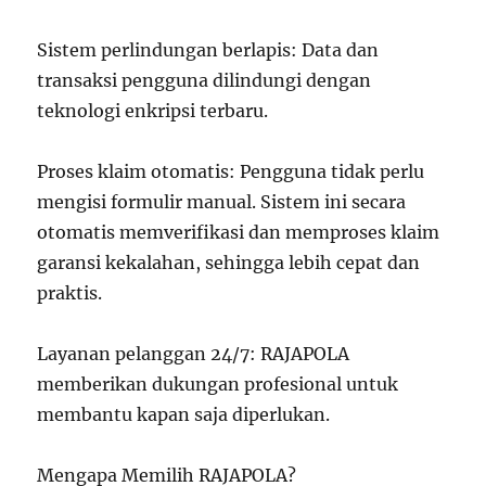
Sistem perlindungan berlapis: Data dan
transaksi pengguna dilindungi dengan
teknologi enkripsi terbaru.
Proses klaim otomatis: Pengguna tidak perlu
mengisi formulir manual. Sistem ini secara
otomatis memverifikasi dan memproses klaim
garansi kekalahan, sehingga lebih cepat dan
praktis.
Layanan pelanggan 24/7: RAJAPOLA
memberikan dukungan profesional untuk
membantu kapan saja diperlukan.
Mengapa Memilih RAJAPOLA?