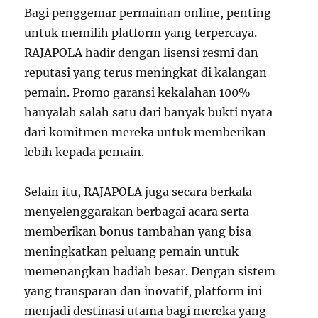
Bagi penggemar permainan online, penting
untuk memilih platform yang terpercaya.
RAJAPOLA hadir dengan lisensi resmi dan
reputasi yang terus meningkat di kalangan
pemain. Promo garansi kekalahan 100%
hanyalah salah satu dari banyak bukti nyata
dari komitmen mereka untuk memberikan
lebih kepada pemain.
Selain itu, RAJAPOLA juga secara berkala
menyelenggarakan berbagai acara serta
memberikan bonus tambahan yang bisa
meningkatkan peluang pemain untuk
memenangkan hadiah besar. Dengan sistem
yang transparan dan inovatif, platform ini
menjadi destinasi utama bagi mereka yang