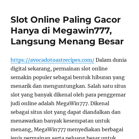
Slot
Bebas
Slot Online Paling Gacor
Risiko
di
Hanya di Megawin777,
RAJAPOLA
Langsung Menang Besar
dengan
Teknologi
Bonus
dan
https://avocadotoastrecipes.com/
Dalam dunia
Garansi
digital sekarang, permainan slot online
Modern
semakin populer sebagai bentuk hiburan yang
menarik dan menguntungkan. Salah satu situs
slot yang banyak dikenal oleh para penggemar
judi online adalah MegaWin777. Dikenal
sebagai situs slot yang dapat diandalkan dan
menawarkan banyak kesempatan untuk
menang, MegaWin777 menyediakan berbagai
jenis permainan serta peluang besar untuk