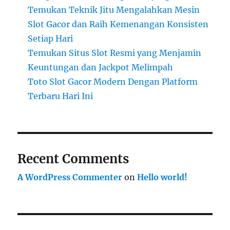
Temukan Teknik Jitu Mengalahkan Mesin
Slot Gacor dan Raih Kemenangan Konsisten
Setiap Hari
Temukan Situs Slot Resmi yang Menjamin
Keuntungan dan Jackpot Melimpah
Toto Slot Gacor Modern Dengan Platform
Terbaru Hari Ini
Recent Comments
A WordPress Commenter
on
Hello world!