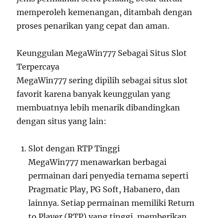
memperoleh kemenangan, ditambah dengan
proses penarikan yang cepat dan aman.
Keunggulan MegaWin777 Sebagai Situs Slot
Terpercaya
MegaWin777 sering dipilih sebagai situs slot
favorit karena banyak keunggulan yang
membuatnya lebih menarik dibandingkan
dengan situs yang lain:
Slot dengan RTP Tinggi
MegaWin777 menawarkan berbagai
permainan dari penyedia ternama seperti
Pragmatic Play, PG Soft, Habanero, dan
lainnya. Setiap permainan memiliki Return
to Player (RTP) yang tinggi, memberikan