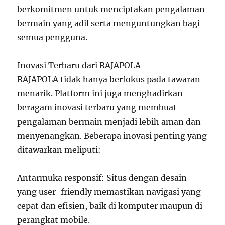
berkomitmen untuk menciptakan pengalaman
bermain yang adil serta menguntungkan bagi
semua pengguna.
Inovasi Terbaru dari RAJAPOLA
RAJAPOLA tidak hanya berfokus pada tawaran
menarik. Platform ini juga menghadirkan
beragam inovasi terbaru yang membuat
pengalaman bermain menjadi lebih aman dan
menyenangkan. Beberapa inovasi penting yang
ditawarkan meliputi:
Antarmuka responsif: Situs dengan desain
yang user-friendly memastikan navigasi yang
cepat dan efisien, baik di komputer maupun di
perangkat mobile.