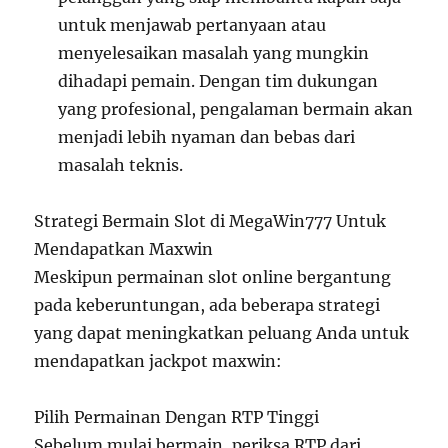
untuk menjawab pertanyaan atau
menyelesaikan masalah yang mungkin
dihadapi pemain. Dengan tim dukungan
yang profesional, pengalaman bermain akan
menjadi lebih nyaman dan bebas dari
masalah teknis.
Strategi Bermain Slot di MegaWin777 Untuk
Mendapatkan Maxwin
Meskipun permainan slot online bergantung
pada keberuntungan, ada beberapa strategi
yang dapat meningkatkan peluang Anda untuk
mendapatkan jackpot maxwin:
Pilih Permainan Dengan RTP Tinggi
Sebelum mulai bermain, periksa RTP dari