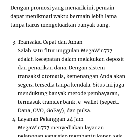
Dengan promosi yang menarik ini, pemain
dapat menikmati waktu bermain lebih lama
tanpa harus mengeluarkan banyak uang.
Transaksi Cepat dan Aman
Salah satu fitur unggulan MegaWin777
adalah kecepatan dalam melakukan deposit
dan penarikan dana. Dengan sistem
transaksi otomatis, kemenangan Anda akan
segera tersedia tanpa kendala. Situs ini juga
mendukung banyak metode pembayaran,
termasuk transfer bank, e-wallet (seperti
Dana, OVO, GoPay), dan pulsa.
Layanan Pelanggan 24 Jam
MegaWin777 menyediakan layanan
pelanggan yang siap membantu kapan saja