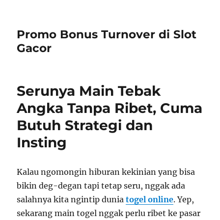
Promo Bonus Turnover di Slot
Gacor
Serunya Main Tebak
Angka Tanpa Ribet, Cuma
Butuh Strategi dan
Insting
Kalau ngomongin hiburan kekinian yang bisa
bikin deg-degan tapi tetap seru, nggak ada
salahnya kita ngintip dunia
togel online
. Yep,
sekarang main togel nggak perlu ribet ke pasar