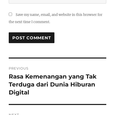
Save my name, email, and website in this browser for
the next time I comment.
Post
PREVIOUS
navigation
Rasa Kemenangan yang Tak
Previous
post:
Terduga dari Dunia Hiburan
Digital
NEXT