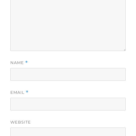
NAME
*
EMAIL
*
WEBSITE