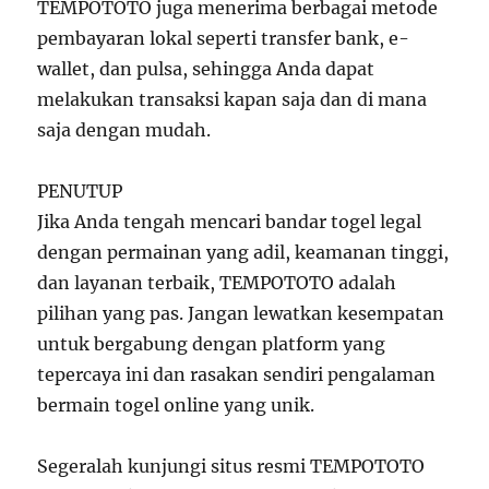
TEMPOTOTO juga menerima berbagai metode
pembayaran lokal seperti transfer bank, e-
wallet, dan pulsa, sehingga Anda dapat
melakukan transaksi kapan saja dan di mana
saja dengan mudah.
PENUTUP
Jika Anda tengah mencari bandar togel legal
dengan permainan yang adil, keamanan tinggi,
dan layanan terbaik, TEMPOTOTO adalah
pilihan yang pas. Jangan lewatkan kesempatan
untuk bergabung dengan platform yang
tepercaya ini dan rasakan sendiri pengalaman
bermain togel online yang unik.
Segeralah kunjungi situs resmi TEMPOTOTO