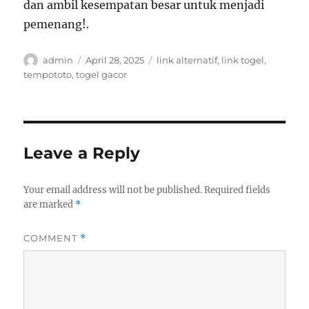
dan ambil kesempatan besar untuk menjadi
pemenang!.
Author
Posted
Tags
admin
April 28, 2025
link alternatif
,
link togel
,
on
tempototo
,
togel gacor
Leave a Reply
Your email address will not be published.
Required fields
are marked
*
COMMENT
*