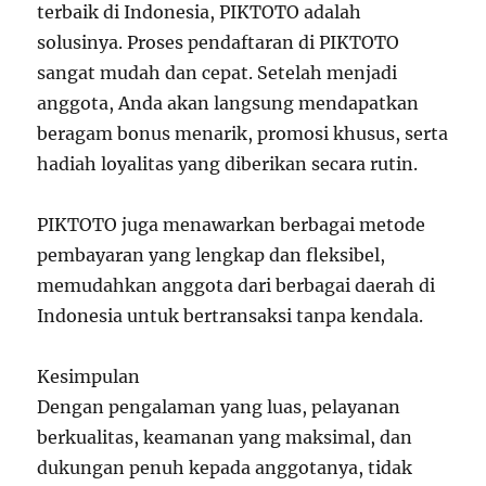
terbaik di Indonesia, PIKTOTO adalah
solusinya. Proses pendaftaran di PIKTOTO
sangat mudah dan cepat. Setelah menjadi
anggota, Anda akan langsung mendapatkan
beragam bonus menarik, promosi khusus, serta
hadiah loyalitas yang diberikan secara rutin.
PIKTOTO juga menawarkan berbagai metode
pembayaran yang lengkap dan fleksibel,
memudahkan anggota dari berbagai daerah di
Indonesia untuk bertransaksi tanpa kendala.
Kesimpulan
Dengan pengalaman yang luas, pelayanan
berkualitas, keamanan yang maksimal, dan
dukungan penuh kepada anggotanya, tidak