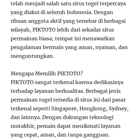
telah menjadi salah satu situs togel terpercaya
yang diakui di seluruh Indonesia. Dengan
ribuan anggota aktif yang tersebar di berbagai
wilayah, PIKTOTO lebih dari sekadar situs
permainan biasa; tempat ini menawarkan
pengalaman bermain yang aman, nyaman, dan
menguntungkan.
Mengapa Memilih PIKTOTO?
PIKTOTO sangat terkenal karena dedikasinya
terhadap layanan berkualitas. Berbagai jenis
permainan togel tersedia di situs ini dari pasar
terkenal seperti Singapore, Hongkong, Sydney,
dan lainnya. Dengan dukungan teknologi
mutakhir, pemain dapat menikmati layanan
yang cepat, aman, dan tanpa gangguan.