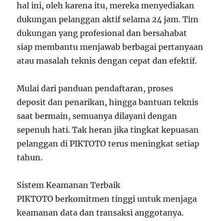
hal ini, oleh karena itu, mereka menyediakan
dukungan pelanggan aktif selama 24 jam. Tim
dukungan yang profesional dan bersahabat
siap membantu menjawab berbagai pertanyaan
atau masalah teknis dengan cepat dan efektif.
Mulai dari panduan pendaftaran, proses
deposit dan penarikan, hingga bantuan teknis
saat bermain, semuanya dilayani dengan
sepenuh hati. Tak heran jika tingkat kepuasan
pelanggan di PIKTOTO terus meningkat setiap
tahun.
Sistem Keamanan Terbaik
PIKTOTO berkomitmen tinggi untuk menjaga
keamanan data dan transaksi anggotanya.