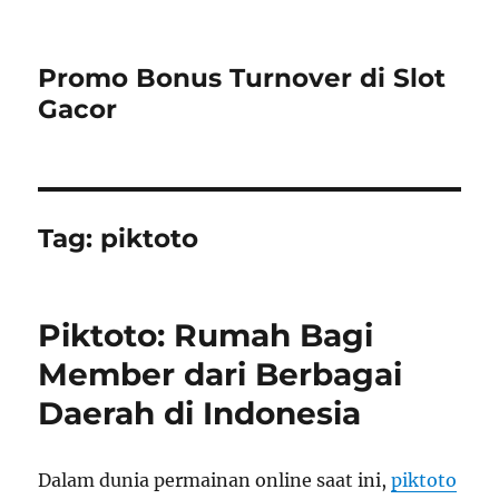
Promo Bonus Turnover di Slot
Gacor
Tag:
piktoto
Piktoto: Rumah Bagi
Member dari Berbagai
Daerah di Indonesia
Dalam dunia permainan online saat ini,
piktoto