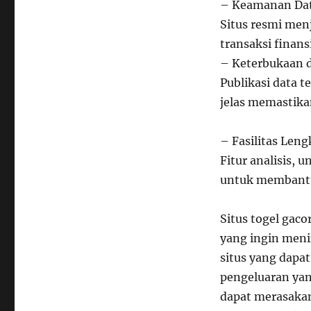
– Keamanan Dat
Situs resmi men
transaksi finansi
– Keterbukaan 
Publikasi data 
jelas memastika
– Fasilitas Len
Fitur analisis,
untuk membantu
Situs togel gac
yang ingin men
situs yang dapa
pengeluaran yan
dapat merasaka