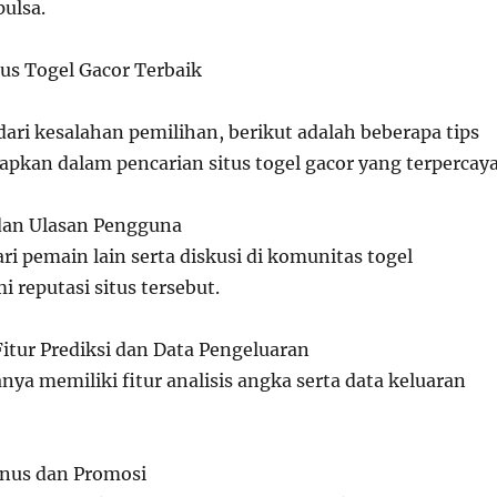
pulsa.
tus Togel Gacor Terbaik
ri kesalahan pemilihan, berikut adalah beberapa tips
apkan dalam pencarian situs togel gacor yang terpercaya
dan Ulasan Pengguna
ari pemain lain serta diskusi di komunitas togel
reputasi situs tersebut.
Fitur Prediksi dan Data Pengeluaran
anya memiliki fitur analisis angka serta data keluaran
onus dan Promosi