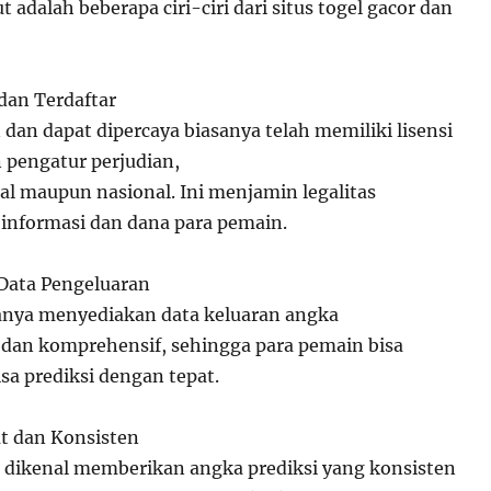
t adalah beberapa ciri-ciri dari situs togel gacor dan
 dan Terdaftar
dan dapat dipercaya biasanya telah memiliki lisensi
n pengatur perjudian,
al maupun nasional. Ini menjamin legalitas
informasi dan dana para pemain.
 Data Pengeluaran
sanya menyediakan data keluaran angka
 dan komprehensif, sehingga para pemain bisa
sa prediksi dengan tepat.
at dan Konsisten
r dikenal memberikan angka prediksi yang konsisten