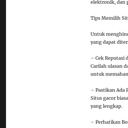
elektronik, dan 
Tips Memilih Si
Untuk menghinda
yang dapat diter
– Cek Reputasi 
Carilah ulasan d
untuk memahami 
– Pastikan Ada 
Situs gacor bias
yang lengkap.
– Perhatikan B