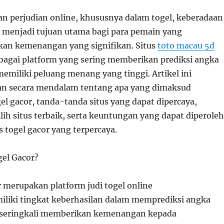
n perjudian online, khususnya dalam togel, keberadaan
or menjadi tujuan utama bagi para pemain yang
kan kemenangan yang signifikan. Situs
toto macau 5d
ebagai platform yang sering memberikan prediksi angka
emiliki peluang menang yang tinggi. Artikel ini
an secara mendalam tentang apa yang dimaksud
el gacor, tanda-tanda situs yang dapat dipercaya,
ih situs terbaik, serta keuntungan yang dapat diperoleh
s togel gacor yang terpercaya.
gel Gacor?
r merupakan platform judi togel online
iliki tingkat keberhasilan dalam memprediksi angka
n seringkali memberikan kemenangan kepada