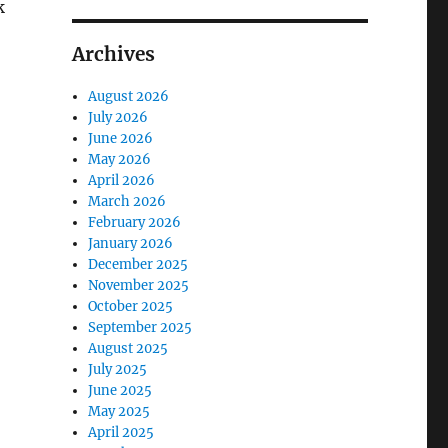
k
Archives
August 2026
July 2026
June 2026
May 2026
April 2026
March 2026
February 2026
January 2026
December 2025
November 2025
October 2025
September 2025
August 2025
July 2025
June 2025
May 2025
April 2025