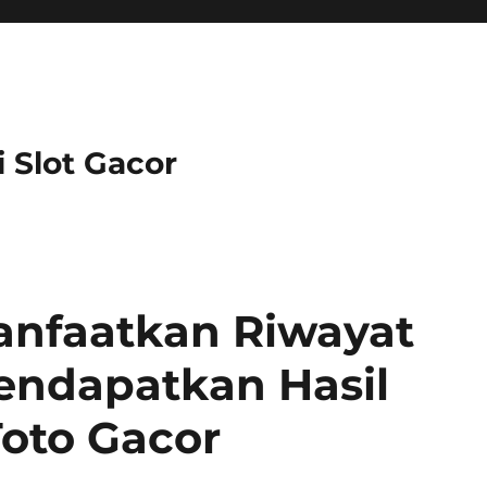
 Slot Gacor
nfaatkan Riwayat
Mendapatkan Hasil
Toto Gacor