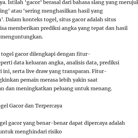
. Istilah ‘gacor’ berasal dari bahasa slang yang meruju
ing’ atau ‘sering menghasilkan hasil yang
 Dalam konteks togel, situs gacor adalah situs
isa memberikan prediksi angka yang tepat dan hasil
 menguntungkan.
togel gacor dilengkapi dengan fitur-
eperti data keluaran angka, analisis data, prediksi
 ini, serta live draw yang transparan. Fitur-
gkinkan pemain merasa lebih yakin saat
n dan meningkatkan peluang untuk menang.
Togel Gacor dan Terpercaya
ogel gacor yang benar-benar dapat dipercaya adalah
 untuk menghindari risiko