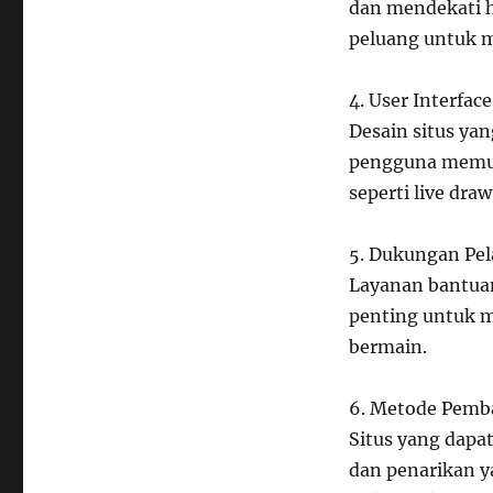
dan mendekati h
peluang untuk 
4. User Interfa
Desain situs ya
pengguna memud
seperti live draw
5. Dukungan Pe
Layanan bantua
penting untuk 
bermain.
6. Metode Pemb
Situs yang dapa
dan penarikan y