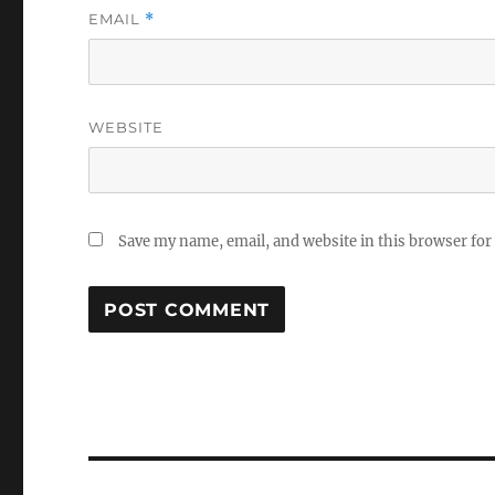
EMAIL
*
WEBSITE
Save my name, email, and website in this browser for
Post