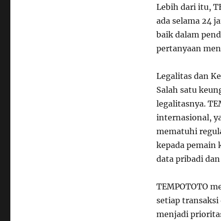
Lebih dari itu,
ada selama 24 j
baik dalam pend
pertanyaan men
Legalitas dan
Salah satu keun
legalitasnya. T
internasional, 
mematuhi regula
kepada pemain k
data pribadi dan
TEMPOTOTO meng
setiap transaks
menjadi priorit