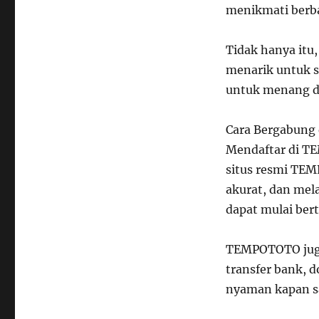
menikmati berba
Tidak hanya it
menarik untuk s
untuk menang d
Cara Bergabun
Mendaftar di T
situs resmi TEM
akurat, dan mel
dapat mulai ber
TEMPOTOTO juga
transfer bank, d
nyaman kapan sa