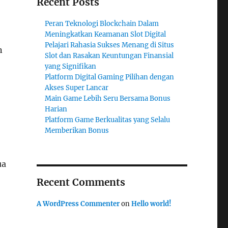
Recent Posts
Peran Teknologi Blockchain Dalam
Meningkatkan Keamanan Slot Digital
Pelajari Rahasia Sukses Menang di Situs
n
Slot dan Rasakan Keuntungan Finansial
yang Signifikan
Platform Digital Gaming Pilihan dengan
Akses Super Lancar
Main Game Lebih Seru Bersama Bonus
Harian
Platform Game Berkualitas yang Selalu
Memberikan Bonus
ua
Recent Comments
A WordPress Commenter
on
Hello world!