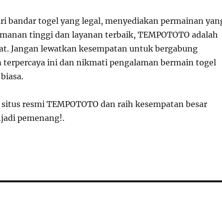
ri bandar togel yang legal, menyediakan permainan yan
amanan tinggi dan layanan terbaik, TEMPOTOTO adalah
pat. Jangan lewatkan kesempatan untuk bergabung
 terpercaya ini dan nikmati pengalaman bermain togel
 biasa.
 situs resmi TEMPOTOTO dan raih kesempatan besar
jadi pemenang!.