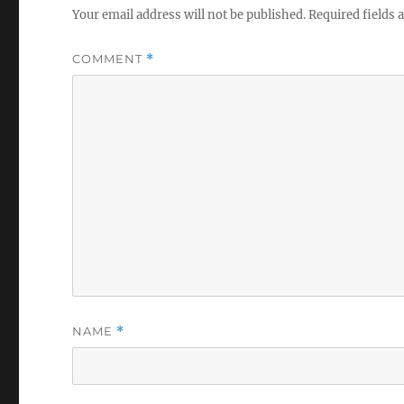
Your email address will not be published.
Required fields
COMMENT
*
NAME
*