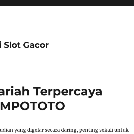
 Slot Gacor
ariah Terpercaya
TEMPOTOTO
udian yang digelar secara daring, penting sekali untuk