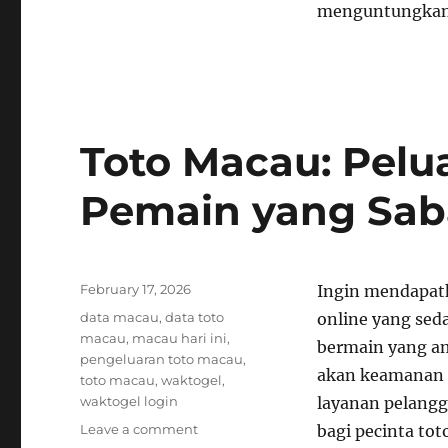
menguntungkan
Toto Macau: Pelu
Pemain yang Sab
Posted
February 17, 2026
Ingin mendapat
on
Tags
data macau
,
data toto
online yang se
macau
,
macau hari ini
,
bermain yang am
pengeluaran toto macau
,
akan keamanan 
toto macau
,
waktogel
,
waktogel login
layanan pelangg
on
Leave a comment
bagi pecinta to