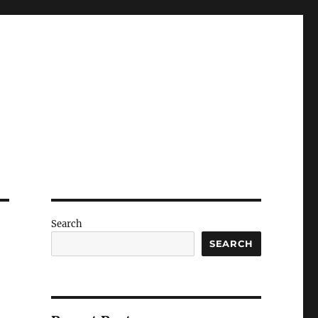
Search
SEARCH