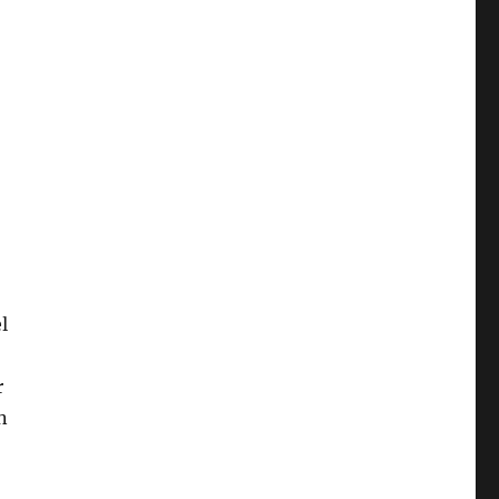
l
r
n