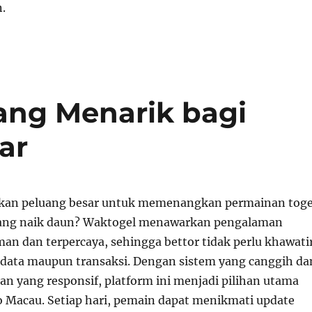
.
ang Menarik bagi
ar
kan peluang besar untuk memenangkan permainan toge
dang naik daun? Waktogel menawarkan pengalaman
an dan terpercaya, sehingga bettor tidak perlu khawati
data maupun transaksi. Dengan sistem yang canggih da
an yang responsif, platform ini menjadi pilihan utama
to Macau. Setiap hari, pemain dapat menikmati update