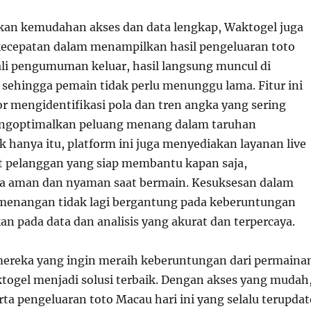
an kemudahan akses dan data lengkap, Waktogel juga
kecepatan dalam menampilkan hasil pengeluaran toto
ali pengumuman keluar, hasil langsung muncul di
sehingga pemain tidak perlu menunggu lama. Fitur ini
 mengidentifikasi pola dan tren angka yang sering
mengoptimalkan peluang menang dalam taruhan
k hanya itu, platform ini juga menyediakan layanan live
t pelanggan yang siap membantu kapan saja,
a aman dan nyaman saat bermain. Kesuksesan dalam
enangan tidak lagi bergantung pada keberuntungan
n pada data dan analisis yang akurat dan terpercaya.
mereka yang ingin meraih keberuntungan dari permaina
togel menjadi solusi terbaik. Dengan akses yang mudah
rta pengeluaran toto Macau hari ini yang selalu terupdat