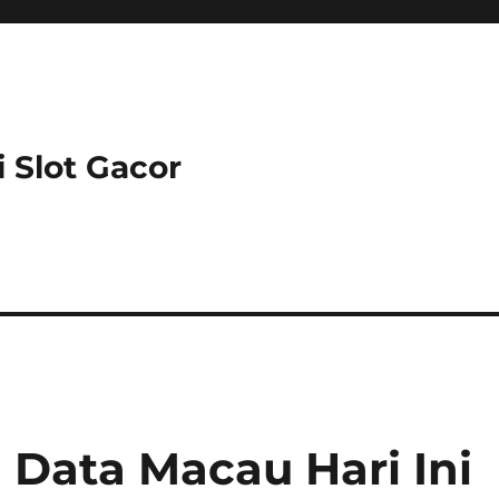
 Slot Gacor
 Data Macau Hari Ini