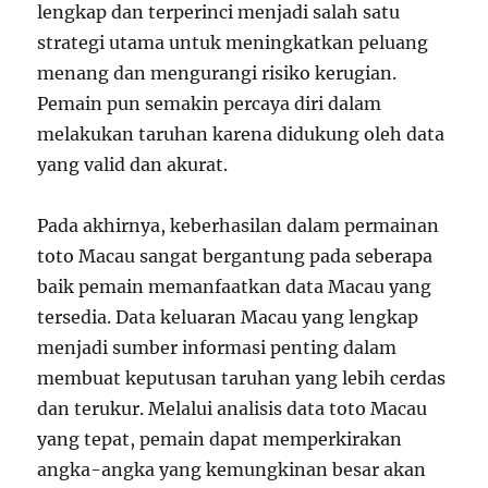
lengkap dan terperinci menjadi salah satu
strategi utama untuk meningkatkan peluang
menang dan mengurangi risiko kerugian.
Pemain pun semakin percaya diri dalam
melakukan taruhan karena didukung oleh data
yang valid dan akurat.
Pada akhirnya, keberhasilan dalam permainan
toto Macau sangat bergantung pada seberapa
baik pemain memanfaatkan data Macau yang
tersedia. Data keluaran Macau yang lengkap
menjadi sumber informasi penting dalam
membuat keputusan taruhan yang lebih cerdas
dan terukur. Melalui analisis data toto Macau
yang tepat, pemain dapat memperkirakan
angka-angka yang kemungkinan besar akan