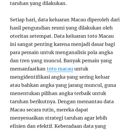
taruhan yang dilakukan.
Setiap hari, data keluaran Macau diperoleh dari
hasil pengundian resmi yang dilakukan oleh
otoritas setempat. Data keluaran toto Macau
ini sangat penting karena menjadi dasar bagi
para pemain untuk menganalisis pola angka
dan tren yang muncul. Banyak pemain yang
memanfaatkan
toto macau
untuk
mengidentifikasi angka yang sering keluar
atau bahkan angka yang jarang muncul, guna
menentukan pilihan angka terbaik untuk
taruhan berikutnya. Dengan memantau data
Macau secara rutin, mereka dapat
menyesuaikan strategi taruhan agar lebih
efisien dan efektif. Keberadaan data yang