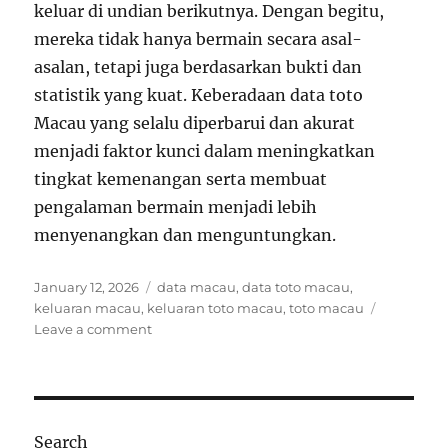
keluar di undian berikutnya. Dengan begitu,
mereka tidak hanya bermain secara asal-
asalan, tetapi juga berdasarkan bukti dan
statistik yang kuat. Keberadaan data toto
Macau yang selalu diperbarui dan akurat
menjadi faktor kunci dalam meningkatkan
tingkat kemenangan serta membuat
pengalaman bermain menjadi lebih
menyenangkan dan menguntungkan.
Posted
Tags
January 12, 2026
data macau
,
data toto macau
,
on
keluaran macau
,
keluaran toto macau
,
toto macau
on
Leave a comment
Data
Macau
Lengkap
untuk
Analisa
Search