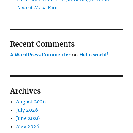
Favorit Masa Kini
Recent Comments
A WordPress Commenter
on
Hello world!
Archives
August 2026
July 2026
June 2026
May 2026