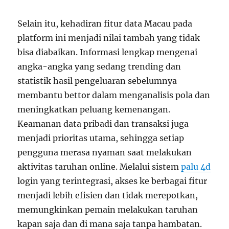
Selain itu, kehadiran fitur data Macau pada
platform ini menjadi nilai tambah yang tidak
bisa diabaikan. Informasi lengkap mengenai
angka-angka yang sedang trending dan
statistik hasil pengeluaran sebelumnya
membantu bettor dalam menganalisis pola dan
meningkatkan peluang kemenangan.
Keamanan data pribadi dan transaksi juga
menjadi prioritas utama, sehingga setiap
pengguna merasa nyaman saat melakukan
aktivitas taruhan online. Melalui sistem
palu 4d
login yang terintegrasi, akses ke berbagai fitur
menjadi lebih efisien dan tidak merepotkan,
memungkinkan pemain melakukan taruhan
kapan saja dan di mana saja tanpa hambatan.