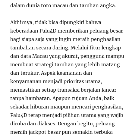
dalam dunia toto macau dan taruhan angka.
Akhirnya, tidak bisa dipungkiri bahwa
keberadaan Palu4D memberikan peluang besar
bagi siapa saja yang ingin meraih penghasilan
tambahan secara daring. Melalui fitur lengkap
dan data Macau yang akurat, pengguna mampu
membuat strategi taruhan yang lebih matang
dan terukur. Aspek keamanan dan
kenyamanan menjadi prioritas utama,
memastikan setiap transaksi berjalan lancar
tanpa hambatan. Apapun tujuan Anda, baik
sekadar hiburan maupun mencari penghasilan,
Palu4D tetap menjadi pilihan utama yang wajib
dicoba dan diakses. Dengan begitu, peluang
meraih jackpot besar pun semakin terbuka