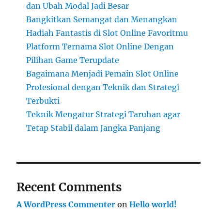
dan Ubah Modal Jadi Besar
Bangkitkan Semangat dan Menangkan
Hadiah Fantastis di Slot Online Favoritmu
Platform Ternama Slot Online Dengan
Pilihan Game Terupdate
Bagaimana Menjadi Pemain Slot Online
Profesional dengan Teknik dan Strategi
Terbukti
Teknik Mengatur Strategi Taruhan agar
Tetap Stabil dalam Jangka Panjang
Recent Comments
A WordPress Commenter
on
Hello world!