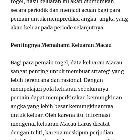
togel, hasil keluaran ini akan diumumkan
secara periodik dan menjadi acuan bagi para
pemain untuk memprediksi angka-angka yang
akan keluar pada periode selanjutnya.
Pentingnya Memahami Keluaran Macau
Bagi para pemain togel, data keluaran Macau
sangat penting untuk membuat strategi yang
lebih terencana dan rasional. Dengan
mempelajari pola keluaran sebelumnya,
pemain dapat memperkirakan kemungkinan
angka yang lebih besar kemungkinannya
untuk keluar. Oleh karena itu, informasi
mengenai keluaran Macau harus dicatat
dengan teliti, karena meskipun perjudian