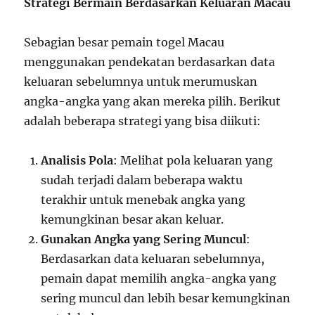
Strategi Bermain Berdasarkan Keluaran Macau
Sebagian besar pemain togel Macau
menggunakan pendekatan berdasarkan data
keluaran sebelumnya untuk merumuskan
angka-angka yang akan mereka pilih. Berikut
adalah beberapa strategi yang bisa diikuti:
Analisis Pola
: Melihat pola keluaran yang
sudah terjadi dalam beberapa waktu
terakhir untuk menebak angka yang
kemungkinan besar akan keluar.
Gunakan Angka yang Sering Muncul
:
Berdasarkan data keluaran sebelumnya,
pemain dapat memilih angka-angka yang
sering muncul dan lebih besar kemungkinan