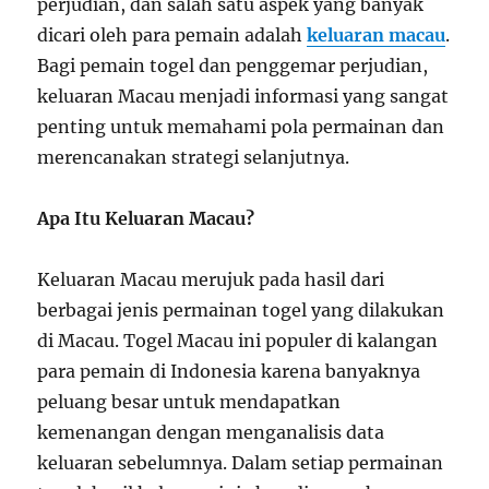
perjudian, dan salah satu aspek yang banyak
dicari oleh para pemain adalah
keluaran macau
.
Bagi pemain togel dan penggemar perjudian,
keluaran Macau menjadi informasi yang sangat
penting untuk memahami pola permainan dan
merencanakan strategi selanjutnya.
Apa Itu Keluaran Macau?
Keluaran Macau merujuk pada hasil dari
berbagai jenis permainan togel yang dilakukan
di Macau. Togel Macau ini populer di kalangan
para pemain di Indonesia karena banyaknya
peluang besar untuk mendapatkan
kemenangan dengan menganalisis data
keluaran sebelumnya. Dalam setiap permainan