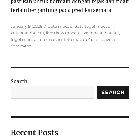
pastikan untuk bermain dengan bijak dan tidak
terlalu bergantung pada prediksi semata.
Posted
Tags
January 9, 2026
data macau
,
data togel macau
,
on
keluaran macau
,
live draw macau
,
live macau hari ini
,
togel macau
,
toto macau
,
toto macau 4d
Leave a
on
comment
Keluaran
Macau:
Panduan
Lengkap
Terkini
Search
SEARCH
Recent Posts