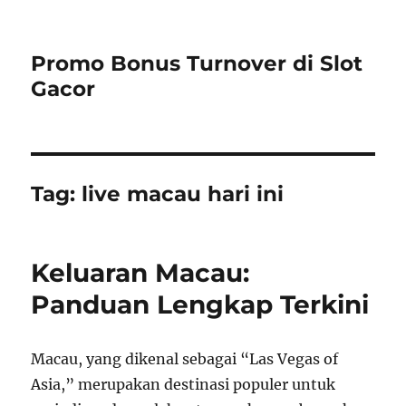
Promo Bonus Turnover di Slot
Gacor
Tag:
live macau hari ini
Keluaran Macau:
Panduan Lengkap Terkini
Macau, yang dikenal sebagai “Las Vegas of
Asia,” merupakan destinasi populer untuk