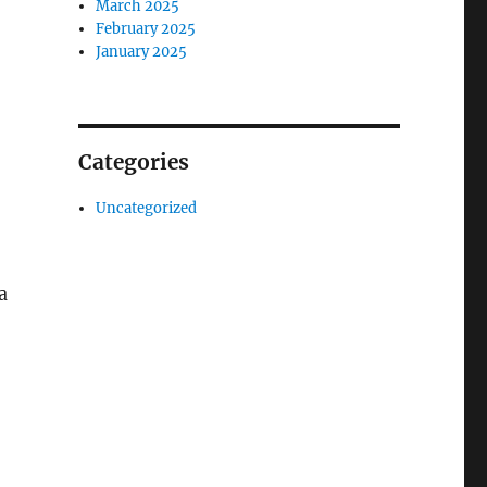
March 2025
February 2025
January 2025
Categories
Uncategorized
a