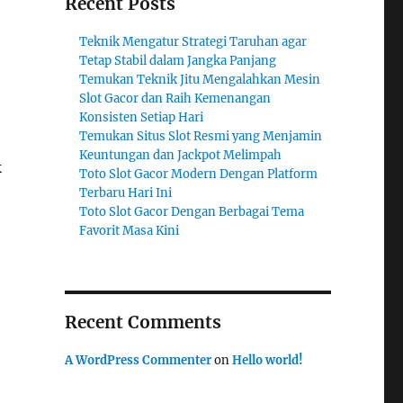
Recent Posts
Teknik Mengatur Strategi Taruhan agar
Tetap Stabil dalam Jangka Panjang
Temukan Teknik Jitu Mengalahkan Mesin
Slot Gacor dan Raih Kemenangan
Konsisten Setiap Hari
Temukan Situs Slot Resmi yang Menjamin
Keuntungan dan Jackpot Melimpah
k
Toto Slot Gacor Modern Dengan Platform
Terbaru Hari Ini
Toto Slot Gacor Dengan Berbagai Tema
Favorit Masa Kini
Recent Comments
A WordPress Commenter
on
Hello world!