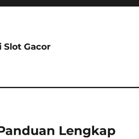
 Slot Gacor
 Panduan Lengkap