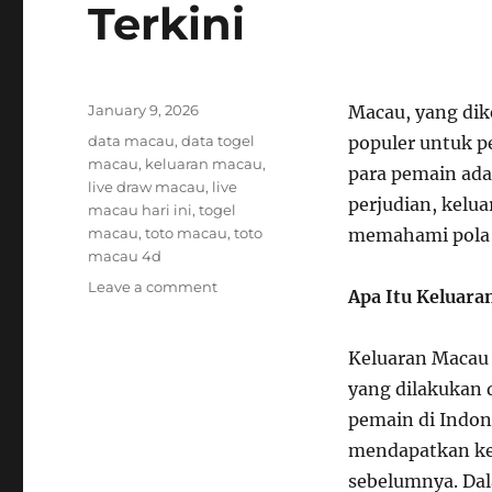
Terkini
Posted
January 9, 2026
Macau, yang dik
on
Tags
data macau
,
data togel
populer untuk pe
macau
,
keluaran macau
,
para pemain ad
live draw macau
,
live
perjudian, kelu
macau hari ini
,
togel
macau
,
toto macau
,
toto
memahami pola 
macau 4d
on
Leave a comment
Apa Itu Keluara
Keluaran
Macau:
Panduan
Keluaran Macau 
Lengkap
yang dilakukan d
Terkini
pemain di Indon
mendapatkan ke
sebelumnya. Dala