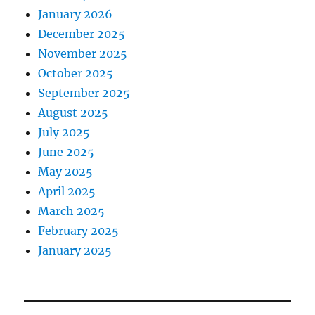
January 2026
December 2025
November 2025
October 2025
September 2025
August 2025
July 2025
June 2025
May 2025
April 2025
March 2025
February 2025
January 2025