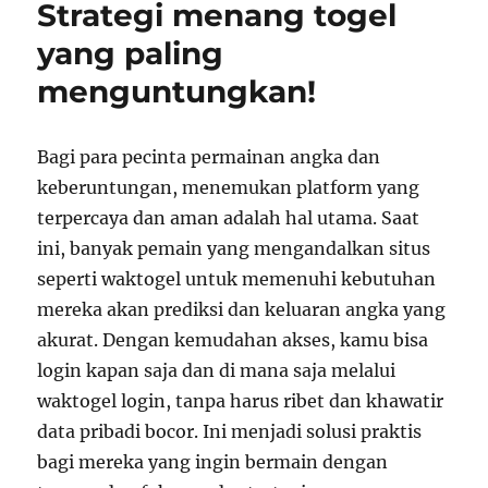
Strategi menang togel
Macau
yang
yang paling
Paling
menguntungkan!
Akurat
Bagi para pecinta permainan angka dan
keberuntungan, menemukan platform yang
terpercaya dan aman adalah hal utama. Saat
ini, banyak pemain yang mengandalkan situs
seperti waktogel untuk memenuhi kebutuhan
mereka akan prediksi dan keluaran angka yang
akurat. Dengan kemudahan akses, kamu bisa
login kapan saja dan di mana saja melalui
waktogel login, tanpa harus ribet dan khawatir
data pribadi bocor. Ini menjadi solusi praktis
bagi mereka yang ingin bermain dengan