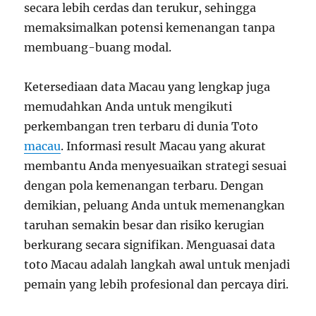
secara lebih cerdas dan terukur, sehingga
memaksimalkan potensi kemenangan tanpa
membuang-buang modal.
Ketersediaan data Macau yang lengkap juga
memudahkan Anda untuk mengikuti
perkembangan tren terbaru di dunia Toto
macau
. Informasi result Macau yang akurat
membantu Anda menyesuaikan strategi sesuai
dengan pola kemenangan terbaru. Dengan
demikian, peluang Anda untuk memenangkan
taruhan semakin besar dan risiko kerugian
berkurang secara signifikan. Menguasai data
toto Macau adalah langkah awal untuk menjadi
pemain yang lebih profesional dan percaya diri.