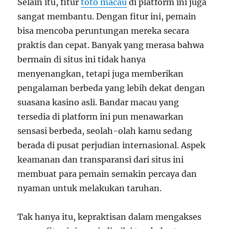
Selain itu, fitur
toto macau
di platform ini juga
sangat membantu. Dengan fitur ini, pemain
bisa mencoba peruntungan mereka secara
praktis dan cepat. Banyak yang merasa bahwa
bermain di situs ini tidak hanya
menyenangkan, tetapi juga memberikan
pengalaman berbeda yang lebih dekat dengan
suasana kasino asli. Bandar macau yang
tersedia di platform ini pun menawarkan
sensasi berbeda, seolah-olah kamu sedang
berada di pusat perjudian internasional. Aspek
keamanan dan transparansi dari situs ini
membuat para pemain semakin percaya dan
nyaman untuk melakukan taruhan.
Tak hanya itu, kepraktisan dalam mengakses