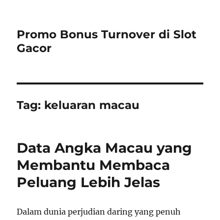
Promo Bonus Turnover di Slot
Gacor
Tag:
keluaran macau
Data Angka Macau yang
Membantu Membaca
Peluang Lebih Jelas
Dalam dunia perjudian daring yang penuh