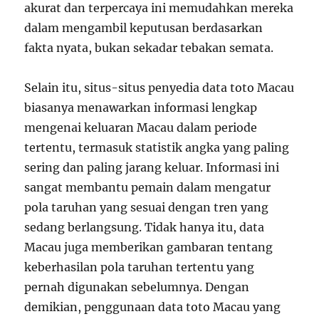
akurat dan terpercaya ini memudahkan mereka
dalam mengambil keputusan berdasarkan
fakta nyata, bukan sekadar tebakan semata.
Selain itu, situs-situs penyedia data toto Macau
biasanya menawarkan informasi lengkap
mengenai keluaran Macau dalam periode
tertentu, termasuk statistik angka yang paling
sering dan paling jarang keluar. Informasi ini
sangat membantu pemain dalam mengatur
pola taruhan yang sesuai dengan tren yang
sedang berlangsung. Tidak hanya itu, data
Macau juga memberikan gambaran tentang
keberhasilan pola taruhan tertentu yang
pernah digunakan sebelumnya. Dengan
demikian, penggunaan data toto Macau yang