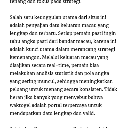
tenang dan fokus pada strategi.
Salah satu keunggulan utama dari situs ini
adalah penyajian data keluaran macau yang
lengkap dan terbaru. Setiap pemain pasti ingin
tahu angka pasti dari bandar macau, karena ini
adalah kunci utama dalam merancang strategi
kemenangan. Melalui keluaran macau yang
disajikan secara real-time, pemain bisa
melakukan analisis statistik dan pola angka
yang sering muncul, sehingga meningkatkan
peluang untuk menang secara konsisten. Tidak
heran jika banyak yang menyebut bahwa
waktogel adalah portal terpercaya untuk
mendapatkan data lengkap dan valid.