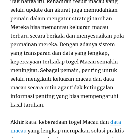
Tak hanya itu, kehadiran result macau yang
selalu update dan akurat juga memudahkan
pemain dalam mengatur strategi taruhan.
Mereka bisa memantau keluaran macau
terbaru secara berkala dan menyesuaikan pola
permainan mereka. Dengan adanya sistem
yang transparan dan data yang lengkap,
kepercayaan terhadap togel Macau semakin
meningkat. Sebagai pemain, penting untuk
selalu mengikuti keluaran macau dan data
macau secara rutin agar tidak ketinggalan
informasi penting yang bisa mempengaruhi
hasil taruhan.
Akhir kata, keberadaan togel Macau dan
data
macau
yang lengkap merupakan solusi praktis