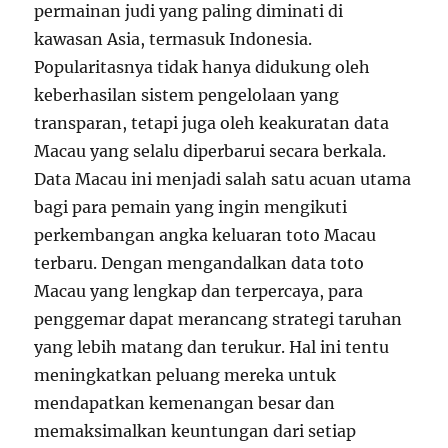
permainan judi yang paling diminati di
kawasan Asia, termasuk Indonesia.
Popularitasnya tidak hanya didukung oleh
keberhasilan sistem pengelolaan yang
transparan, tetapi juga oleh keakuratan data
Macau yang selalu diperbarui secara berkala.
Data Macau ini menjadi salah satu acuan utama
bagi para pemain yang ingin mengikuti
perkembangan angka keluaran toto Macau
terbaru. Dengan mengandalkan data toto
Macau yang lengkap dan terpercaya, para
penggemar dapat merancang strategi taruhan
yang lebih matang dan terukur. Hal ini tentu
meningkatkan peluang mereka untuk
mendapatkan kemenangan besar dan
memaksimalkan keuntungan dari setiap