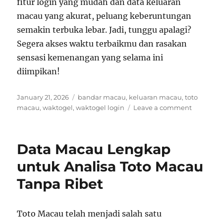
fitur login yang mudah dan data keluaran
macau yang akurat, peluang keberuntungan
semakin terbuka lebar. Jadi, tunggu apalagi?
Segera akses waktu terbaikmu dan rasakan
sensasi kemenangan yang selama ini
diimpikan!
Posted
Tags
January 21, 2026
bandar macau
,
keluaran macau
,
toto
on
on
macau
,
waktogel
,
waktogel login
Leave a comment
Strategi
menang
togel
Data Macau Lengkap
yang
paling
untuk Analisa Toto Macau
mengunt
Tanpa Ribet
Toto Macau telah menjadi salah satu