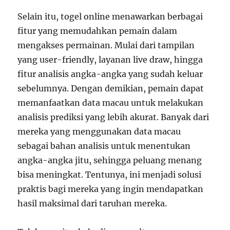
Selain itu, togel online menawarkan berbagai
fitur yang memudahkan pemain dalam
mengakses permainan. Mulai dari tampilan
yang user-friendly, layanan live draw, hingga
fitur analisis angka-angka yang sudah keluar
sebelumnya. Dengan demikian, pemain dapat
memanfaatkan data macau untuk melakukan
analisis prediksi yang lebih akurat. Banyak dari
mereka yang menggunakan data macau
sebagai bahan analisis untuk menentukan
angka-angka jitu, sehingga peluang menang
bisa meningkat. Tentunya, ini menjadi solusi
praktis bagi mereka yang ingin mendapatkan
hasil maksimal dari taruhan mereka.