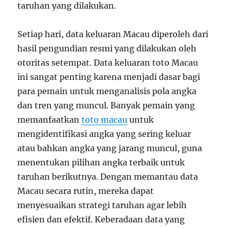
taruhan yang dilakukan.
Setiap hari, data keluaran Macau diperoleh dari
hasil pengundian resmi yang dilakukan oleh
otoritas setempat. Data keluaran toto Macau
ini sangat penting karena menjadi dasar bagi
para pemain untuk menganalisis pola angka
dan tren yang muncul. Banyak pemain yang
memanfaatkan
toto macau
untuk
mengidentifikasi angka yang sering keluar
atau bahkan angka yang jarang muncul, guna
menentukan pilihan angka terbaik untuk
taruhan berikutnya. Dengan memantau data
Macau secara rutin, mereka dapat
menyesuaikan strategi taruhan agar lebih
efisien dan efektif. Keberadaan data yang