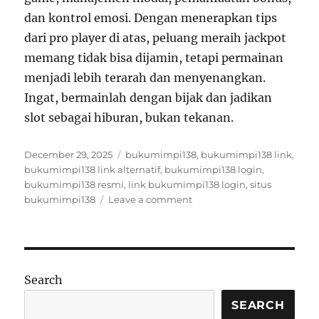
dan kontrol emosi. Dengan menerapkan tips
dari pro player di atas, peluang meraih jackpot
memang tidak bisa dijamin, tetapi permainan
menjadi lebih terarah dan menyenangkan.
Ingat, bermainlah dengan bijak dan jadikan
slot sebagai hiburan, bukan tekanan.
Posted
Tags
December 29, 2025
bukumimpi138
,
bukumimpi138 link
,
on
bukumimpi138 link alternatif
,
bukumimpi138 login
,
bukumimpi138 resmi
,
link bukumimpi138 login
,
situs
on
bukumimpi138
Leave a comment
Rahasia
Jackpot
Slot777:
Tips
dari
Search
Pro
Player
SEARCH