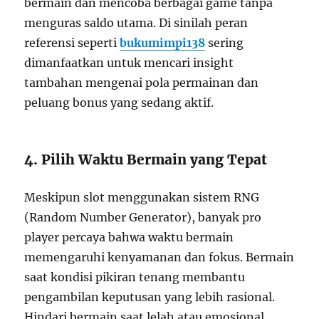
bermain dan mencoba berbagai game tanpa
menguras saldo utama. Di sinilah peran
referensi seperti
bukumimpi138
sering
dimanfaatkan untuk mencari insight
tambahan mengenai pola permainan dan
peluang bonus yang sedang aktif.
4. Pilih Waktu Bermain yang Tepat
Meskipun slot menggunakan sistem RNG
(Random Number Generator), banyak pro
player percaya bahwa waktu bermain
memengaruhi kenyamanan dan fokus. Bermain
saat kondisi pikiran tenang membantu
pengambilan keputusan yang lebih rasional.
Hindari bermain saat lelah atau emosional,