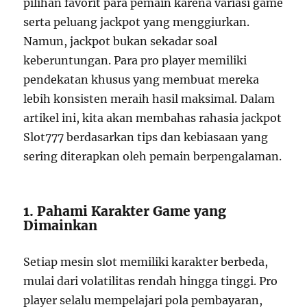
pilihan favorit para pemain karena variasi game
serta peluang jackpot yang menggiurkan.
Namun, jackpot bukan sekadar soal
keberuntungan. Para pro player memiliki
pendekatan khusus yang membuat mereka
lebih konsisten meraih hasil maksimal. Dalam
artikel ini, kita akan membahas rahasia jackpot
Slot777 berdasarkan tips dan kebiasaan yang
sering diterapkan oleh pemain berpengalaman.
1. Pahami Karakter Game yang
Dimainkan
Setiap mesin slot memiliki karakter berbeda,
mulai dari volatilitas rendah hingga tinggi. Pro
player selalu mempelajari pola pembayaran,